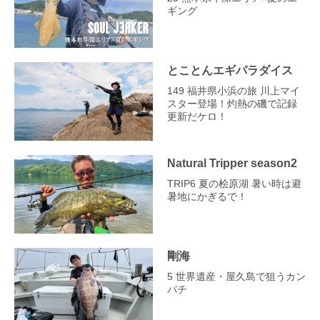
ギング
とことんエギパラダイス
149 福井県小浜の旅 川上マイ
スター登場！灼熱の磯で記録
更新だケロ！
Natural Tripper season2
TRIP6 夏の桧原湖 暑い時は避
暑地にかぎるで！
剛海
5 世界遺産・屋久島で狙うカン
パチ