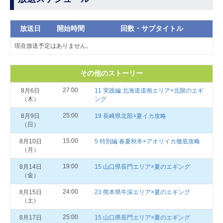
放送日
開始時間
回数・サブタイトル
現在放送予定はありません。
その他のストーリー
27:00
8月6日
11 実践編 北海道道南エリア×北限のエギ
（木）
ング
25:00
8月9日
19 長崎県北部×夏イカ攻略
（日）
15:00
8月10日
5 特別編 春夏秋冬×アオリイカ徹底攻略
（月）
19:00
8月14日
15 山口県長門エリア×夏のエギング
（金）
24:00
8月15日
23 熊本県牛深エリア×夏のエギング
（土）
25:00
8月17日
15 山口県長門エリア×夏のエギング