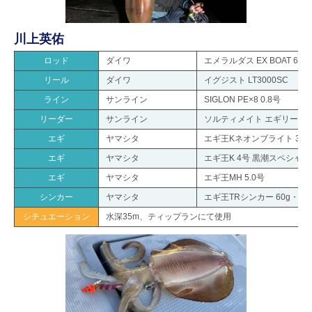
川上英佑
ロッド
ダイワ
エメラルダス EX BOAT 63ML
リール
ダイワ
イグジスト LT3000SC
ライン
サンライン
SIGLON PE×8 0.8号
リーダー
サンライン
ソルティメイト エギリーダーF
エギ
ヤマシタ
エギ王Kネオンブライト 3.
エギ
ヤマシタ
エギ王K 4号 黒潮スペシャ
エギ
ヤマシタ
エギ王MH 5.0号
シンカー
ヤマシタ
エギ王TRシンカー 60g・80
シチュエーション
水深35m、ティップランにて使用