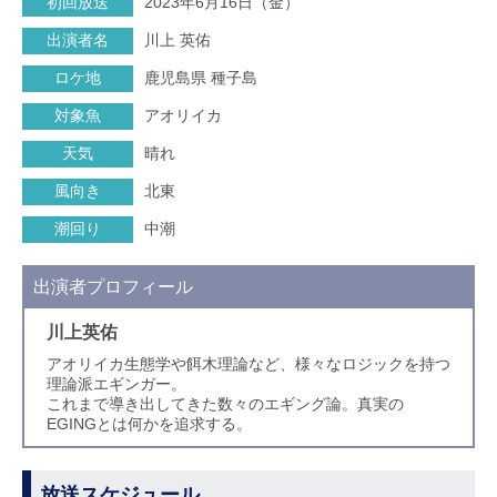
初回放送
2023年6月16日（金）
出演者名
川上 英佑
ロケ地
鹿児島県 種子島
対象魚
アオリイカ
天気
晴れ
風向き
北東
潮回り
中潮
出演者プロフィール
川上英佑
アオリイカ生態学や餌木理論など、様々なロジックを持つ
理論派エギンガー。
これまで導き出してきた数々のエギング論。真実の
EGINGとは何かを追求する。
放送スケジュール