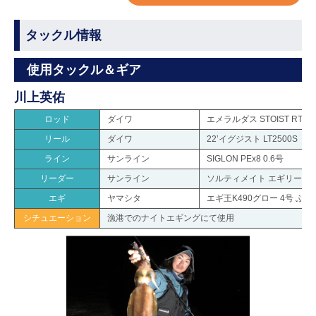
タックル情報
使用タックル＆ギア
川上英佑
ロッド
ダイワ
エメラルダス STOIST RT IL 
リール
ダイワ
22’イグジスト LT2500S
ライン
サンライン
SIGLON PEx8 0.6号
リーダー
サンライン
ソルティメイト エギリーダーF
エギ
ヤマシタ
エギ王K490グロー 4号 ぶ
シチュエーション
漁港でのナイトエギングにて使用