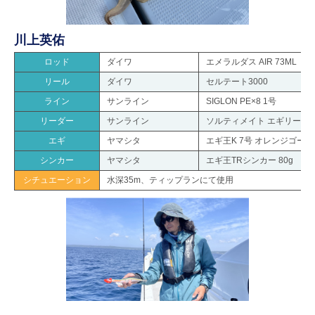
川上英佑
ロッド
ダイワ
エメラルダス AIR 73ML
リール
ダイワ
セルテート3000
ライン
サンライン
SIGLON PE×8 1号
リーダー
サンライン
ソルティメイト エギリーダーF
エギ
ヤマシタ
エギ王K 7号 オレンジゴー
シンカー
ヤマシタ
エギ王TRシンカー 80g
シチュエーション
水深35m、ティップランにて使用