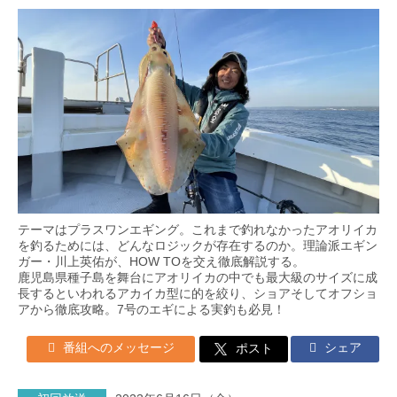
テーマはプラスワンエギング。これまで釣れなかったアオリイカ
を釣るためには、どんなロジックが存在するのか。理論派エギン
ガー・川上英佑が、HOW TOを交え徹底解説する。
鹿児島県種子島を舞台にアオリイカの中でも最大級のサイズに成
長するといわれるアカイカ型に的を絞り、ショアそしてオフショ
アから徹底攻略。7号のエギによる実釣も必見！
番組へのメッセージ
シェア
ポスト