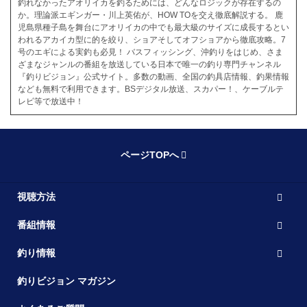
釣れなかったアオリイカを釣るためには、どんなロジックが存在するの
か。理論派エギンガー・川上英佑が、HOW TOを交え徹底解説する。 鹿
児島県種子島を舞台にアオリイカの中でも最大級のサイズに成長するとい
われるアカイカ型に的を絞り、ショアそしてオフショアから徹底攻略。7
号のエギによる実釣も必見！ バスフィッシング、沖釣りをはじめ、さま
ざまなジャンルの番組を放送している日本で唯一の釣り専門チャンネル
『釣りビジョン』公式サイト。多数の動画、全国の釣具店情報、釣果情報
なども無料で利用できます。BSデジタル放送、スカパー！、ケーブルテ
レビ等で放送中！
ページTOPへ
視聴方法
番組情報
釣り情報
釣りビジョン マガジン