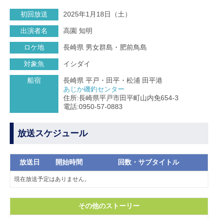
初回放送
2025年1月18日（土）
出演者名
高園 知明
ロケ地
長崎県 男女群島・肥前鳥島
対象魚
イシダイ
船宿
長崎県 平戸・田平・松浦 田平港
あじか磯釣センター
住所:長崎県平戸市田平町山内免654-3
電話:0950-57-0883
放送スケジュール
放送日
開始時間
回数・サブタイトル
現在放送予定はありません。
その他のストーリー