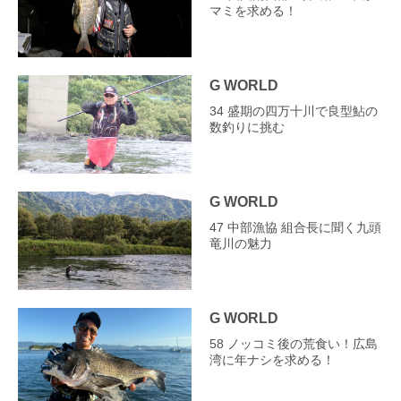
マミを求める！
G WORLD
34 盛期の四万十川で良型鮎の
数釣りに挑む
G WORLD
47 中部漁協 組合長に聞く九頭
竜川の魅力
G WORLD
58 ノッコミ後の荒食い！広島
湾に年ナシを求める！