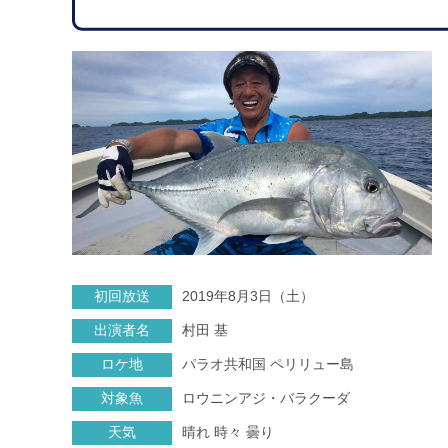
初回放送
2019年8月3日（土）
出演者名
村田 基
ロケ地
パラオ共和国 ペリリュー島
対象魚
ロウニンアジ・バラクーダ
天気
晴れ 時々 曇り