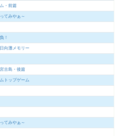
ーム・前篇
釣ってみやぁ～
勝負！
夏の日向灘メモリー
、宮古島・後篇
リームトップゲーム
釣ってみやぁ～