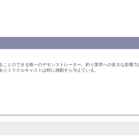
ることのできる唯一のデモンストレーター。釣り業界への多大な影響力
ありミラクルキャストは時に感動すら与えている。