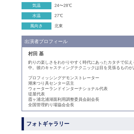
気温
24〜28℃
水温
27℃
風向き
北東
出演者プロフィール
村田 基
釣りの楽しさをわかりやすく時代にあったカタチで伝え
中。彼のキャスティングテクニックは目を見張るものが
プロフィッシングデモンストレーター
潮来つり具センター店主
ウォーターランドインターナショナル代表
堤屋代表
霞ヶ浦北浦湖面利用調整委員会副会長
全国管理釣り場協会会長
フォトギャラリー