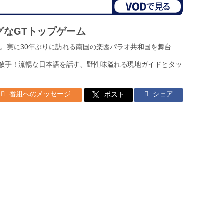
ングなGTトップゲーム
。実に30年ぶりに訪れる南国の楽園パラオ共和国を舞台
好敵手！流暢な日本語を話す、野性味溢れる現地ガイドとタッ
番組へのメッセージ
シェア
ポスト