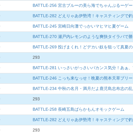
0
BATTLE-256 宮古ブルーの美ら海でちゃんぷるーゲ
0
BATTLE-282 どえりゃあ伊勢湾！キャスティングで
0
BATTLE-245 宮崎日向灘でっかいマヒマヒ夏ゲーム
0
BATTLE-270 瀬戸内レモンのような爽快タイラバで
0
BATTLE-269 投げまくれ！どデカい奴を狙って真
0
293
0
BATTLE-281 いっさいがっさいバカンス気分！あぁ
0
BATTLE-246 こっち来なっせ！晩夏の熊本天草ブ
0
BATTLE-234 中秋の名月・満月だよ鹿児島志布志の乱
0
293
0
BATTLE-258 長崎五島ばらかもんオモックゲーム
0
BATTLE-282 どえりゃあ伊勢湾！キャスティングで
0
293