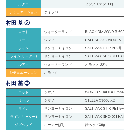
ルアー
タングステン 90g
シチュエーション
タイラバ
村田 基 ②
ロッド
ウォーターランド
BLACK DIAMOND B-602
リール
シマノ
CALCATTA CONQUEST 30
ライン
サンヨーナイロン
SALT MAX GT-R PE2号
ライン(リーダー)
サンヨーナイロン
SALT MAX SHOCK LEADER 
ルアー
ウォーターランド
オモック 30号
シチュエーション
オモック
村田 基 ③
ロッド
シマノ
WORLD SHAULA Limited 2
リール
シマノ
STELLA C3000 XG
ライン
サンヨーナイロン
SALT MAX GT-R PE1.5号
ライン(リーダー)
サンヨーナイロン
SALT MAX SHOCK LEADER 
ジグヘッド
オーナーばり
静ヘッド36g