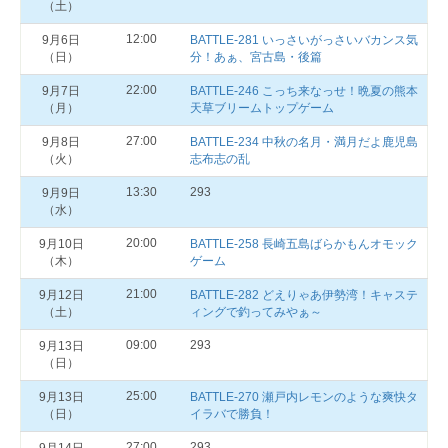
（土）
12:00
9月6日
BATTLE-281 いっさいがっさいバカンス気
（日）
分！あぁ、宮古島・後篇
22:00
9月7日
BATTLE-246 こっち来なっせ！晩夏の熊本
（月）
天草ブリームトップゲーム
27:00
9月8日
BATTLE-234 中秋の名月・満月だよ鹿児島
（火）
志布志の乱
13:30
293
9月9日
（水）
20:00
9月10日
BATTLE-258 長崎五島ばらかもんオモック
（木）
ゲーム
21:00
9月12日
BATTLE-282 どえりゃあ伊勢湾！キャステ
（土）
ィングで釣ってみやぁ～
09:00
293
9月13日
（日）
25:00
9月13日
BATTLE-270 瀬戸内レモンのような爽快タ
（日）
イラバで勝負！
27:00
293