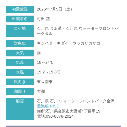
初回放送
2025年7月5日（土）
出演者名
村田 基
ロケ地
石川県 金沢港・石川県 ウォーターフロントパ
ーク金沢
対象魚
キジハタ・キダイ・ウッカリカサゴ
天気
雨
気温
18～24℃
水温
19.2～19.8℃
風向き
東→南東
潮回り
大潮
船宿
石川県 石川 ウォーターフロントパーク金沢
遊漁船 RISE
住所:石川県金沢市大野町4丁目甲19
電話:090-8876-2024