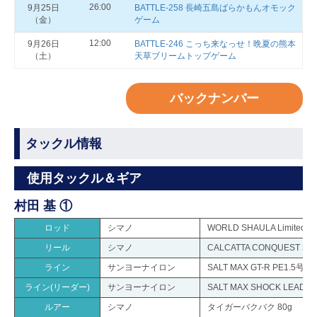
26:00
9月25日
BATTLE-258 長崎五島ばらかもんオモック
（金）
ゲーム
12:00
9月26日
BATTLE-246 こっち来なっせ！晩夏の熊本
（土）
天草ブリームトップゲーム
バックナンバー
タックル情報
使用タックル＆ギア
村田 基 ①
ロッド
シマノ
WORLD SHAULA Limited 1
リール
シマノ
CALCATTA CONQUEST 20
ライン
サンヨーナイロン
SALT MAX GT-R PE1.5号
ライン(リーダー)
サンヨーナイロン
SALT MAX SHOCK LEADER 
ルアー
シマノ
タイガーバクバク 80g