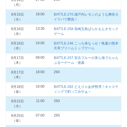
9月14日
（月）
18:00
9月15日
BATTLE-270 瀬戸内レモンのような爽快タ
（火）
イラバで勝負！
13:30
9月16日
BATTLE-258 長崎五島ばらかもんオモック
（水）
ゲーム
24:00
9月16日
BATTLE-246 こっち来なっせ！晩夏の熊本
（水）
天草ブリームトップゲーム
08:00
9月17日
BATTLE-257 宮古ブルーの美ら海でちゃん
（木）
ぷるーゲーム・後篇
18:00
293
9月17日
（木）
16:00
9月18日
BATTLE-282 どえりゃあ伊勢湾！キャステ
（金）
ィングで釣ってみやぁ～
11:00
293
9月22日
（火）
07:00
293
9月25日
（金）