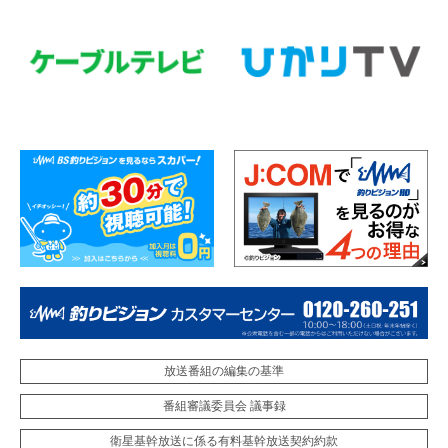
放送番組の編集の基準
番組審議委員会 議事録
衛星基幹放送に係る有料基幹放送契約約款