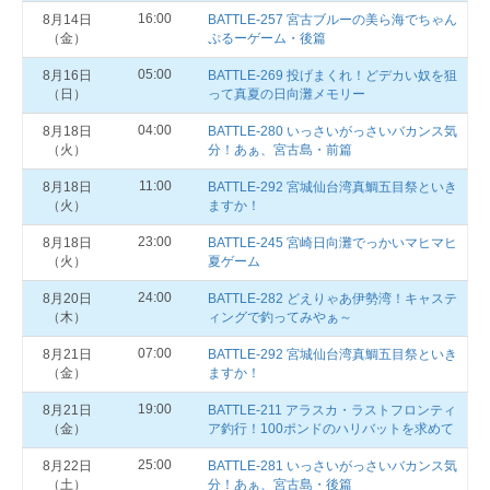
16:00
8月14日
BATTLE-257 宮古ブルーの美ら海でちゃん
（金）
ぷるーゲーム・後篇
05:00
8月16日
BATTLE-269 投げまくれ！どデカい奴を狙
（日）
って真夏の日向灘メモリー
04:00
8月18日
BATTLE-280 いっさいがっさいバカンス気
（火）
分！あぁ、宮古島・前篇
11:00
8月18日
BATTLE-292 宮城仙台湾真鯛五目祭といき
（火）
ますか！
23:00
8月18日
BATTLE-245 宮崎日向灘でっかいマヒマヒ
（火）
夏ゲーム
24:00
8月20日
BATTLE-282 どえりゃあ伊勢湾！キャステ
（木）
ィングで釣ってみやぁ～
07:00
8月21日
BATTLE-292 宮城仙台湾真鯛五目祭といき
（金）
ますか！
19:00
8月21日
BATTLE‐211 アラスカ・ラストフロンティ
（金）
ア釣行！100ポンドのハリバットを求めて
25:00
8月22日
BATTLE-281 いっさいがっさいバカンス気
（土）
分！あぁ、宮古島・後篇