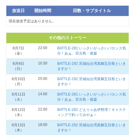
放送日
開始時間
回数・サブタイトル
現在放送予定はありません。
その他のストーリー
22:00
8月7日
BATTLE-281 いっさいがっさいバカンス気
（金）
分！あぁ、宮古島・後篇
10:30
8月9日
BATTLE-292 宮城仙台湾真鯛五目祭といき
（日）
ますか！
25:00
8月10日
BATTLE-292 宮城仙台湾真鯛五目祭といき
（月）
ますか！
14:00
8月11日
BATTLE-281 いっさいがっさいバカンス気
（火）
分！あぁ、宮古島・後篇
22:00
8月12日
BATTLE-282 どえりゃあ伊勢湾！キャステ
（水）
ィングで釣ってみやぁ～
18:00
8月13日
BATTLE-292 宮城仙台湾真鯛五目祭といき
（木）
ますか！