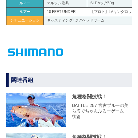
ルアー
マルシン漁具
SLDAジグ60g
ルアー
10 FEET UNDER
【プロト】LAキングロッタ
シチュエーション
キャスティング+ジグヘッドワーム
関連番組
魚種格闘技戦！
BATTLE-257 宮古ブルーの美
ら海でちゃんぷるーゲーム・
後篇
魚種格闘技戦！