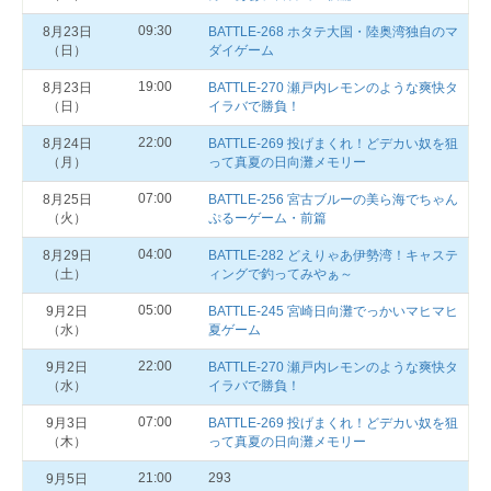
09:30
8月23日
BATTLE-268 ホタテ大国・陸奥湾独自のマ
（日）
ダイゲーム
19:00
8月23日
BATTLE-270 瀬戸内レモンのような爽快タ
（日）
イラバで勝負！
22:00
8月24日
BATTLE-269 投げまくれ！どデカい奴を狙
（月）
って真夏の日向灘メモリー
07:00
8月25日
BATTLE-256 宮古ブルーの美ら海でちゃん
（火）
ぷるーゲーム・前篇
04:00
8月29日
BATTLE-282 どえりゃあ伊勢湾！キャステ
（土）
ィングで釣ってみやぁ～
05:00
9月2日
BATTLE-245 宮崎日向灘でっかいマヒマヒ
（水）
夏ゲーム
22:00
9月2日
BATTLE-270 瀬戸内レモンのような爽快タ
（水）
イラバで勝負！
07:00
9月3日
BATTLE-269 投げまくれ！どデカい奴を狙
（木）
って真夏の日向灘メモリー
21:00
293
9月5日