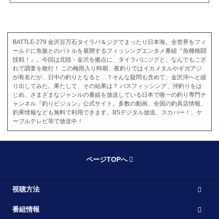
BATTLE-279 金沢百万石タイラバ＆ジグでまったり日本海。全世界をフィ
ールドに魚族とのバトルを展開するフィッシングエンタメ番組『魚種格闘
技戦！』。今回は北陸・金沢を拠点に、タイラバにジグと、なんでもござ
れで調査を敢行！ この梅雨入り時期、夜釣りではイカメタルやギガアジ
が有名だが、日中の釣りとなると…？そんな疑問も含めて、金沢沖へと繰
り出してみた。果たして、その結果は？ バスフィッシング、沖釣りをは
じめ、さまざまなジャンルの番組を放送している日本で唯一の釣り専門チ
ャンネル『釣りビジョン』公式サイト。多数の動画、全国の釣具店情報、
釣果情報なども無料で利用できます。BSデジタル放送、スカパー！、ケ
ーブルテレビ等で放送中！
ページTOPへ
視聴方法
番組情報