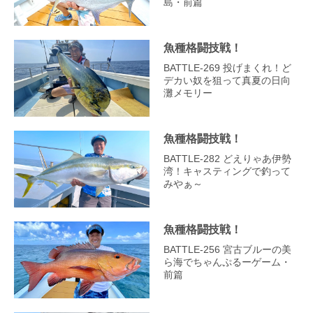
島・前篇
魚種格闘技戦！
BATTLE-269 投げまくれ！ど
デカい奴を狙って真夏の日向
灘メモリー
魚種格闘技戦！
BATTLE-282 どえりゃあ伊勢
湾！キャスティングで釣って
みやぁ～
魚種格闘技戦！
BATTLE-256 宮古ブルーの美
ら海でちゃんぷるーゲーム・
前篇