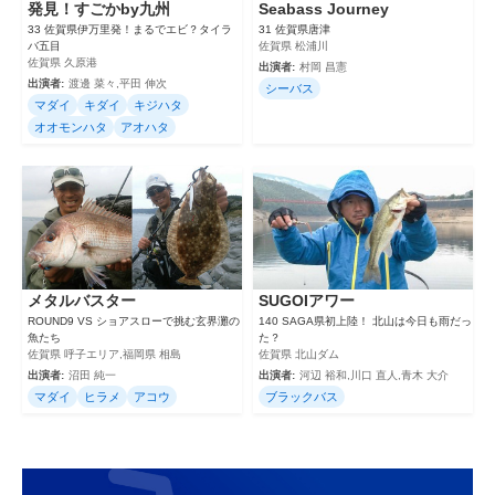
発見！すごかby九州
Seabass Journey
33 佐賀県伊万里発！まるでエビ？タイラ
31 佐賀県唐津
バ五目
佐賀県 松浦川
佐賀県 久原港
出演者:
村岡 昌憲
出演者:
渡邊 菜々,平田 伸次
シーバス
マダイ
キダイ
キジハタ
オオモンハタ
アオハタ
メタルバスター
SUGOIアワー
ROUND9 VS ショアスローで挑む玄界灘の
140 SAGA県初上陸！ 北山は今日も雨だっ
魚たち
た？
佐賀県 呼子エリア,福岡県 相島
佐賀県 北山ダム
出演者:
沼田 純一
出演者:
河辺 裕和,川口 直人,青木 大介
マダイ
ヒラメ
アコウ
ブラックバス