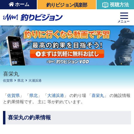
ホーム
視聴方法
釣りビジョン倶楽部
周辺の施設を見る
メニュー
喜栄丸
佐賀県
県北
大浦浜港
「
佐賀県
」 「
県北
」 「
大浦浜港
」 の釣り場 「
喜栄丸
」 の施設情報
と釣果情報です。 主に 等が釣れています。
喜栄丸の釣果情報