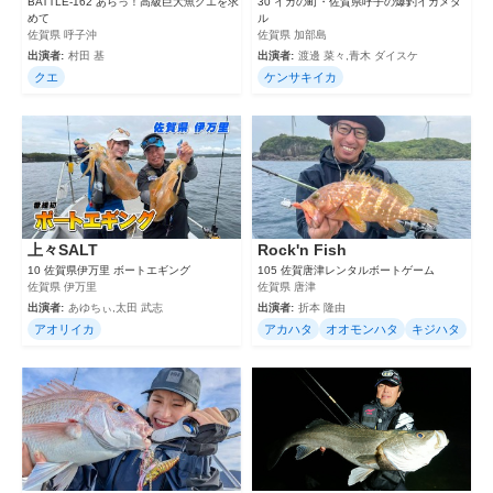
BATTLE-162 あらっ！高級巨大魚クエを求
30 イカの町・佐賀県呼子の爆釣イカメタ
めて
ル
佐賀県 呼子沖
佐賀県 加部島
出演者:
村田 基
出演者:
渡邊 菜々,青木 ダイスケ
クエ
ケンサキイカ
上々SALT
Rock'n Fish
10 佐賀県伊万里 ボートエギング
105 佐賀唐津レンタルボートゲーム
佐賀県 伊万里
佐賀県 唐津
出演者:
あゆちぃ,太田 武志
出演者:
折本 隆由
アオリイカ
アカハタ
オオモンハタ
キジハタ