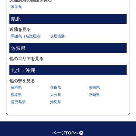
大浦浜港の施設を見る
辰栄丸
県北
近隣を見る
馬渡島（名護屋港）
仮屋漁港
佐賀県
他のエリアを見る
九州・沖縄
他の県を見る
福岡県
佐賀県
長崎県
熊本県
大分県
宮崎県
鹿児島県
沖縄県
ページTOPへ