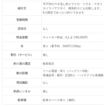
平戸沖のウキ流し釣りでクロ・イサキ・マダイ・
紹介文
タイラバでマダイ、根魚釣りにも出船します。
6人限定でゆったり釣りできます
営業時間
定休日
なし
料金形態
チャーター料金：6人まで80,000円
氷
有り（要予約、500円で20kg）
割引（サービス）
無し
釣り座の選定
船長指示
リール電源：有り（バッテリー6個）
船の設備
装備品等：船5t・定員6人・ハイテクフル装備船
宿泊施設
なし
釣具レンタル
無し
駐車場
駐車スペース有り（無料）