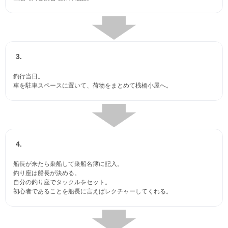
3.
釣行当日。
車を駐車スペースに置いて、荷物をまとめて桟橋小屋へ。
4.
船長が来たら乗船して乗船名簿に記入。
釣り座は船長が決める。
自分の釣り座でタックルをセット。
初心者であることを船長に言えばレクチャーしてくれる。