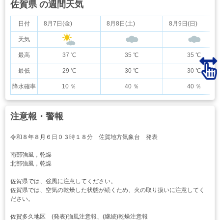
佐賀県 の週間天気
日付
8月7日(金)
8月8日(土)
8月9日(日)
天気
最高
37 ℃
35 ℃
35 ℃
最低
29 ℃
30 ℃
30 ℃
降水確率
10 ％
40 ％
40 ％
注意報・警報
令和８年８月６日０３時１８分 佐賀地方気象台 発表
南部強風，乾燥
北部強風，乾燥
佐賀県では、強風に注意してください。
佐賀県では、空気の乾燥した状態が続くため、火の取り扱いに注意してく
ださい。
佐賀多久地区 (発表)強風注意報、(継続)乾燥注意報