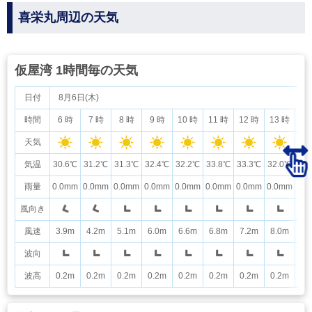
喜栄丸周辺の天気
仮屋湾 1時間毎の天気
日付
8月6日(木)
時間
6 時
7 時
8 時
9 時
10 時
11 時
12 時
13 時
14
天気
気温
30.6℃
31.2℃
31.3℃
32.4℃
32.2℃
33.8℃
33.3℃
32.0℃
32
雨量
0.0mm
0.0mm
0.0mm
0.0mm
0.0mm
0.0mm
0.0mm
0.0mm
0.
風向き
風速
3.9m
4.2m
5.1m
6.0m
6.6m
6.8m
7.2m
8.0m
8.
波向
波高
0.2m
0.2m
0.2m
0.2m
0.2m
0.2m
0.2m
0.2m
0.