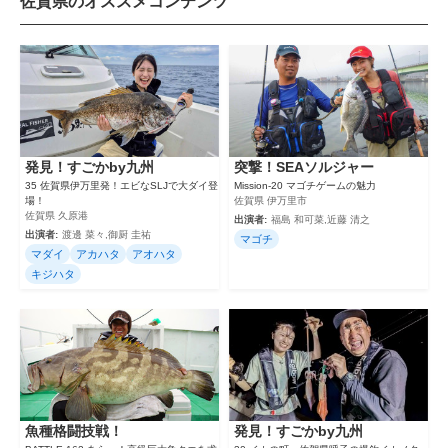
佐賀県のオススメコンテンツ
発見！すごかby九州
突撃！SEAソルジャー
35 佐賀県伊万里発！エビなSLJで大ダイ登
Mission-20 マゴチゲームの魅力
場！
佐賀県 伊万里市
佐賀県 久原港
出演者:
福島 和可菜,近藤 清之
出演者:
渡邊 菜々,御厨 圭祐
マゴチ
マダイ
アカハタ
アオハタ
キジハタ
魚種格闘技戦！
発見！すごかby九州