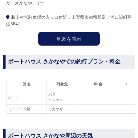
が「さかなや」です
勝山村営駐車場の入り口付近：山梨県南都留郡富士河口湖町勝
山3841
地図を表示
ボートハウス さかなやでの釣行プラン・料金
便 名
対象魚
料 金
1
バス
ボート
ニジマス
ミニドーム船
ワカサギ
ボートハウス さかなや周辺の天気