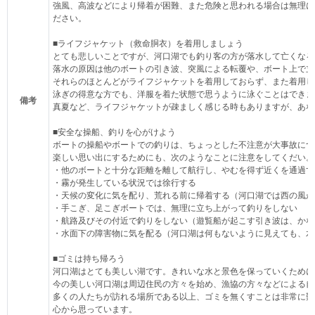
強風、高波などにより帰着が困難、また危険と思われる場合は無理に
ださい。
■ライフジャケット（救命胴衣）を着用しましょう
とても悲しいことですが、河口湖でも釣り客の方が落水して亡くなる
落水の原因は他のボートの引き波、突風による転覆や、ボート上で立
それらのほとんどがライフジャケットを着用しておらず、また着用し
泳ぎの得意な方でも、洋服を着た状態で思うように泳ぐことはできま
備考
真夏など、ライフジャケットが疎ましく感じる時もありますが、あな
■安全な操船、釣りを心がけよう
ボートの操船やボートでの釣りは、ちょっとした不注意が大事故につ
楽しい思い出にするためにも、次のようなことに注意をしてくだい。
・他のボートと十分な距離を離して航行し、やむを得ず近くを通過す
・霧が発生している状況では徐行する
・天候の変化に気を配り、荒れる前に帰着する（河口湖では西の風が
・手こぎ、足こぎボートでは、無理に立ち上がって釣りをしない
・航路及びその付近で釣りをしない（遊覧船が起こす引き波は、かな
・水面下の障害物に気を配る（河口湖は何もないように見えても、水
■ゴミは持ち帰ろう
河口湖はとても美しい湖です。きれいな水と景色を保っていくために
今の美しい河口湖は周辺住民の方々を始め、漁協の方々などによる自
多くの人たちが訪れる場所である以上、ゴミを無くすことは非常に難
心から思っています。