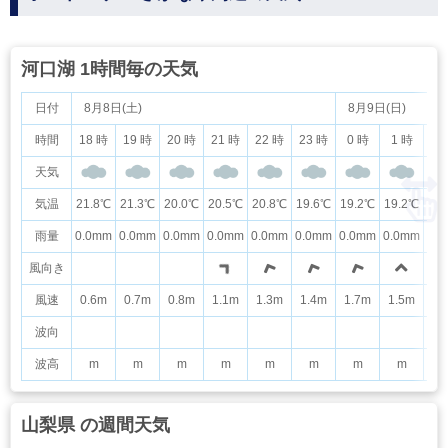
河口湖 1時間毎の天気
日付
8月8日(土)
8月9日(日)
時間
18 時
19 時
20 時
21 時
22 時
23 時
0 時
1 時
2
天気
気温
21.8℃
21.3℃
20.0℃
20.5℃
20.8℃
19.6℃
19.2℃
19.2℃
20
雨量
0.0mm
0.0mm
0.0mm
0.0mm
0.0mm
0.0mm
0.0mm
0.0mm
0.
風向き
風速
0.6m
0.7m
0.8m
1.1m
1.3m
1.4m
1.7m
1.5m
1.
波向
波高
m
m
m
m
m
m
m
m
山梨県 の週間天気