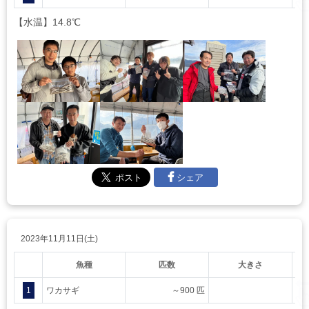
【水温】14.8℃
シェア
2023年11月11日(土)
魚種
匹数
大きさ
1
ワカサギ
～900 匹