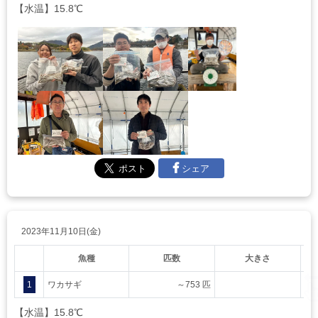
【水温】15.8℃
シェア
2023年11月10日(金)
魚種
匹数
大きさ
1
ワカサギ
～753 匹
【水温】15.8℃