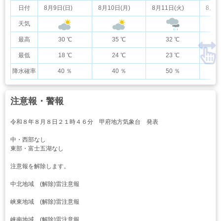
日付
8月9日(日)
8月10日(月)
8月11日(火)
8月1
天気
最高
30 ℃
35 ℃
32 ℃
最低
18 ℃
24 ℃
23 ℃
降水確率
40 ％
40 ％
50 ％
注意報・警報
令和８年８月８日２１時４６分 甲府地方気象台 発表
中・西部なし
東部・富士五湖なし
注意報を解除します。
中北地域 (解除)雷注意報
峡東地域 (解除)雷注意報
峡南地域 (解除)雷注意報