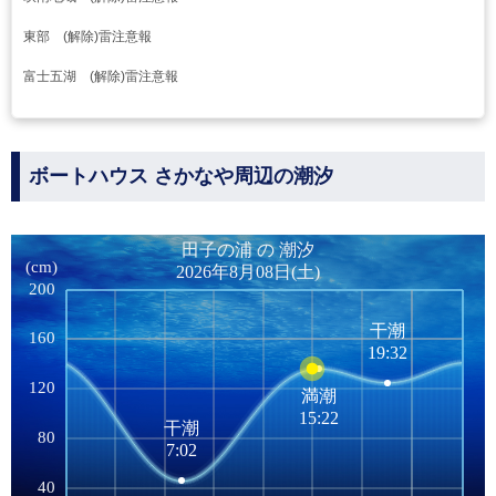
東部 (解除)雷注意報
富士五湖 (解除)雷注意報
ボートハウス さかなや周辺の潮汐