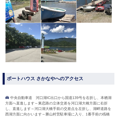
ボートハウス さかなやへのアクセス
中央自動車道 河口湖IC出口から国道139号を右折し、本栖湖
方面へ直進します～東恋路の立体交差を河口湖大橋方面に右折
し、直進します～河口湖大橋手前の交差点を左折し、湖畔道路を
西湖方面に向かいます～勝山村営駐車場に入り、1番手前の桟橋