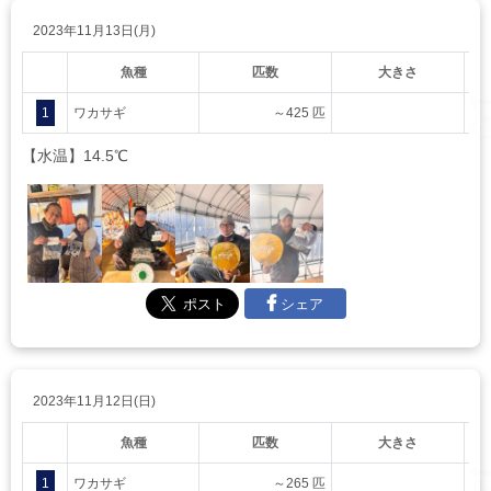
2023年11月13日(月)
魚種
匹数
大きさ
1
ワカサギ
～425 匹
【水温】14.5℃
シェア
2023年11月12日(日)
魚種
匹数
大きさ
1
ワカサギ
～265 匹