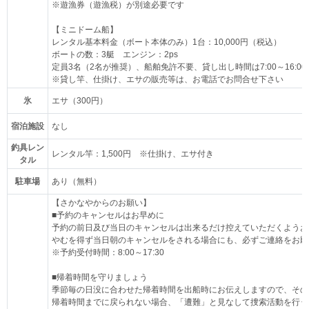
※遊漁券（遊漁税）が別途必要です
【ミニドーム船】
レンタル基本料金（ボート本体のみ）1台：10,000円（税込）
ボートの数：3艇 エンジン：2ps
定員3名（2名が推奨）、船舶免許不要、貸し出し時間は7:00～16:00
※貸し竿、仕掛け、エサの販売等は、お電話でお問合せ下さい
氷
エサ（300円）
宿泊施設
なし
釣具レン
レンタル竿：1,500円 ※仕掛け、エサ付き
タル
駐車場
あり（無料）
【さかなやからのお願い】
■予約のキャンセルはお早めに
予約の前日及び当日のキャンセルは出来るだけ控えていただくようお
やむを得ず当日朝のキャンセルをされる場合にも、必ずご連絡をお願
※予約受付時間：8:00～17:30
■帰着時間を守りましょう
季節毎の日没に合わせた帰着時間を出船時にお伝えしますので、その
帰着時間までに戻られない場合、「遭難」と見なして捜索活動を行う