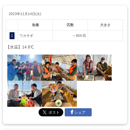
2023年11月14日(火)
魚種
匹数
大きさ
1
ワカサギ
～404 匹
【水温】14.8℃
シェア