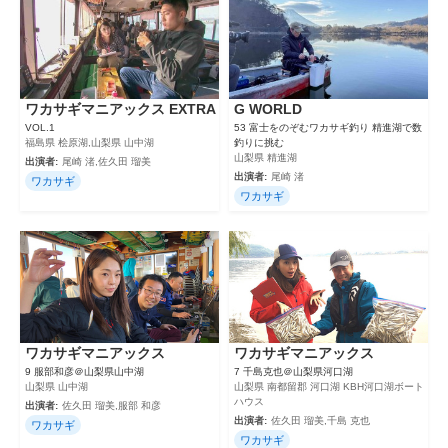
ワカサギマニアックス EXTRA
G WORLD
VOL.1
53 富士をのぞむワカサギ釣り 精進湖で数
福島県 桧原湖,山梨県 山中湖
釣りに挑む
山梨県 精進湖
出演者:
尾崎 渚,佐久田 瑠美
出演者:
尾崎 渚
ワカサギ
ワカサギ
ワカサギマニアックス
ワカサギマニアックス
9 服部和彦＠山梨県山中湖
7 千島克也＠山梨県河口湖
山梨県 山中湖
山梨県 南都留郡 河口湖 KBH河口湖ボート
ハウス
出演者:
佐久田 瑠美,服部 和彦
出演者:
佐久田 瑠美,千島 克也
ワカサギ
ワカサギ