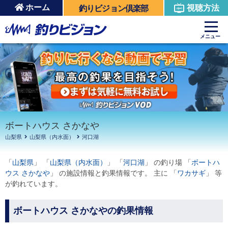
ホーム
視聴方法
釣りビジョン倶楽部
周辺の施設を見る
メニュー
ボートハウス さかなや
山梨県
山梨県（内水面）
河口湖
「
山梨県
」 「
山梨県（内水面）
」 「
河口湖
」 の釣り場 「
ボートハ
ウス さかなや
」 の施設情報と釣果情報です。 主に 「
ワカサギ
」 等
が釣れています。
ボートハウス さかなやの釣果情報