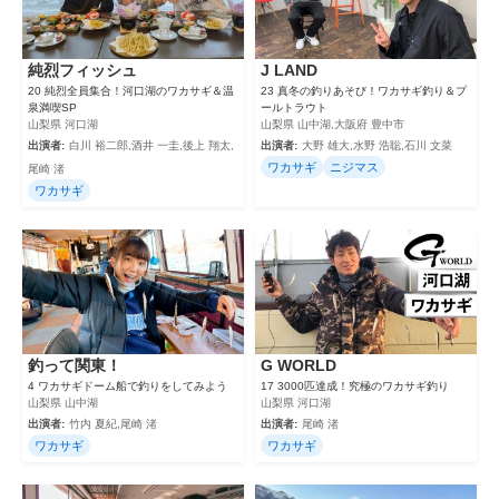
純烈フィッシュ
J LAND
20 純烈全員集合！河口湖のワカサギ＆温
23 真冬の釣りあそび！ワカサギ釣り＆プ
泉満喫SP
ールトラウト
山梨県 河口湖
山梨県 山中湖,大阪府 豊中市
出演者:
白川 裕二郎,酒井 一圭,後上 翔太,
出演者:
大野 雄大,水野 浩聡,石川 文菜
ワカサギ
ニジマス
尾崎 渚
ワカサギ
釣って関東！
G WORLD
4 ワカサギドーム船で釣りをしてみよう
17 3000匹達成！究極のワカサギ釣り
山梨県 山中湖
山梨県 河口湖
出演者:
竹内 夏紀,尾崎 渚
出演者:
尾崎 渚
ワカサギ
ワカサギ