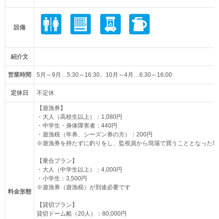
設備
紹介文
営業時間
5月～9月…5:30～16:30、10月～4月…6:30～16:00
定休日
不定休
【遊漁券】
・大人（高校生以上）：1,080円
・中学生・身体障害者：440円
・遊漁税（年券、シーズン券の方）：200円
※遊漁券を持たずに釣りをし、監視員から現場で買うこととなった場
【乗合プラン】
・大人（中学生以上）：4,000円
・小学生：3,500円
※遊漁券（遊漁税）が別途必要です
料金形態
【貸切プラン】
貸切ドーム船（20人）：80,000円