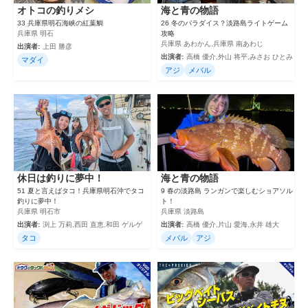
オトコの釣りメシ
海と青の物語
33 兵庫県明石海峡の紅葉鯛
26 冬のパラダイス？淡路島ライトゲーム
兵庫県 明石
攻略
兵庫県 あわかん,兵庫県 南あわじ
出演者:
上田 勝彦
出演者:
高橋 優介,外山 将平,みさお ひとみ
マダイ
アジ
メバル
休日は釣りに夢中！
海と青の物語
51 夏と言えばタコ！兵庫県明石沖でタコ
9 春の淡路島 ランガンで楽しむショアソル
釣りに夢中！
ト！
兵庫県 明石市
兵庫県 淡路島
出演者:
渕上 万莉,西田 直恵,和田 ゲルゲ
出演者:
高橋 優介,片山 愛海,永井 雄大
タコ
メバル
アジ