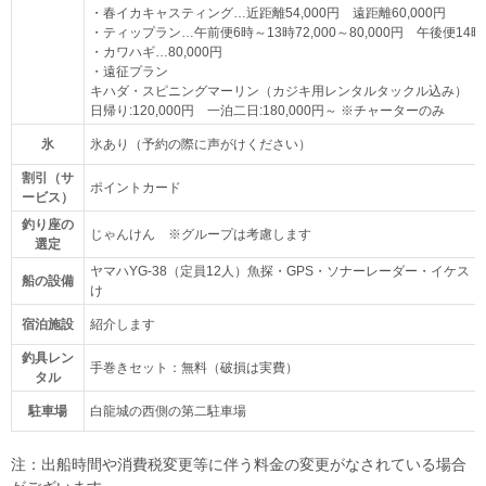
・春イカキャスティング…近距離54,000円 遠距離60,000円
・ティップラン…午前便6時～13時72,000～80,000円 午後便14時～
・カワハギ…80,000円
・遠征プラン
キハダ・スピニングマーリン（カジキ用レンタルタックル込み）
日帰り:120,000円 一泊二日:180,000円～ ※チャーターのみ
氷
氷あり（予約の際に声がけください）
割引（サ
ポイントカード
ービス）
釣り座の
じゃんけん ※グループは考慮します
選定
ヤマハYG-38（定員12人）魚探・GPS・ソナーレーダー・イケ
船の設備
け
宿泊施設
紹介します
釣具レン
手巻きセット：無料（破損は実費）
タル
駐車場
白龍城の西側の第二駐車場
注：出船時間や消費税変更等に伴う料金の変更がなされている場合