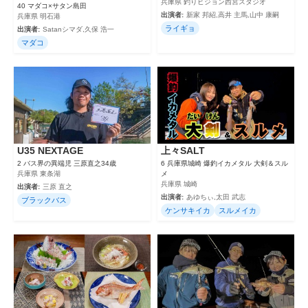
兵庫県 釣りビジョン西宮スタジオ
40 マダコ×サタン島田
出演者:
新家 邦紹,高井 主馬,山中 康嗣
兵庫県 明石港
ライギョ
出演者:
Satanシマダ,久保 浩一
マダコ
U35 NEXTAGE
上々SALT
2 バス界の異端児 三原直之34歳
6 兵庫県城崎 爆釣イカメタル 大剣＆スル
兵庫県 東条湖
メ
兵庫県 城崎
出演者:
三原 直之
出演者:
あゆちぃ,太田 武志
ブラックバス
ケンサキイカ
スルメイカ