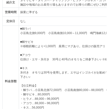
タイサビキ・タイラバ・ティップラン・ヒラメ・シロギス・カワハ
紹介文
施設や地域のお土産売り場もありますのでお帰りの際にぜひご利用
営業時間
操業に準ずる
定休日
なし
■鯛ラバ
小豆島北側9,000円 小豆島南側10,000～11,000円 鳴門海峡12,00
■鯛サビキ
※移動距離により+1,000円 座席にマグあり。仕掛けの販売アリ
■アコウ
仕掛け・エサ・氷付き 30号と40号のオモリをご持参下さい♪ ※
■キス
氷付き オモリは30号を使用します。エサはイシゴカイがお勧め
下さい♪
料金形態
【仕立料金】
・鯛ラバ…小豆島北側72,000円 小豆島南側80,000～88,000円 鳴門
・鯛サビキ…80,000円
・ヒラメ…88,000～96,000円
・アコウ…88,000～96,000円
・キス…56,000円