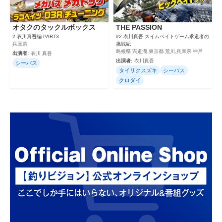
オタクのタックルボックス
THE PASSION
2 衣川真吾編 PART3
#2 衣川真吾 スイムベイトゲーム求道者の
兵庫県
挑戦紀
島根県 宍道湖,東京都 荒川,兵庫県 神戸
出演者:
衣川 真吾
出演者:
衣川真吾
シーバス
タイリクスズキ
シーバス
クロダイ