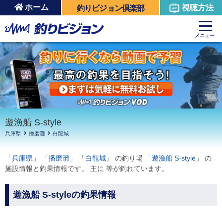
ホーム
視聴方法
釣りビジョン倶楽部
周辺の施設を見る
メニュー
遊漁船 S-style
兵庫県
播磨灘
白龍城
「
兵庫県
」 「
播磨灘
」 「
白龍城
」 の釣り場 「
遊漁船 S-style
」 の
施設情報と釣果情報です。 主に 等が釣れています。
遊漁船 S-styleの釣果情報