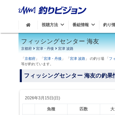
周辺の施設を見る
視聴方法
番組情報
釣り
フィッシングセンター 海友
京都府
宮津・丹後
宮津 波路
「
京都府
」 「
宮津・丹後
」 「
宮津 波路
」 の釣り場 「
フ
等が釣れています。
フィッシングセンター 海友の釣果
2026年3月15日(日)
魚種
匹数
大