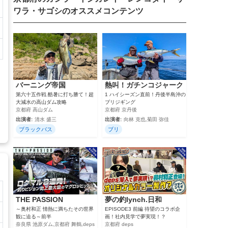
ワラ・サゴシのオススメコンテンツ
バーニング帝国
熱叫！ガチンコジャーク
第六十五作戦 酷暑に打ち勝て！超
1 ハイシーズン直前！丹後半島沖の
大減水の高山ダム攻略
ブリジギング
京都府 高山ダム
京都府 京丹後
出演者:
清水 盛三
出演者:
向林 克也,菊田 弥佳
ブラックバス
ブリ
THE PASSION
夢の釣lynch.日和
～奥村和正 情熱に満ちたその世界
EPISODE3 前編 待望のコラボ企
観に迫る～前半
画！社内見学で夢実現！？
奈良県 池原ダム,京都府 舞鶴,deps
京都府 deps