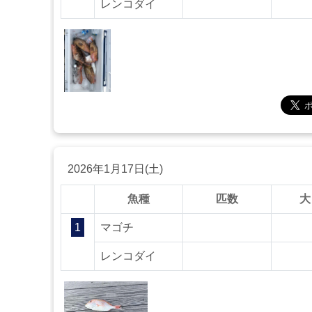
レンコダイ
2026年1月17日(土)
魚種
匹数
大
1
マゴチ
レンコダイ