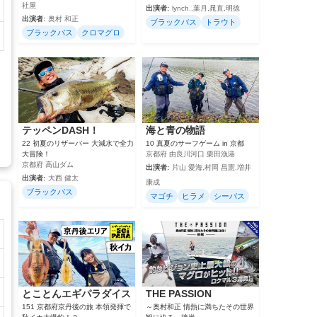
社屋
出演者:
lynch.,葉月,晁直,明徳
出演者:
奥村 和正
ブラックバス
トラウト
ブラックバス
クロマグロ
テッペンDASH！
海と青の物語
22 初夏のリザーバー 大減水で全力
10 真夏のサーフゲーム in 京都
大冒険！
京都府 由良川河口 栗田漁港
京都府 高山ダム
出演者:
片山 愛海,村岡 昌憲,増井
出演者:
大西 健太
康成
ブラックバス
マゴチ
ヒラメ
シーバス
とことんエギパラダイス
THE PASSION
151 京都府京丹後の旅 本領発揮で
～奥村和正 情熱に満ちたその世界