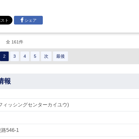
シェア
全 161件
2
3
4
5
次
最後
情報
フィッシングセンターカイユウ)
路546-1