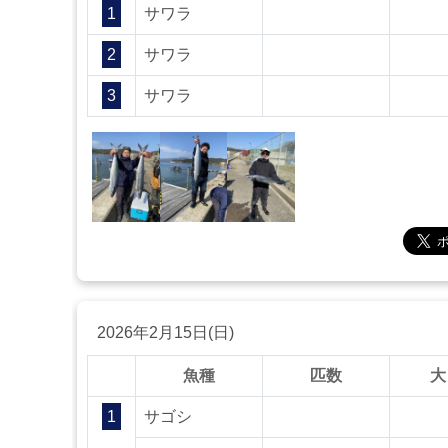
1
サワラ
2
サワラ
3
サワラ
2026年2月15日(日)
魚種
匹数
大
1
サゴシ