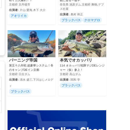
秋イカ大爆釣！？
観に迫る～後半
京都府 京丹後市
奈良県 池原ダム,京都府 舞鶴,デプ
ス社屋
出演者:
片山 愛海,木下 大介
出演者:
奥村 和正
アオリイカ
ブラックバス
クロマグロ
バーニング帝国
本気でオカッパリ
第五十八作戦 超豪華システム！冬
114 オカッパリ戦隊マジDEレンジ
のキャンプDEイン京都
ャー（仮）参上！
京都府 日吉ダム
京都府 高山ダム
出演者:
清水 盛三,下川はじメロデ
出演者:
関和 学
ブラックバス
ィ
ブラックバス