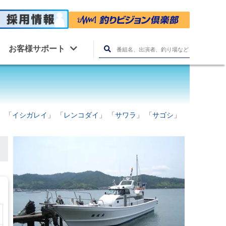
お客様サポート
」 「
イシガレイ
」 「
レンコダイ
」 「
サワラ
」 「
サゴシ
」