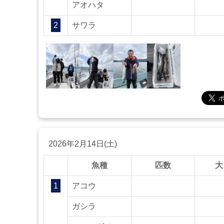
アオハタ
2
サワラ
2026年2月14日(土)
魚種
匹数
大
1
アコウ
ガシラ