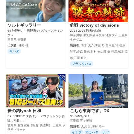
ソルトギャラリー
釣戦 victory of divisions
64 神野梓。～熊野灘キハダキャスティン
2024‐2025 勝者の軌跡
グ～
神奈川県 津久井湖,奈良県 池原ダム,三重県
三重県 熊野灘
七色ダム
出演者:
神野 梓
出演者:
青木 大介,伊藤 巧,加木屋 守,梶原
キハダ
智寛,金森 隆志,川村 光大郎,秦 拓馬,松本 幸
雄,三原 直之
ブラックバス
夢の釣lynch.日和
こちら東海です。DX
EPISODE12 伊勢湾シーバスチャレンジ参
33 DMZなSLJ
戦に密着！！
三重県 五ヶ所浦
愛知県 名古屋港（朝倉･美濃川）,三重県 伊
出演者:
人見 音,澤村 清一
勢湾マリーナ
イナダ
アカハタ
サバ