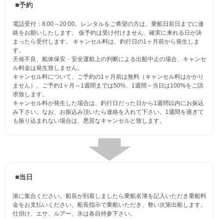
■予約
電話受付：8:00～20:00。レンタルをご希望の方は、乗船日前日までに連
絡をお願いしたします。 仮予約は受け付けません、確実に来れる日が決
まったら受付します。 キャンセル料は、釣行日の1ヶ月前から発生しま
す。
天候不良、船体保安・安全運航上の判断による出船中止の場合、キャンセ
ル料金は発生致しません。
キャンセル料について、ご予約の1ヶ月前は無料（キャンセル料はかかり
ません）、ご予約1ヶ月～1週間までは50%、1週間～当日は100%をご請
求致します。
キャンセル料が発生した場合は、釣行日だった日から1週間以内にお振込
み下さい。なお、お振込み頂いたら連絡を入れて下さい。1週間を過ぎて
も振り込まれない場合は、悪質なキャンセルと致します。
■当日
港に集合ください。船長が到着しましたら乗船名簿を記入いただき乗船料
金をお支払いください。船長指示で乗船いただき、整い次第出船します。
仕掛け、エサ、ルアー、氷は各自持参下さい。