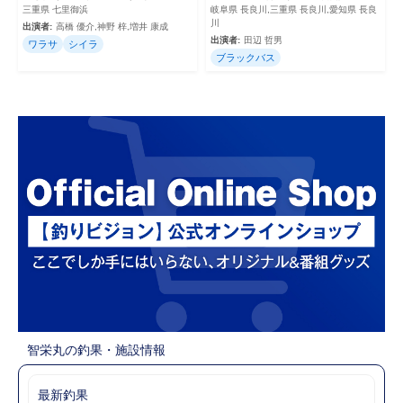
三重県 七里御浜
岐阜県 長良川,三重県 長良川,愛知県 長良
川
出演者:
高橋 優介,神野 梓,増井 康成
出演者:
田辺 哲男
ワラサ
シイラ
ブラックバス
智栄丸の釣果・施設情報
最新釣果