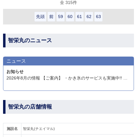
全 315件
先頭
前
59
60
61
62
63
智栄丸のニュース
ニュース
お知らせ
2026年8月の情報 【ご案内】 ・かき氷のサービスも実施中!! ・1週間以内でのキャンセルは、いかなる理由でもキャンセル料は発生します。1週間以内に指定の振込先へお振込み願います。お振込みが完了したら必ず連絡を下さいね。 ・空いてる日に乗合希望の場合はホームページにも記載してますが、最低でも1週間前にお願い致します。1週間以内ですと1名増しの料金になります。 ・予告なく釣り物を変えるので、予約状況を毎日チェックして下さい。ご要望があればいろんな釣りをします。ただ、乗合希望の場合はせめて3日前までに頼みます。カカリ釣りもご予約お待ちしています。 ・乗船前に手書きで乗船名簿を記入してましたが、遊漁船クラウドの乗船名簿を取り入れます。予約状況に記載のURLをクリックして頂き、必要事項を記入下さい。無料の会員登録をするとポイントも溜まるようです。一度登録をすると次回からの乗船時は楽チンですよ。乗船前までには登録を終えておいて下さいね。 ・船内はすべて禁煙で宜しくお願い致します。船外での喫煙でお願いしますが、タバコの海へのポイ捨てはご遠慮下さい。吸わない人からみると、釣っている前をタバコが浮いてるのは気分の良いものではありません。ご協力のほど宜しくお願い致します。 ・1月よりオニカサゴ乗合料金を値下げさせて頂きました!1名様13,000円ですよ。お支払いは前払いです。必ずおつりの要らないようにお願いします。グループの方は代表者がまとめてからお支払い下さい。宜しくお願い致します。
智栄丸の店舗情報
施設名
智栄丸(チエイマル)