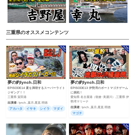
三重県のオススメコンテンツ
夢の釣lynch.日和
夢の釣lynch.日和
EPISODE14 夏を満喫するスーパーライト
EPISODE13 伊勢湾のボートマゴチゲーム
ジギング！！
に挑戦！
三重県 賀田港
愛知県 名古屋港（朝倉･美濃川）,三重県 伊
勢湾マリーナ
出演者:
lynch.,葉月,晁直,明徳
出演者:
lynch.,葉月,晁直,明徳
アカハタ
イサキ
シイラ
マダイ
マゴチ