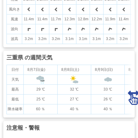
風向き
風速
11.4m
11.4m
11.7m
12.3m
12.8m
12.2m
11.9m
11.4m
11
波向
波高
3.2m
3.2m
3.2m
3.1m
3.1m
3.1m
3.2m
3.2m
3.
三重県 の週間天気
日付
8月7日(金)
8月8日(土)
8月9日(日)
8月1
天気
最高
29 ℃
32 ℃
33 ℃
最低
25 ℃
27 ℃
26 ℃
降水確率
60 ％
40 ％
40 ％
注意報・警報