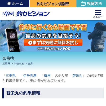
ホーム
視聴方法
釣りビジョン倶楽部
周辺の施設を見る
メニュー
智栄丸
三重県
伊勢志摩
御座
「
三重県
」 「
伊勢志摩
」 「
御座
」 の釣り場 「
智栄丸
」 の施設情報
と釣果情報です。 主に 等が釣れています。
智栄丸の釣果情報