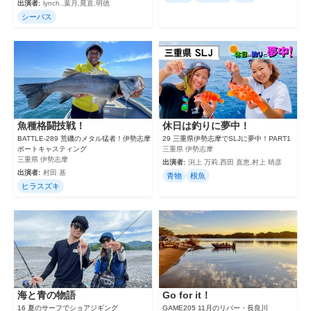
出演者:
lynch.,葉月,晁直,明徳
シーバス
魚種格闘技戦！
休日は釣りに夢中！
BATTLE-289 荒磯のメタル猛者！伊勢志摩
29 三重県伊勢志摩でSLJに夢中！PART1
ボートキャスティング
三重県 伊勢志摩
三重県 伊勢志摩
出演者:
渕上 万莉,西田 直恵,村上 晴彦
出演者:
村田 基
青物
根魚
ヒラスズキ
海と青の物語
Go for it！
16 夏のサーフでショアジギング
GAME205 11月のリバー・長良川