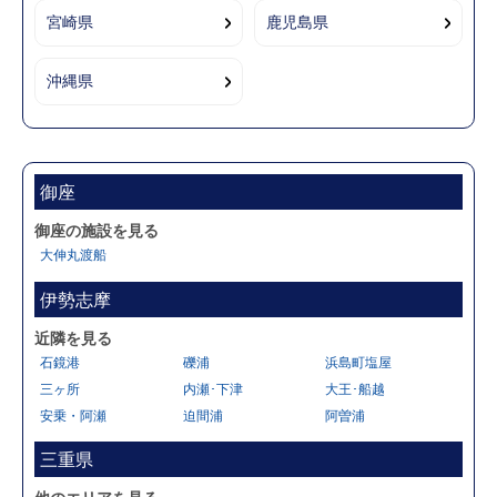
宮崎県
鹿児島県
沖縄県
御座
御座の施設を見る
大伸丸渡船
伊勢志摩
近隣を見る
石鏡港
礫浦
浜島町塩屋
三ヶ所
内瀬･下津
大王･船越
安乗・阿瀬
迫間浦
阿曽浦
三重県