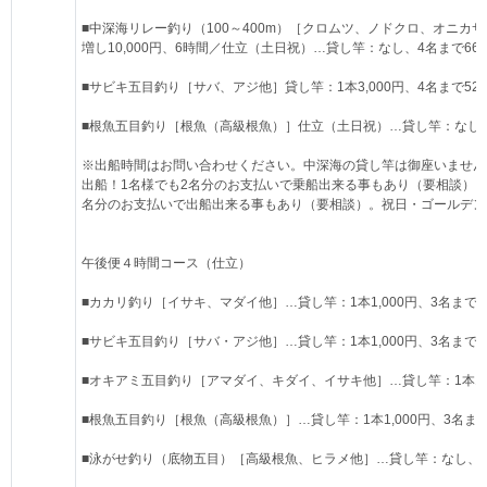
■中深海リレー釣り（100～400m）［クロムツ、ノドクロ、オニカサ
増し10,000円、6時間／仕立（土日祝）…貸し竿：なし、4名まで66,0
■サビキ五目釣り［サバ、アジ他］貸し竿：1本3,000円、4名まで52,0
■根魚五目釣り［根魚（高級根魚）］仕立（土日祝）…貸し竿：なし、4名ま
※出船時間はお問い合わせください。中深海の貸し竿は御座いません
出船！1名様でも2名分のお支払いで乗船出来る事もあり（要相談）。
名分のお支払いで出船出来る事もあり（要相談）。祝日・ゴールデン
午後便４時間コース（仕立）
■カカリ釣り［イサキ、マダイ他］…貸し竿：1本1,000円、3名まで30,
■サビキ五目釣り［サバ・アジ他］…貸し竿：1本1,000円、3名まで30,
■オキアミ五目釣り［アマダイ、キダイ、イサキ他］…貸し竿：1本1,000
■根魚五目釣り［根魚（高級根魚）］…貸し竿：1本1,000円、3名まで30
■泳がせ釣り（底物五目）［高級根魚、ヒラメ他］…貸し竿：なし、3名まで