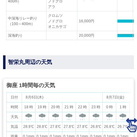
400m）
ノドグロ
アラ
クロムツ
中深海リレー釣り
ノドグロ
16,000円
（100～400m）
オニカサゴ
深海釣り
20,000円
智栄丸周辺の天気
御座 1時間毎の天気
日付
8月6日(木)
8月7日(金)
時間
18 時
19 時
20 時
21 時
22 時
23 時
0 時
1 時
2
天気
気温
28.9℃
28.8℃
27.8℃
27.8℃
27.8℃
26.8℃
26.8℃
26.7℃
26
雨量
0.1mm
0.1mm
0.1mm
0.1mm
0.1mm
0.1mm
0.1mm
0.1mm
0.