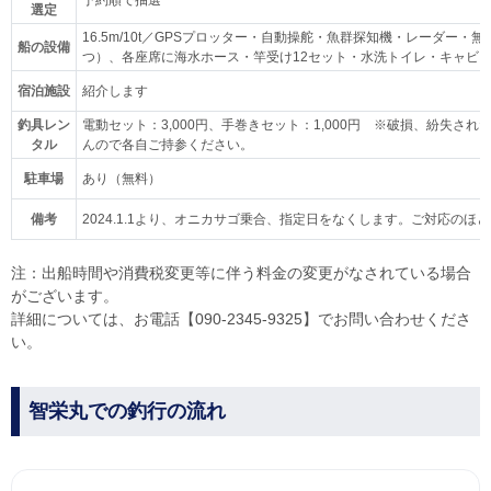
予約順で抽選
選定
16.5m/10t／GPSプロッター・自動操舵・魚群探知機・レーダー・
船の設備
つ）、各座席に海水ホース・竿受け12セット・水洗トイレ・キャビ
宿泊施設
紹介します
釣具レン
電動セット：3,000円、手巻きセット：1,000円 ※破損、紛失
タル
んので各自ご持参ください。
駐車場
あり（無料）
備考
2024.1.1より、オニカサゴ乗合、指定日をなくします。ご対応の
注：出船時間や消費税変更等に伴う料金の変更がなされている場合
がございます。
詳細については、お電話【090-2345-9325】でお問い合わせくださ
い。
智栄丸での釣行の流れ