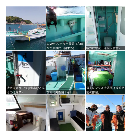
１２vバッテリー電源（右舷
＆左舷側に６個ずつ）
後方に水洗トイレ（個室）
清水（節水につき道具など洗
電子レンジ＆冷蔵庫は操舵席
うのは厳禁）
前部に男性用トイレ
前の部屋。