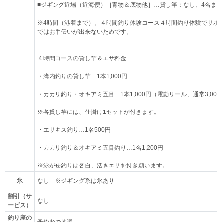
■ジギング近場（近海便）［青物＆底物他］…貸し竿：なし、4名まで48,
※4時間（港着まで）。４時間釣り体験コース４時間釣り体験でサポ
ではお手伝いが出来ないためです。
４時間コースの貸し竿＆エサ料金
・湾内釣りの貸し竿…1本1,000円
・カカリ釣り・オキアミ五目…1本1,000円（電動リール、通常3,000
※各貸し竿には、仕掛け1セットが付きます。
・エサキス釣り…1名500円
・カカリ釣り＆オキアミ五目釣り…1名1,200円
※泳がせ釣りは各自、活きエサを持参願います。
氷
なし ※ジギング系は氷あり
割引（サ
なし
ービス）
釣り座の