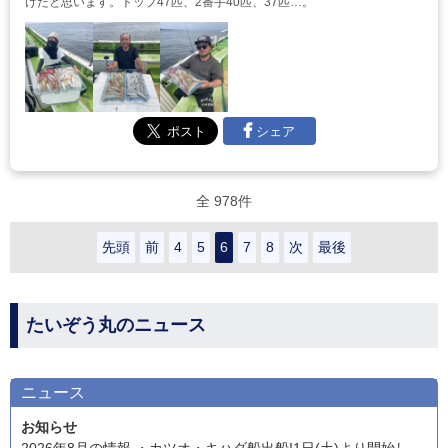
けたと思います。トップ47匹、2番手40匹、37匹…。
シェア
全 978件
先頭
前
4
5
6
7
8
次
最後
たいぞう丸のニュース
ニュース
お知らせ