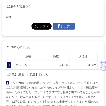
2026年7月2日(木)
定休日。
シェア
2026年7月1日(水)
魚種
匹数
大きさ
1
マルイカ
1～41 匹
13～35 cm
【水色】濁る 【水温】22.6℃
1
マルイカ船・2隻の釣果。ゆったり2隻で行ってきました。今日もほと
んどの時間緩潮でやれました!イカのサイズが昨日よりも小さく難易度が
高かった様子でした。ブッコミでブワブワと触りが出ていてもなかなか掛
からない…なんて事も多かったです。トップはダントツ41匹、2番手28
匹、22匹2名様。レンタル初挑戦の方もお土産ゲットできました!慣れない