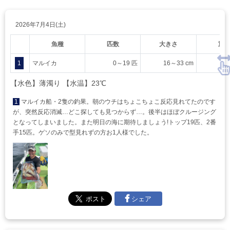
2026年7月4日(土)
魚種
匹数
大きさ
重
1
マルイカ
0～19 匹
16～33 cm
【水色】薄濁り 【水温】23℃
1
マルイカ船・2隻の釣果。朝のウチはちょこちょこ反応見れてたのです
が、突然反応消滅…どこ探しても見つからず…。後半はほぼクルージング
となってしまいました。また明日の海に期待しましょう!トップ19匹、2番
手15匹。ゲソのみで型見れずの方お1人様でした。
シェア