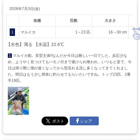
2026年7月3日(金)
魚種
匹数
大きさ
1
マルイカ
1～23 匹
16～30 cm
【水色】濁る 【水温】22.6℃
1
マルイカ船。良型主体!!なんだか今日は難しい一日でした。反応少な
め…ようやく見つけてもハモノ付きで避けられ喰われ…いつもと逆で、今
日は帰り際に潮が速くなってから型見れる流し多くなってきてくれまし
た。明日はもう少し簡単に釣らせてもらいたいですね。トップ23匹、2番
手19匹。
シェア