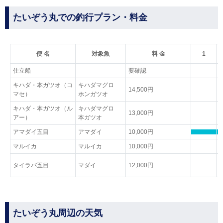
たいぞう丸での釣行プラン・料金
便 名
対象魚
料 金
1
仕立船
要確認
キハダ・本ガツオ（コ
キハダマグロ
14,500円
マセ）
ホンガツオ
キハダ・本ガツオ（ル
キハダマグロ
13,000円
アー）
本ガツオ
アマダイ五目
アマダイ
10,000円
マルイカ
マルイカ
10,000円
タイラバ五目
マダイ
12,000円
たいぞう丸周辺の天気