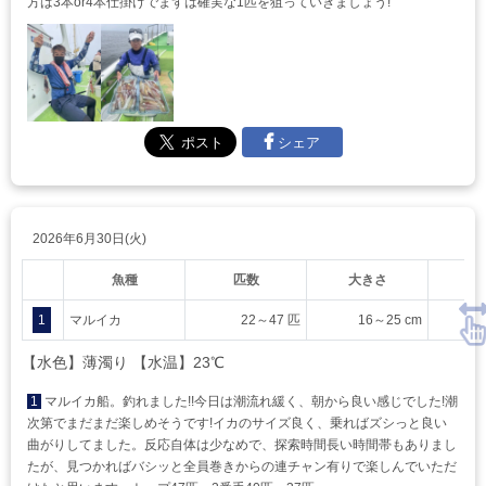
方は3本or4本仕掛けでまずは確実な1匹を狙っていきましょう!
シェア
2026年6月30日(火)
魚種
匹数
大きさ
1
マルイカ
22～47 匹
16～25 cm
【水色】薄濁り 【水温】23℃
1
マルイカ船。釣れました!!今日は潮流れ緩く、朝から良い感じでした!潮
次第でまだまだ楽しめそうです!イカのサイズ良く、乗ればズシっと良い
曲がりしてました。反応自体は少なめで、探索時間長い時間帯もありまし
たが、見つかればバシッと全員巻きからの連チャン有りで楽しんでいただ