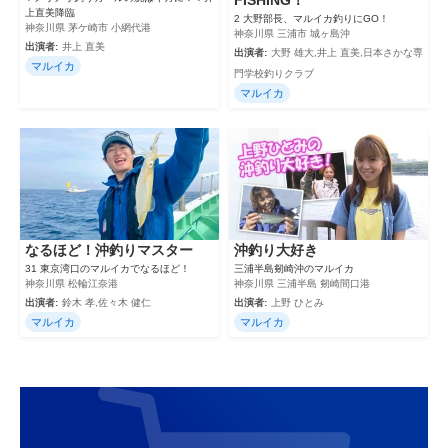
上直美降臨
2 大野部長、マルイカ釣りにGO！
神奈川県 茅ケ崎市 小網代港
神奈川県 三浦市 城ヶ島沖
出演者:
井上 直美
出演者:
大野 雄大,井上 直美,日本さかな専
マルイカ
門学校釣りクラブ
マルイカ
なるほど！沖釣りマスター
沖釣り大好き
31 東京湾口のマルイカでなるほど！
三浦半島剱崎沖のマルイカ
神奈川県 松輪江奈港
神奈川県 三浦半島 剱崎間口港
出演者:
鈴木 孝,佐々木 健仁
出演者:
上野 ひとみ
マルイカ
マルイカ