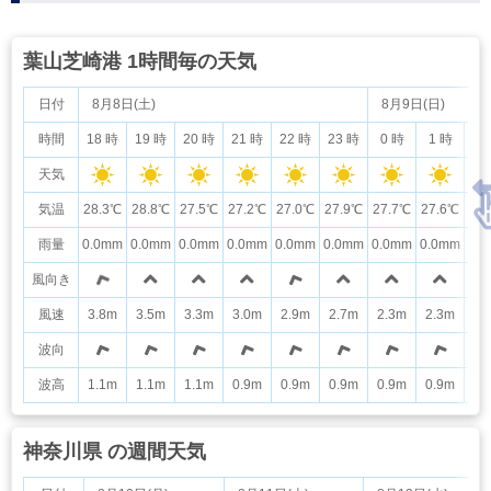
葉山芝崎港 1時間毎の天気
日付
8月8日(土)
8月9日(日)
時間
18 時
19 時
20 時
21 時
22 時
23 時
0 時
1 時
2
天気
気温
28.3℃
28.8℃
27.5℃
27.2℃
27.0℃
27.9℃
27.7℃
27.6℃
27
雨量
0.0mm
0.0mm
0.0mm
0.0mm
0.0mm
0.0mm
0.0mm
0.0mm
0.
風向き
風速
3.8m
3.5m
3.3m
3.0m
2.9m
2.7m
2.3m
2.3m
2.
波向
波高
1.1m
1.1m
1.1m
0.9m
0.9m
0.9m
0.9m
0.9m
0.
神奈川県 の週間天気