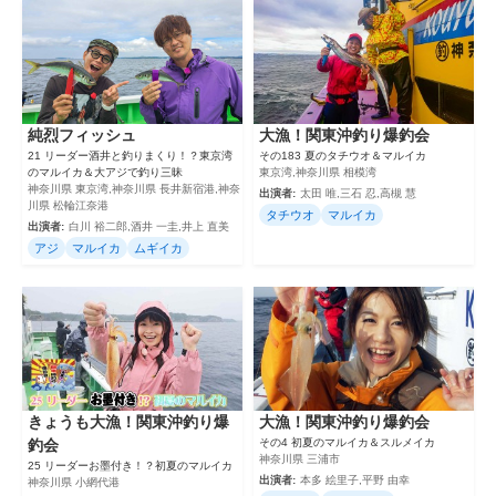
純烈フィッシュ
大漁！関東沖釣り爆釣会
21 リーダー酒井と釣りまくり！？東京湾
その183 夏のタチウオ＆マルイカ
のマルイカ＆大アジで釣り三昧
東京湾,神奈川県 相模湾
神奈川県 東京湾,神奈川県 長井新宿港,神奈
出演者:
太田 唯,三石 忍,高槻 慧
川県 松輪江奈港
タチウオ
マルイカ
出演者:
白川 裕二郎,酒井 一圭,井上 直美
アジ
マルイカ
ムギイカ
きょうも大漁！関東沖釣り爆
大漁！関東沖釣り爆釣会
釣会
その4 初夏のマルイカ＆スルメイカ
神奈川県 三浦市
25 リーダーお墨付き！？初夏のマルイカ
出演者:
本多 絵里子,平野 由幸
神奈川県 小網代港