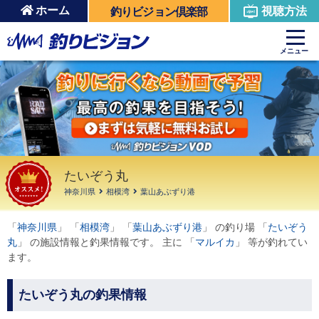
ホーム
視聴方法
釣りビジョン倶楽部
周辺の施設を見る
メニュー
たいぞう丸
神奈川県
相模湾
葉山あぶずり港
「
神奈川県
」 「
相模湾
」 「
葉山あぶずり港
」 の釣り場 「
たいぞう
丸
」 の施設情報と釣果情報です。 主に 「
マルイカ
」 等が釣れてい
ます。
たいぞう丸の釣果情報