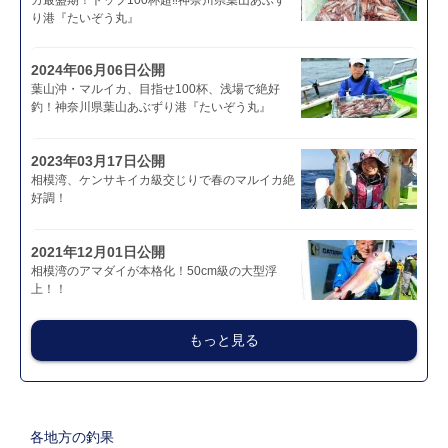
カ最盛期！トップ100杯超‼神奈川県葉山あぶず
り港『たいぞう丸』
2024年06月06日公開
葉山沖・マルイカ、目指せ100杯、浅場で絶好
釣！神奈川県葉山あぶずり港『たいぞう丸』
2023年03月17日公開
相模湾、ケンサキイカ級交じりで春のマルイカ絶
好調！
2021年12月01日公開
相模湾のアマダイが本格化！50cm級の大型浮
上！！
もっと見る
各地方の釣果