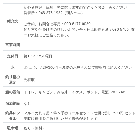
初心者歓迎、親切丁寧に教えますので釣りをお楽しみください！
発着所：046-875-1932（朝夕のみ）
紹介文
ご予約、お問合せ専用：090-6177-0039
釣り方や仕掛け等の詳しいお問い合わせは船長直通：080-5450-788
※お気軽にご連絡ください。
営業時間
定休日
第1・3・5木曜日
氷
氷はバケツ1杯300円※漁協の氷屋さんにて乗船前に購入ください
釣り座の
先着順
選定
船の設備
トイレ、キャビン、冷蔵庫、イケス、ポット、電源12v・24v
宿泊施設
なし
釣具レン
マルイカ釣り用：竿＆手巻リールセット（仕掛け別） 500円/セット
タル
失時は費用をご負担いただく場合があります
駐車場
あり（無料）