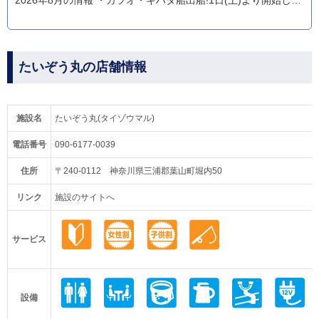
2026年8月の情報 ・カツオ・キハダ船出船!1日(土)より開始しました!今シーズンは早くもカツオ、キメジが湾内に出没してるようです!!釣れるといいですね!カツオ食べたい!!ご予約受付中です。宜しくお願いします!強烈なトロガツオの引きを是非、味わいにいらしてください!レンタルロッドは多数揃えております。初挑戦の方も大歓迎です。 【本ガツオ・キハダ船】 ・9日(日)……予約受付中(空席多数)※出船確定 ・10日(月)……予約受付中(空席多数)※出船確定 ・11日(火)……予約受付中(空席多数)※出船確定 ※6時出船です。集合時間は4時30分～5時。土日祝日は駐車場が混みますので4時30分までにお入り下さい。ご予約お待ちしております。 【マルイカ船】※5日現在 ・9日(日)……予約受付中(空席多数)※出船確定 ・10日(月)……予約受付中(空席多数) ・11日(火)……予約受付中(空席多数)※出船確定 ※6時30分出船です。集合時間は5時～5時30分。土日祝日は駐車場が混みますので4時30分までにお入り下さい。3名様からの出船となります。ご予約お待ちしております。 ※反応はまだまだ見られているので8月も続行決定です!! 【ご案内】 ・暑くなってきましたので水分補給はしっかりと宜しくお願いします。 ・釣り方等の詳しいお問合せは船長直電へ。船長直電:080-5450-7888(23号船)、090-5449-3437(21号船)。 ・ライフジャケットの着用が義務化されました。 ご自身の格好良いライフジャケットをご持参下さい。尚、案内所に貸出用もご用意しています。
たいぞう丸の店舗情報
施設名
たいぞう丸(タイゾウマル)
電話番号
090-6177-0039
住所
〒240-0112 神奈川県三浦郡葉山町堀内50
リンク
施設のサイトへ
サービス
設備