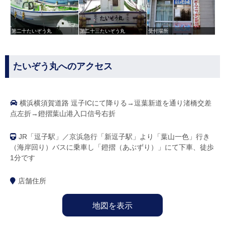
第二十たいぞう丸
第二十三たいぞう丸
受付場所
たいぞう丸へのアクセス
横浜横須賀道路 逗子ICにて降りる→逗葉新道を通り渚橋交差
点左折→鐙摺葉山港入口信号右折
JR「逗子駅」／京浜急行「新逗子駅」より「葉山一色」行き
（海岸回り）バスに乗車し「鐙摺（あぶずり）」にて下車、徒歩
1分です
店舗住所
地図を表示