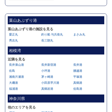
葉山あぶずり港
葉山あぶずり港の施設を見る
愛正丸
釣り船 与兵衛丸
まさみ丸
秀吉丸
長三朗丸
相模湾
近隣を見る
長井漆山港
長井新宿港
長井港
佐島
小坪港
腰越港
湘南片瀬港
茅ヶ崎港
平塚港
大磯港
小田原早川港
真鶴港
福浦港
真鶴岩港
佐島港
神奈川県
他のエリアを見る