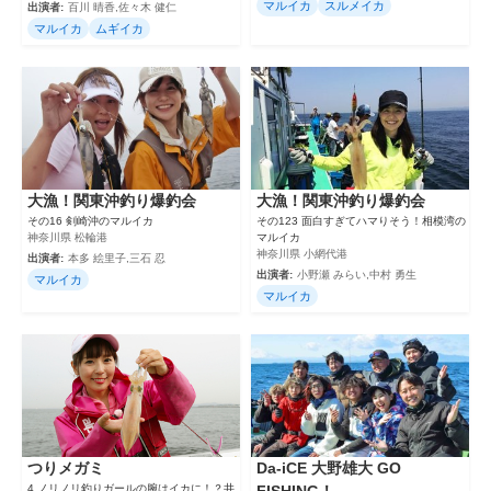
マルイカ
スルメイカ
出演者:
百川 晴香,佐々木 健仁
マルイカ
ムギイカ
大漁！関東沖釣り爆釣会
大漁！関東沖釣り爆釣会
その16 剣崎沖のマルイカ
その123 面白すぎてハマりそう！相模湾の
神奈川県 松輪港
マルイカ
神奈川県 小網代港
出演者:
本多 絵里子,三石 忍
出演者:
小野瀬 みらい,中村 勇生
マルイカ
マルイカ
つりメガミ
Da-iCE 大野雄大 GO
4 ノリノリ釣りガールの腕はイカに！？井
FISHING！