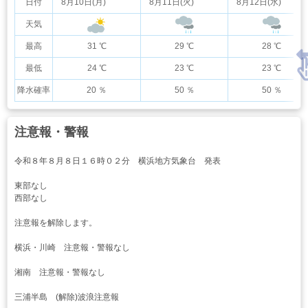
日付
8月10日(月)
8月11日(火)
8月12日(水)
天気
最高
31 ℃
29 ℃
28 ℃
最低
24 ℃
23 ℃
23 ℃
降水確率
20 ％
50 ％
50 ％
注意報・警報
令和８年８月８日１６時０２分 横浜地方気象台 発表
東部なし
西部なし
注意報を解除します。
横浜・川崎 注意報・警報なし
湘南 注意報・警報なし
三浦半島 (解除)波浪注意報