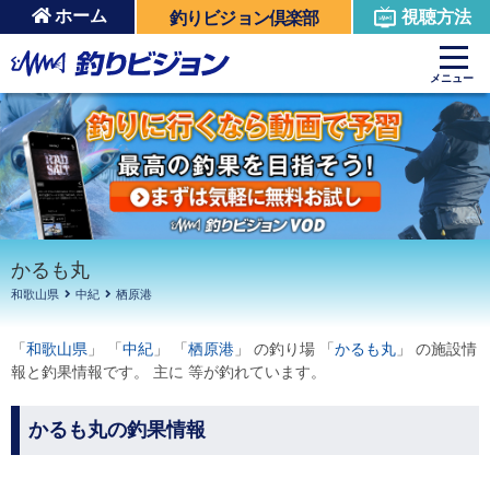
ホーム
視聴方法
釣りビジョン倶楽部
周辺の施設を見る
メニュー
かるも丸
和歌山県
中紀
栖原港
「
和歌山県
」 「
中紀
」 「
栖原港
」 の釣り場 「
かるも丸
」 の施設情
報と釣果情報です。 主に 等が釣れています。
かるも丸の釣果情報