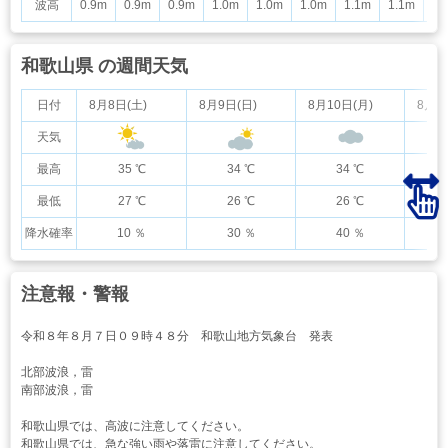
波高
0.9m
0.9m
0.9m
1.0m
1.0m
1.0m
1.1m
1.1m
1.
和歌山県 の週間天気
日付
8月8日(土)
8月9日(日)
8月10日(月)
8月1
天気
最高
35 ℃
34 ℃
34 ℃
最低
27 ℃
26 ℃
26 ℃
降水確率
10 ％
30 ％
40 ％
注意報・警報
令和８年８月７日０９時４８分 和歌山地方気象台 発表
北部波浪，雷
南部波浪，雷
和歌山県では、高波に注意してください。
和歌山県では、急な強い雨や落雷に注意してください。