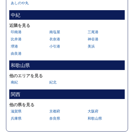
あしのや丸
中紀
近隣を見る
印南港
南塩屋
三尾港
比井港
衣奈港
神谷港
堺港
小引港
美浜
由良港
和歌山県
他のエリアを見る
南紀
紀北
関西
他の県を見る
滋賀県
京都府
大阪府
兵庫県
奈良県
和歌山県