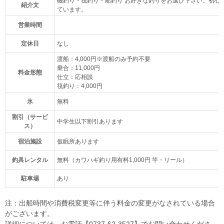
磯釣り・筏釣り・船釣り お好きな釣りをお選び下さい。初心
紹介文
ています。
営業時間
定休日
なし
渡船：4,000円※渡船のみ予約不要
乗合：11,000円
料金形態
仕立：応相談
筏釣り：4,000円
氷
無料
割引（サービ
中学生以下割引あります
ス）
宿泊施設
仮眠所あります
釣具レンタル
無料（カワハギ釣り用有料1,000円 竿・リール）
駐車場
あり
注：出船時間や消費税変更等に伴う料金の変更がなされている場合
がございます。