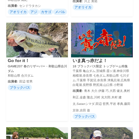
出演者:
川上 英佑
出演者:
センドウタカシ
アオリイカ
アオリイカ
アジ
カサゴ
メバル
Go for it！
いま真っ赤だよ！
GAME207 春のリザーバー・和歌山県合川
18 ブラックバス限定 トップゲーム特集
ダム
千葉県 亀山ダム,茨城県 霞ヶ浦,神奈川県
和歌山県 合川ダム
相模湖,奈良県 七色ダム,和歌山県 七川ダ
ム,千葉県 手賀沼,奈良県 津風呂湖,広島県
出演者:
田辺 哲男
白竜湖,長野県 野尻湖,山口県 小野湖
ブラックバス
出演者:
青木 大介,伊藤 巧,大西 健太,奥村
和正,金森 隆志,川村 光大郎,木村 建
太,Satanシマダ,田辺 哲男,平岩 孝典,藤田
京弥,吉田 遊
ブラックバス