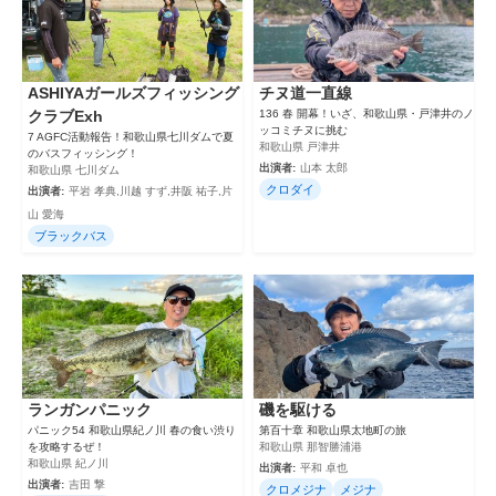
ASHIYAガールズフィッシング
チヌ道一直線
クラブExh
136 春 開幕！いざ、和歌山県・戸津井のノ
ッコミチヌに挑む
7 AGFC活動報告！和歌山県七川ダムで夏
和歌山県 戸津井
のバスフィッシング！
出演者:
山本 太郎
和歌山県 七川ダム
クロダイ
出演者:
平岩 孝典,川越 すず,井阪 祐子,片
山 愛海
ブラックバス
ランガンパニック
磯を駆ける
パニック54 和歌山県紀ノ川 春の食い渋り
第百十章 和歌山県太地町の旅
を攻略するぜ！
和歌山県 那智勝浦港
和歌山県 紀ノ川
出演者:
平和 卓也
出演者:
吉田 撃
クロメジナ
メジナ