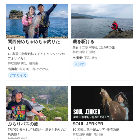
関西発めちゃめちゃ釣りた
磯を駆ける
い！
第百十二章 和歌山 江須崎の旅
和歌山県 江須崎
43 和歌山伝統釣法でドキドキワクワクの
出演者:
平和 卓也
アオリイカ！
和歌山県 田辺･磯間港
メジナ
出演者:
寺元 昭二郎,のののん
アオリイカ
ぶらりバスの旅
SOUL JERKER
TRIP56 知られざる南紀へ 歴史と釣りのご
30 和歌山県中紀エリア×晩春攻略
褒美旅！
和歌山県 南部･埴田港
和歌山県 南紀