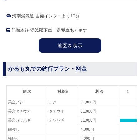
海南湯浅道 吉備インターより10分
紀勢本線 湯浅駅下車。送迎車あります
地図を表示
かるも丸での釣行プラン・料金
便 名
対象魚
料 金
1
乗合アジ
アジ
11,000円
乗合タチウオ
タチウオ
11,000円
乗合カワハギ
カワハギ
11,000円
磯渡し
4,000円
筏釣り
4,000円