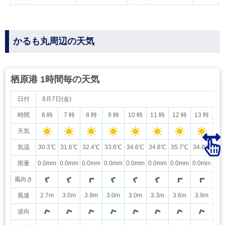
かるも丸周辺の天気
栖原港 1時間毎の天気
日付
8月7日(金)
時間
6 時
7 時
8 時
9 時
10 時
11 時
12 時
13 時
14
天気
気温
30.3℃
31.6℃
32.4℃
33.6℃
34.6℃
34.8℃
35.7℃
34.8℃
32
雨量
0.0mm
0.0mm
0.0mm
0.0mm
0.0mm
0.0mm
0.0mm
0.0mm
0.
風向き
風速
2.7m
3.0m
3.9m
3.0m
3.0m
3.3m
3.6m
3.9m
3.
波向