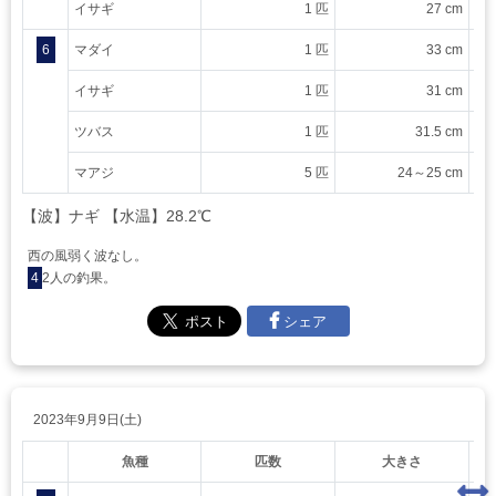
イサギ
1 匹
27 cm
6
マダイ
1 匹
33 cm
イサギ
1 匹
31 cm
ツバス
1 匹
31.5 cm
マアジ
5 匹
24～25 cm
【波】ナギ 【水温】28.2℃
西の風弱く波なし。
4
2人の釣果。
シェア
2023年9月9日(土)
魚種
匹数
大きさ