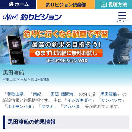
ホーム
視聴方法
釣りビジョン倶楽部
周辺の施設を見る
メニュー
黒田渡船
和歌山県
南紀
田辺･磯間港
「
和歌山県
」 「
南紀
」 「
田辺･磯間港
」 の釣り場 「
黒田渡船
」 の
施設情報と釣果情報です。 主に 「
イシガキダイ
」 「
サンバソウ
」
「
オオモンハタ
」 「
タマミ
」 「
アカハタ
」 等が釣れています。
黒田渡船の釣果情報