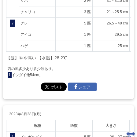
サバ
2 匹
31～31.5 cm
チャリコ
3 匹
21～25.5 cm
7
グレ
5 匹
26.5～40 cm
アイゴ
1 匹
29.5 cm
ハゲ
1 匹
25 cm
【波】やや高い 【水温】28.2℃
西の風多少あり多少波あり。
1
イシダイ他54cm。
シェア
2023年8月28日(月)
魚種
匹数
大きさ