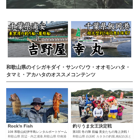
和歌山県のイシガキダイ・サンバソウ・オオモンハタ・
タマミ・アカハタのオススメコンテンツ
Rock'n Fish
釣りうま女王決定戦
108 和歌山紀伊半島レンタルボートゲーム
第3回 冬の陣 前編 美女たちの海上決戦！
和歌山県 田辺・内之浦港,和歌山県 印南港
和歌山県 白浜町 カタタの釣堀,南紀白浜と