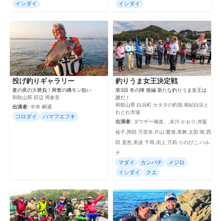
イシダイ
イシダイ
投げ釣りギャラリー
釣りうま女王決定戦
夏の夜の大勝負！興奮の磯モン狙い
第3回 冬の陣 後編 新たな釣りうま女王は
和歌山県 田辺 周参見
誰だ！
和歌山県 白浜町 カタタの釣堀,南紀白浜と
出演者:
中本 嗣通
れとれ市場
コロダイ
ハマフエフキ
出演者:
ダウザー俺達。,末川 かおり,井阪
祐子,岡田 万里奈,片山 愛海,美舞,太田 唯,西
田 直恵,美波 千尋,渕上 万莉,りのぴこ,ハル
ナ
マダイ
カンパチ
メジロ
イシダイ
クエ