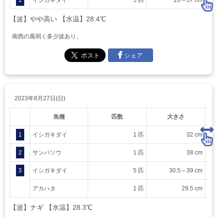
1
イシガキダイ
5 匹
26～37 cm
【波】やや高い 【水温】28.4℃
南西の風弱く多少波あり。
シェア
2023年8月27日(日)
魚種
匹数
大きさ
1
イシガキダイ
1 匹
32 cm
2
サンバソウ
1 匹
38 cm
3
イシガキダイ
5 匹
30.5～39 cm
アカハタ
1 匹
29.5 cm
【波】ナギ 【水温】28.3℃