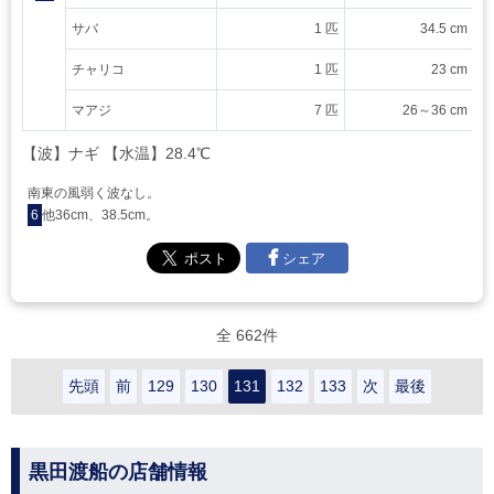
サバ
1 匹
34.5 cm
チャリコ
1 匹
23 cm
マアジ
7 匹
26～36 cm
【波】ナギ 【水温】28.4℃
南東の風弱く波なし。
6
他36cm、38.5cm。
シェア
全 662件
先頭
前
129
130
131
132
133
次
最後
黒田渡船の店舗情報