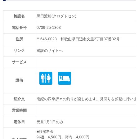
施設名
黒田渡船(クロダトセン)
電話番号
0739-25-1303
住所
〒646-0023 和歌山県田辺市文里2丁目37番32号
リンク
施設のサイトへ
サービス
設備
紹介文
南紀の四季折々の釣りが楽しめます。見回りを頻繁に行いま
営業時間
定休日
元旦1月1日のみ
■渡船料金
沖磯…4,500円、湾内…4,000円