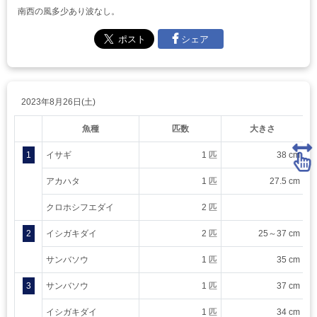
南西の風多少あり波なし。
シェア
2023年8月26日(土)
魚種
匹数
大きさ
1
イサギ
1 匹
38 cm
アカハタ
1 匹
27.5 cm
クロホシフエダイ
2 匹
2
イシガキダイ
2 匹
25～37 cm
サンバソウ
1 匹
35 cm
3
サンバソウ
1 匹
37 cm
イシガキダイ
1 匹
34 cm