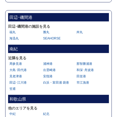
田辺･磯間港
田辺･磯間港の施設を見る
福丸
雅丸
舛丸
海迅丸
SEAHORSE
南紀
近隣を見る
周参見港
浦神港
那智勝浦港
大島･田代港
出雲崎港
和深･舟波港
見老津港
安指港
田並港
田辺･江川港
白浜・富田浦 袋港
市江漁港
笠甫
和歌山県
他のエリアを見る
中紀
紀北