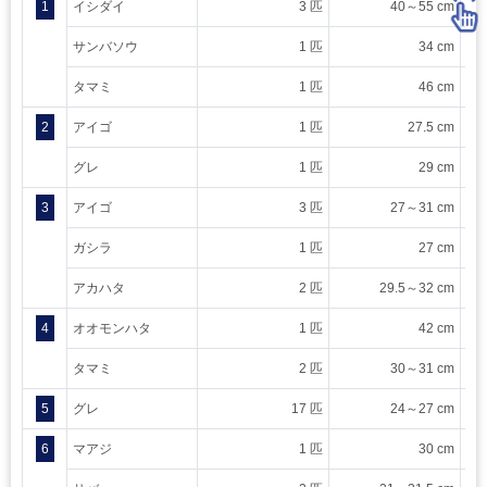
1
イシダイ
3 匹
40～55 cm
サンバソウ
1 匹
34 cm
タマミ
1 匹
46 cm
2
アイゴ
1 匹
27.5 cm
グレ
1 匹
29 cm
3
アイゴ
3 匹
27～31 cm
ガシラ
1 匹
27 cm
アカハタ
2 匹
29.5～32 cm
4
オオモンハタ
1 匹
42 cm
タマミ
2 匹
30～31 cm
5
グレ
17 匹
24～27 cm
6
マアジ
1 匹
30 cm