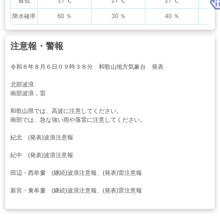
最低
27 ℃
27 ℃
27 ℃
降水確率
60 ％
30 ％
40 ％
注意報・警報
令和８年８月６日０９時３８分 和歌山地方気象台 発表
北部波浪
南部波浪，雷
和歌山県では、高波に注意してください。
南部では、急な強い雨や落雷に注意してください。
紀北 (発表)波浪注意報
紀中 (発表)波浪注意報
田辺・西牟婁 (継続)波浪注意報、(発表)雷注意報
新宮・東牟婁 (継続)波浪注意報、(発表)雷注意報