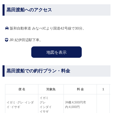
黒田渡船へのアクセス
阪和自動車道 みなべICより国道42号線で30分。
JR 紀伊田辺駅下車。
地図を表示
黒田渡船での釣行プラン・料金
便 名
対象魚
料 金
1
イガミ
イガミ･グレ･イシダ
グレ
沖磯:4,500円湾
イ･イサギ
イシダイ
内:4,000円
イサギ