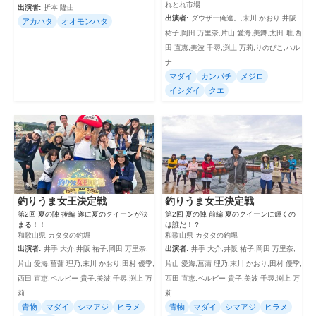
れとれ市場
出演者:
折本 隆由
出演者:
ダウザー俺達。,末川 かおり,井阪
アカハタ
オオモンハタ
祐子,岡田 万里奈,片山 愛海,美舞,太田 唯,西
田 直恵,美波 千尋,渕上 万莉,りのぴこ,ハル
ナ
マダイ
カンパチ
メジロ
イシダイ
クエ
釣りうま女王決定戦
釣りうま女王決定戦
第2回 夏の陣 後編 遂に夏のクイーンが決
第2回 夏の陣 前編 夏のクイーンに輝くの
まる！！
は誰だ！？
和歌山県 カタタの釣堀
和歌山県 カタタの釣堀
出演者:
井手 大介,井阪 祐子,岡田 万里奈,
出演者:
井手 大介,井阪 祐子,岡田 万里奈,
片山 愛海,菖蒲 理乃,末川 かおり,田村 優季,
片山 愛海,菖蒲 理乃,末川 かおり,田村 優季,
西田 直恵,ペルビー 貴子,美波 千尋,渕上 万
西田 直恵,ペルビー 貴子,美波 千尋,渕上 万
莉
莉
青物
マダイ
シマアジ
ヒラメ
青物
マダイ
シマアジ
ヒラメ