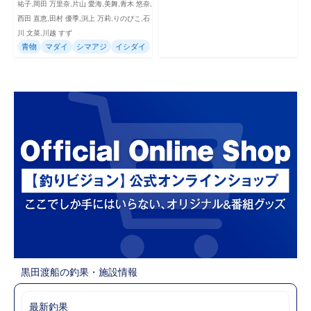
祐子,岡田 万里奈,片山 愛海,美舞,青木 悠奈,
西田 直恵,田村 優季,渕上 万莉,りのぴこ,石
川 文菜,川越 すず
青物
マダイ
シマアジ
イシダイ
黒田渡船の釣果・施設情報
最新釣果