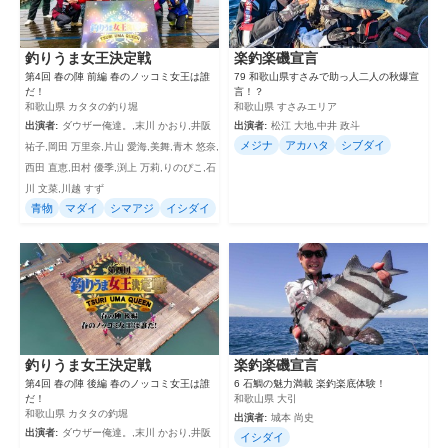
釣りうま女王決定戦
楽釣楽磯宣言
第4回 春の陣 前編 春のノッコミ女王は誰
79 和歌山県すさみで助っ人二人の秋爆宣
だ！
言！？
和歌山県 カタタの釣り堀
和歌山県 すさみエリア
出演者:
ダウザー俺達。,末川 かおり,井阪
出演者:
松江 大地,中井 政斗
メジナ
アカハタ
シブダイ
祐子,岡田 万里奈,片山 愛海,美舞,青木 悠奈,
西田 直恵,田村 優季,渕上 万莉,りのぴこ,石
川 文菜,川越 すず
青物
マダイ
シマアジ
イシダイ
釣りうま女王決定戦
楽釣楽磯宣言
第4回 春の陣 後編 春のノッコミ女王は誰
6 石鯛の魅力満載 楽釣楽底体験！
だ！
和歌山県 大引
和歌山県 カタタの釣堀
出演者:
城本 尚史
出演者:
ダウザー俺達。,末川 かおり,井阪
イシダイ