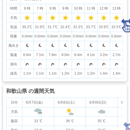
時間
6 時
7 時
8 時
9 時
10 時
11 時
12 時
13 時
14
天気
気温
30.2℃
31.8℃
31.7℃
32.4℃
32.3℃
33.7℃
33.9℃
32.5℃
31
雨量
0.0mm
0.0mm
0.0mm
0.0mm
0.0mm
0.0mm
0.0mm
0.0mm
0.
風向き
風速
6.6m
7.1m
7.8m
8.0m
8.4m
4.1m
3.2m
2.7m
3.
波向
波高
1.1m
1.1m
1.1m
1.2m
1.2m
1.2m
1.4m
1.4m
1.
和歌山県 の週間天気
日付
8月7日(金)
8月8日(土)
8月9日(日)
8月1
天気
最高
31 ℃
36 ℃
35 ℃