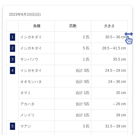
2023年9月10日(日)
魚種
匹数
大きさ
1
イシガキダイ
2 匹
30.5～36 cm
2
イシガキダイ
5 匹
28.5～41.5 cm
3
サンバソウ
1 匹
35.5 cm
4
イシガキダイ
合計 3匹
24.5～29 cm
オオモンハタ
合計 3匹
24～36 cm
タマミ
合計 1匹
35 cm
アカハタ
合計 5匹
～26 cm
メンドリ
合計 1匹
39 cm
5
マアジ
3 匹
31.5～39 cm