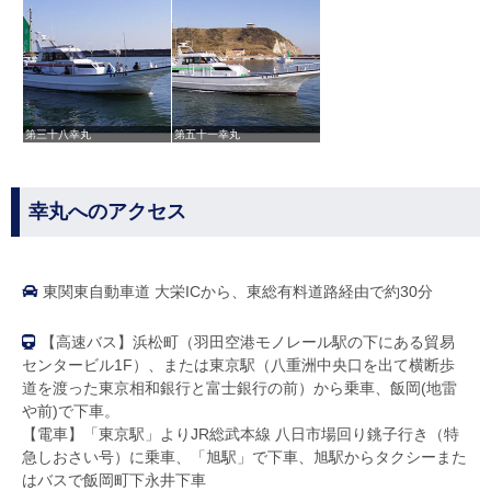
第三十八幸丸
第五十一幸丸
幸丸へのアクセス
東関東自動車道 大栄ICから、東総有料道路経由で約30分
【高速バス】浜松町（羽田空港モノレール駅の下にある貿易
センタービル1F）、または東京駅（八重洲中央口を出て横断歩
道を渡った東京相和銀行と富士銀行の前）から乗車、飯岡(地雷
や前)で下車。
【電車】「東京駅」よりJR総武本線 八日市場回り銚子行き（特
急しおさい号）に乗車、「旭駅」で下車、旭駅からタクシーまた
はバスで飯岡町下永井下車