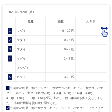
2023年9月20日(水)
魚種
匹数
大きさ
1
マダイ
0～10 匹
2
マダイ
0～6 匹
3
マダイ
0～9 匹
4
マダイ
1～7 匹
イシダイ
5
ヒラメ
3～8 匹
1
午前船の釣果。他にイシダイ・ウマヅラハギ・キビレ・カサゴ・ハナ
ダイ・メバル。大ダイ狙い!5.8kg、4.3kg、4.2kg、3.6kg、3.4kg、
3.3kg、1.9kg、1.8kg、1.5kg2匹と上がり、他1kg前後も多く交じりまし
た。1号船に模様を貰い絶好調でした。
2
午前船の釣果。他にカサゴ・キビレ・シイラ・ハナダイ・ヒゲソリダ