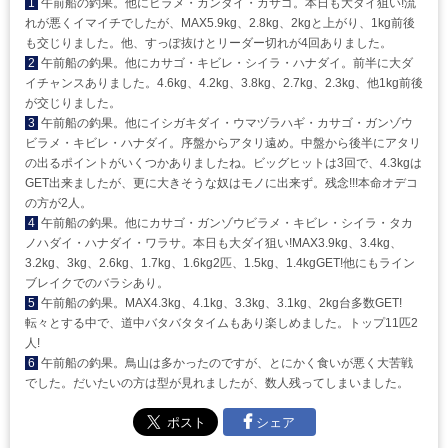
1
午前船の釣果。他にヒラメ・カンダイ・カサゴ。本日も大ダイ狙い!流
れが悪くイマイチでしたが、MAX5.9kg、2.8kg、2kgと上がり、1kg前後
も交じりました。他、すっぽ抜けとリーダー切れが4回ありました。
2
午前船の釣果。他にカサゴ・キビレ・シイラ・ハナダイ。前半に大ダ
イチャンスありました。4.6kg、4.2kg、3.8kg、2.7kg、2.3kg、他1kg前後
が交じりました。
3
午前船の釣果。他にイシガキダイ・ウマヅラハギ・カサゴ・ガンゾウ
ビラメ・キビレ・ハナダイ。序盤からアタリ遠め。中盤から後半にアタリ
の出るポイントがいくつかありましたね。ビッグヒットは3回で、4.3kgは
GET出来ましたが、更に大きそうな奴はモノに出来ず。残念!!!本命オデコ
の方が2人。
4
午前船の釣果。他にカサゴ・ガンゾウビラメ・キビレ・シイラ・タカ
ノハダイ・ハナダイ・ワラサ。本日も大ダイ狙い!MAX3.9kg、3.4kg、
3.2kg、3kg、2.6kg、1.7kg、1.6kg2匹、1.5kg、1.4kgGET!他にもライン
ブレイクでのバラシあり。
5
午前船の釣果。MAX4.3kg、4.1kg、3.3kg、3.1kg、2kg台多数GET!
転々とする中で、道中バタバタタイムもあり楽しめました。トップ11匹2
人!
6
午前船の釣果。鳥山は多かったのですが、とにかく食いが悪く大苦戦
でした。だいたいの方は型が見れましたが、数人残ってしまいました。
シェア