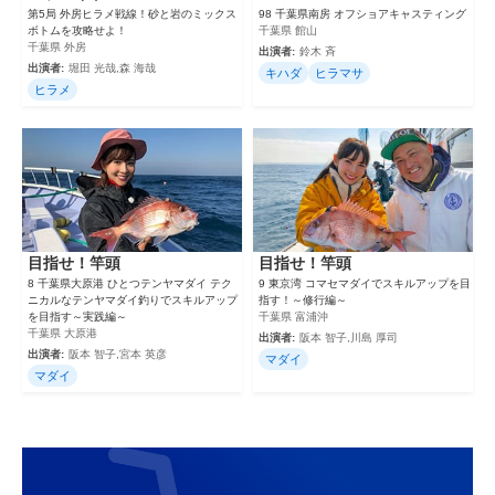
第5局 外房ヒラメ戦線！砂と岩のミックス
98 千葉県南房 オフショアキャスティング
ボトムを攻略せよ！
千葉県 館山
千葉県 外房
出演者:
鈴木 斉
出演者:
堀田 光哉,森 海哉
キハダ
ヒラマサ
ヒラメ
目指せ！竿頭
目指せ！竿頭
8 千葉県大原港 ひとつテンヤマダイ テク
9 東京湾 コマセマダイでスキルアップを目
ニカルなテンヤマダイ釣りでスキルアップ
指す！～修行編～
を目指す～実践編～
千葉県 富浦沖
千葉県 大原港
出演者:
阪本 智子,川島 厚司
出演者:
阪本 智子,宮本 英彦
マダイ
マダイ