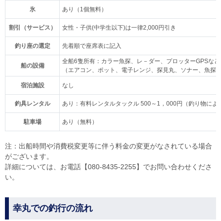
氷
あり（1個無料）
割引（サービス）
女性・子供(中学生以下)は一律2,000円引き
釣り座の選定
先着順で座席表に記入
全船6隻所有：カラー魚探、レ－ダー、プロッターGPSなど
船の設備
（エアコン、ポット、電子レンジ、探見丸、ソナー、魚探
宿泊施設
なし
釣具レンタル
あり：有料レンタルタックル 500～1，000円（釣り物に
駐車場
あり（無料）
注：出船時間や消費税変更等に伴う料金の変更がなされている場合
がございます。
詳細については、お電話【080-8435-2255】でお問い合わせくださ
い。
幸丸での釣行の流れ