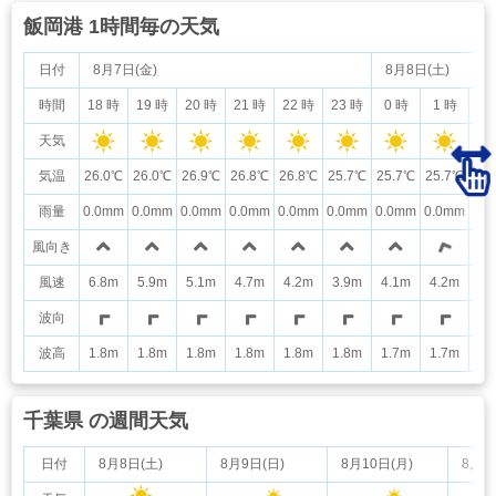
飯岡港 1時間毎の天気
日付
8月7日(金)
8月8日(土)
時間
18 時
19 時
20 時
21 時
22 時
23 時
0 時
1 時
2
天気
気温
26.0℃
26.0℃
26.9℃
26.8℃
26.8℃
25.7℃
25.7℃
25.7℃
24
雨量
0.0mm
0.0mm
0.0mm
0.0mm
0.0mm
0.0mm
0.0mm
0.0mm
0.
風向き
風速
6.8m
5.9m
5.1m
4.7m
4.2m
3.9m
4.1m
4.2m
3.
波向
波高
1.8m
1.8m
1.8m
1.8m
1.8m
1.8m
1.7m
1.7m
1.
千葉県 の週間天気
日付
8月8日(土)
8月9日(日)
8月10日(月)
8月1