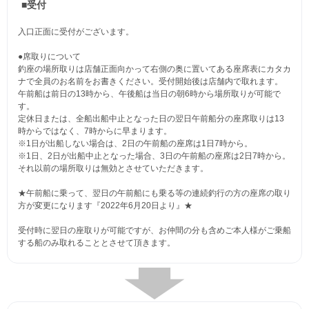
■受付
入口正面に受付がございます。
●席取りについて
釣座の場所取りは店舗正面向かって右側の奥に置いてある座席表にカタカ
ナで全員のお名前をお書きください。受付開始後は店舗内で取れます。
午前船は前日の13時から、午後船は当日の朝6時から場所取りが可能で
す。
定休日または、全船出船中止となった日の翌日午前船分の座席取りは13
時からではなく、7時からに早まります。
※1日が出船しない場合は、2日の午前船の座席は1日7時から。
※1日、2日が出船中止となった場合、3日の午前船の座席は2日7時から。
それ以前の場所取りは無効とさせていただきます。
★午前船に乗って、翌日の午前船にも乗る等の連続釣行の方の座席の取り
方が変更になります『2022年6月20日より』★
受付時に翌日の座取りが可能ですが、お仲間の分も含めご本人様がご乗船
する船のみ取れることとさせて頂きます。