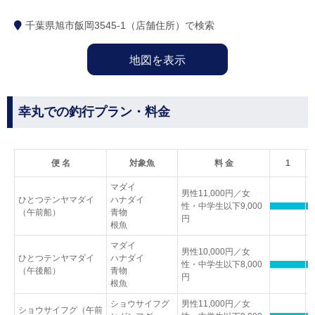
千葉県旭市飯岡3545-1（店舗住所）で検索
地図を表示
幸丸での釣行プラン・料金
便 名
対象魚
料 金
1
マダイ
男性11,000円／女
ひとつテンヤマダイ
ハナダイ
性・中学生以下9,000
（午前船）
青物
円
根魚
マダイ
男性10,000円／女
ひとつテンヤマダイ
ハナダイ
性・中学生以下8,000
（午後船）
青物
円
根魚
ショウサイフグ
男性11,000円／女
ショウサイフグ（午前