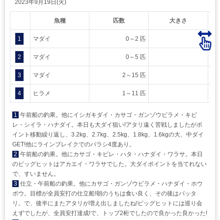
2023年9月19日(火)
魚種
匹数
大きさ
1
マダイ
0～2 匹
2
マダイ
0～5 匹
3
マダイ
2～15 匹
4
ヒラメ
1～11 匹
1
午前船の釣果。他にイシガキダイ・カサゴ・ガンゾウビラメ・キビ
レ・シイラ・ハナダイ。本日も大ダイ狙い!アタリ遠く苦戦しましたがポ
イント移動繰り返し、3.2kg、2.7kg、2.5kg、1.8kg、1.6kgの大、中ダイ
GET!他にラインブレイクでのバラシ4度あり。
2
午前船の釣果。他にカサゴ・キビレ・ハタ・ハナダイ・ワラサ。本日
のビッグヒットはアカエイ・ワラサでした。大ダイポイントを当てれない
で、すいません。
3
仕立・午前船の釣果。他にカサゴ・ガンゾウビラメ・ハナダイ・ホウ
ボウ。目標が全員安打の仕立船!朝のうちは食い良く、その後はパッタ
リ。で、後半にまたアタリが増え出しましたね!ビッグヒットには巡り会
えずでしたが、全員安打達成!で、トップ2桁でしたので良かった良かった!