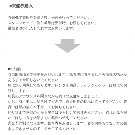
■乗船券購入
券売機で乗船券を購入後、受付を行ってください。
スタンプカード・割引券等は受付時にお渡しください。
乗船名簿の記入も忘れずにお願いします。
■午前船
各自船着場まで移動をお願いします。船着場に着きましたら船長の指示が
あるまで乗船しないでください。
船に氷が用意してあります。レンタル用品、ライフジャケットは船にてお
渡しします。
船長のアナウンスを聞きながら釣りの支度をしましょう。
なお、航行中は大変危険ですので、必ず船長の指示に従ってください。走
行中は船の後方へ下がってお待ちください。
釣り場まで時間のかかる場合はキャビンでお休みください。釣れた魚を捌
いてほしい方は納竿までに船長へ伝えてください。
完全予約制となります。捌き券をお渡しします。券をお持ちでない方の捌
きはできませんので、予めご了承ください。