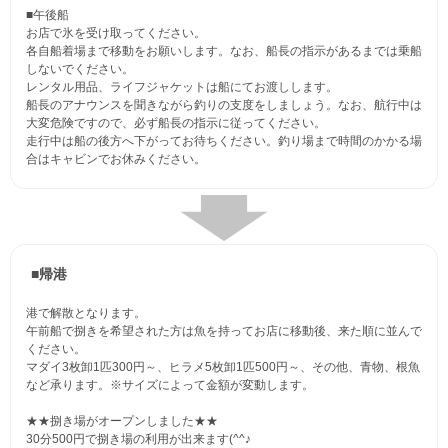
■午後船
お店で氷を受け取ってください。
各自船着場まで移動をお願いします。なお、船長の指示があるまでは乗船
しないでください。
レンタル用品、ライフジャケットは船にてお渡しします。
船長のアナウンスを聞きながら釣りの支度をしましょう。なお、航行中は
大変危険ですので、必ず船長の指示に従ってください。
走行中は船の後方へ下がってお待ちください。釣り場まで時間のかかる場
合はキャビンでお休みください。
■帰港
港で解散となります。
午前船で捌きを希望された方は魚を持ってお店に移動後、来た順に並んで
ください。
マダイ3枚卸1匹300円～、ヒラメ5枚卸1匹500円～、その他、青物、根魚
など承ります。※サイズによって金額が変動します。
★★捌き場がオープンしました★★
30分500円で捌き場の利用が出来ます(^^♪