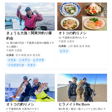
きょうも大漁！関東沖釣り爆
オトコの釣りメシ
釣会
12 千葉県大原沖のヒラメ
千葉県 大原沖
31 雨の娘7代目！千葉県大原沖の梅雨イサ
出演者:
上田 勝彦,金澤 美穂
キに挑戦！
千葉県 大原港
ヒラメ
出演者:
百川 晴香,鈴木 新太郎
イサキ
シマアジ
ヒラマサ
ソウダガツオ
マダイ
オトコの釣りメシ
ヒラメイトRe:Born
2 千葉県外房 大原沖のマダイ
第1局 祝！復活！新メンバーと共に秋ヒラ