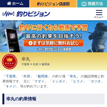
ホーム
視聴方法
釣りビジョン倶楽部
周辺の施設を見る
メニュー
幸丸
千葉県
外房
飯岡港
「
千葉県
」 「
外房
」 「
飯岡港
」 の釣り場 「
幸丸
」 の施設情報と釣
果情報です。 主に 「
マダイ
」 「
イシダイ
」 「
ヒラメ
」 「
カツオ
」
「
キメジ
」 等が釣れています。
幸丸の釣果情報