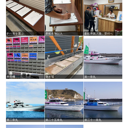
釣り座を選ぶ
乗船名簿記入
乗船券購入後、受付へ
券売機
捌き場
第一幸丸
第二幸丸
第二十五幸丸
第三十一幸丸