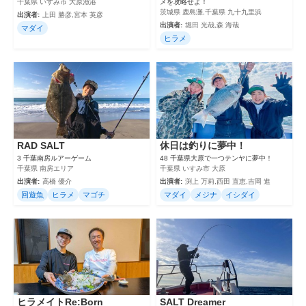
千葉県 いすみ市 大原漁港
メを攻略せよ！
茨城県 鹿島灘,千葉県 九十九里浜
出演者:
上田 勝彦,宮本 英彦
出演者:
堀田 光哉,森 海哉
マダイ
ヒラメ
RAD SALT
休日は釣りに夢中！
3 千葉南房ルアーゲーム
48 千葉県大原で一つテンヤに夢中！
千葉県 南房エリア
千葉県 いすみ市 大原
出演者:
高橋 優介
出演者:
渕上 万莉,西田 直恵,吉岡 進
回遊魚
ヒラメ
マゴチ
マダイ
メジナ
イシダイ
ヒラメイトRe:Born
SALT Dreamer