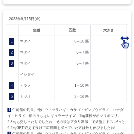
2023年9月15日(金)
魚種
匹数
大きさ
1
マダイ
0～10 匹
2
マダイ
0～7 匹
3
マダイ
0～7 匹
イシダイ
4
ヒラメ
1～10 匹
5
カツオ
2～16 匹
1
午前船の釣果。他にウマヅラハギ・カサゴ・ガンゾウビラメ・ハナダ
イ・ヒラメ。朝のうちはレギュラーサイズ～1kg前後がポツリポツリ。
2.3kgも交じったりでしたね。その後はアタリ激減。で終盤にドスン!っと
6.2kgGET!絶えず投げて広範囲を探っていた方は数も伸びましたね!
2
午前船の釣果。他にウマヅラハギ・カサゴ・ガンゾウビラメ・ハナダ