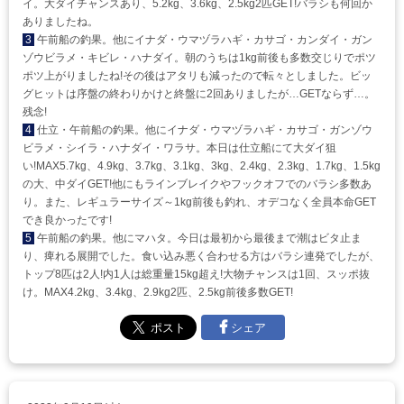
イ。大ダイチャンスあり、5.2kg、3.6kg、2.5kg2匹GET!バラシも何回か
ありましたね。
3
午前船の釣果。他にイナダ・ウマヅラハギ・カサゴ・カンダイ・ガン
ゾウビラメ・キビレ・ハナダイ。朝のうちは1kg前後も多数交じりでポツ
ポツ上がりましたね!その後はアタリも減ったので転々としました。ビッ
グヒットは序盤の終わりかけと終盤に2回ありましたが…GETならず…。
残念!
4
仕立・午前船の釣果。他にイナダ・ウマヅラハギ・カサゴ・ガンゾウ
ビラメ・シイラ・ハナダイ・ワラサ。本日は仕立船にて大ダイ狙
い!MAX5.7kg、4.9kg、3.7kg、3.1kg、3kg、2.4kg、2.3kg、1.7kg、1.5kg
の大、中ダイGET!他にもラインブレイクやフックオフでのバラシ多数あ
り。また、レギュラーサイズ～1kg前後も釣れ、オデコなく全員本命GET
でき良かったです!
5
午前船の釣果。他にマハタ。今日は最初から最後まで潮はビタ止ま
り、痺れる展開でした。食い込み悪く合わせる方はバラシ連発でしたが、
トップ8匹は2人!内1人は総重量15kg超え!大物チャンスは1回、スッポ抜
け。MAX4.2kg、3.4kg、2.9kg2匹、2.5kg前後多数GET!
シェア