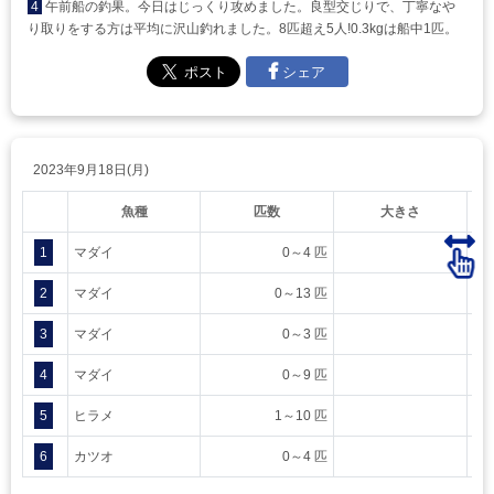
4
午前船の釣果。今日はじっくり攻めました。良型交じりで、丁寧なや
り取りをする方は平均に沢山釣れました。8匹超え5人!0.3kgは船中1匹。
シェア
2023年9月18日(月)
魚種
匹数
大きさ
1
マダイ
0～4 匹
2
マダイ
0～13 匹
3
マダイ
0～3 匹
4
マダイ
0～9 匹
5
ヒラメ
1～10 匹
6
カツオ
0～4 匹