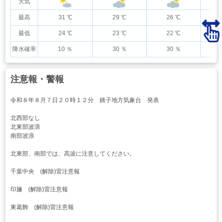
天気
最高
31 ℃
29 ℃
26 ℃
最低
24 ℃
23 ℃
22 ℃
降水確率
10 ％
30 ％
30 ％
注意報・警報
令和８年８月７日２０時１２分 銚子地方気象台 発表
北西部なし
北東部波浪
南部波浪
北東部、南部では、高波に注意してください。
千葉中央 (解除)雷注意報
印旛 (解除)雷注意報
東葛飾 (解除)雷注意報