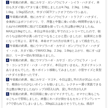
1
午前船の釣果。他にカサゴ・ガンゾウビラメ・シイラ・ハナダイ。本
日も大ダイ狙い!アタリ遠く苦戦しましたが4.7kg、2.3kg、1.8kg、
1.6kg、1.5kg2匹の大、中ダイGET!フックオフでのバラシあり。
2
午前船の釣果。他にカサゴ・ガンゾウビラメ・トラフグ・ハナダイ。
全体的にはポツリポツリ。で、序盤と中盤に食いの良い時間帯がありまし
たね!その時間帯に投げて広範囲を探っていた方は数が伸びましたね。
MAXは3.8kgでした。本日は半分が貸し竿でのエントリーでしたので、朝
のうちは頭の中が真っ白でどーなることかと思いましたが、結果何とか形
になって何より。若干名、本命オデコの方が出来てしまって残念でした。
3
午前船の釣果。他にウマヅラハギ・カサゴ・ガンゾウビラメ・ハナダ
イ・ハタ。大ダイ狙いでMAX3.3kg、2.1kg、1.6kgと上がり、他にすっぽ
抜け、リーダー切れ等3回ありました。
4
午前船の釣果。他にウマヅラハギ・カサゴ・ガンゾウビラメ・シイ
ラ・コショウダイ・ハタ・ハナダイ。本日はすいません。大ダイチャンス
ありませんでした。色々ポイント移動してみましたが、小型サイズと良型
ハナダイが多かったです。
5
午前船の釣果。他にカサゴ・マゴチ。今日は貸し竿の方が沢山いたの
で、根掛かりの少ないポイントを狙いました。レクチャー通り実践できる
方は数が伸びましたね!トップ10匹3人(内、貸し竿の方が1人)!!
6
午前船の釣果。昨日同様に食いがイマイチでした。オマケに海もごち
ゃごちゃで苦戦しました。終盤にキハダが掛かるもセカンドラン?シャー
ク?で切られてしまいました。30kg以上はありそうでしたね。残念!!