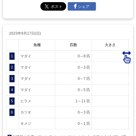
シェア
2023年9月17日(日)
魚種
匹数
大きさ
1
マダイ
0～8 匹
2
マダイ
0～3 匹
3
マダイ
0～7 匹
4
マダイ
0～5 匹
5
ヒラメ
1～11 匹
6
カツオ
0～3 匹
キメジ
0～1 匹