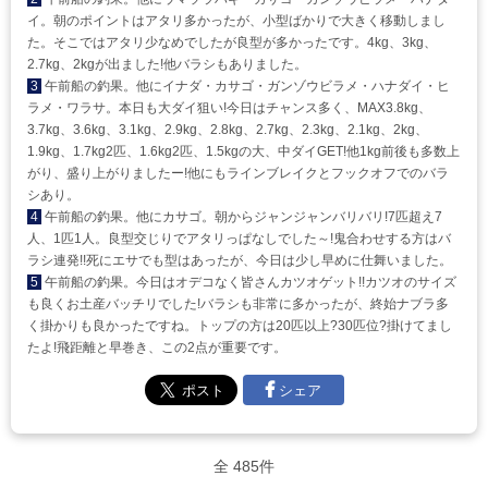
イ。朝のポイントはアタリ多かったが、小型ばかりで大きく移動しまし
た。そこではアタリ少なめでしたが良型が多かったです。4kg、3kg、
2.7kg、2kgが出ました!他バラシもありました。
3
午前船の釣果。他にイナダ・カサゴ・ガンゾウビラメ・ハナダイ・ヒ
ラメ・ワラサ。本日も大ダイ狙い!今日はチャンス多く、MAX3.8kg、
3.7kg、3.6kg、3.1kg、2.9kg、2.8kg、2.7kg、2.3kg、2.1kg、2kg、
1.9kg、1.7kg2匹、1.6kg2匹、1.5kgの大、中ダイGET!他1kg前後も多数上
がり、盛り上がりましたー!他にもラインブレイクとフックオフでのバラ
シあり。
4
午前船の釣果。他にカサゴ。朝からジャンジャンバリバリ!7匹超え7
人、1匹1人。良型交じりでアタリっぱなしでした～!鬼合わせする方はバ
ラシ連発!!死にエサでも型はあったが、今日は少し早めに仕舞いました。
5
午前船の釣果。今日はオデコなく皆さんカツオゲット!!カツオのサイズ
も良くお土産バッチリでした!バラシも非常に多かったが、終始ナブラ多
く掛かりも良かったですね。トップの方は20匹以上?30匹位?掛けてまし
たよ!飛距離と早巻き、この2点が重要です。
シェア
全 485件