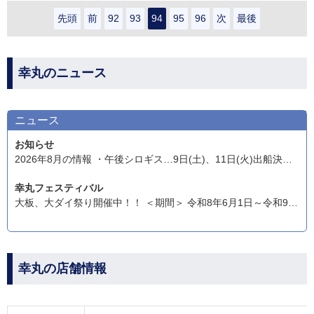
先頭
前
92
93
94
95
96
次
最後
幸丸のニュース
ニュース
お知らせ
2026年8月の情報 ・午後シロギス…9日(土)、11日(火)出船決定!15日(土)募集中。 ・カツオ・マグロ船…10日(月)出船決定! ※熱中症対策もお忘れずに!! 【幸丸フェスティバル】 ・大板大鯛祭り開催中!!令和8年6月1日～令和9年3月31日まで!! 【ご案内】 ・午前船(4時までに受付)…マダイ、ヒラメ※午前船は集まり次第出船 ・午後船(11時までに受付)…マダイ、ルアー。シロギスは土日祝日のみ。 ※平日は3時半頃から、土日祝日は3時頃から午前船の受付を開始します。 ※時間厳守でお願いします。初めてのご利用の方、グループの方は時間に余裕をもってお越しください! ※ジェル・ゲルクッションは必ずカバー付でご利用ください。近年流行りの青い(黒や緑もあるようです)クッションです。 ・マダイはPE1号・リーダー3号以上、ドラグ調節や針・ラインの痛みのチェックも欠かさず行ってください。潮の速さや狙う水深によっては、重いテンヤも必須となります。テンヤは幅広く、5号位から12号以上の重いテンヤも必ずご用意ください!
幸丸フェスティバル
大板、大ダイ祭り開催中！！ ＜期間＞ 令和8年6月1日～令和9年3月31日まで！ ＜賞品＞ 【ヒラメ船】 （1）7.77kg以上のヒラメを釣った方に、釣具店商品券10万円分をプレゼント！！先着5名様！ （2）5.55kg以上のヒラメを釣った方に、幸丸ヒラメ乗船券をプレゼント！先着50名様！ 【マダイ船】 （3）7.77kg以上のマダイを釣った方に、釣具店商品券10万円分をプレゼント！先着5名様！ （4）5.55kg以上のマダイを釣った方に、釣具店商品券5万円分をプレゼント！！先着10名様！ （5）3.33kg以上のマダイを釣った方に、幸丸マダイ乗船券プレゼント！先着50名様！ 【両船コンプリート】 （6）ヒラメ船でヒラメ7.77kg以上、マダイ船でマダイ7.77kg以上の両魚コンプリートで翌日から1年間使える幸丸ヒラメ、マダイ無料乗船パスポートプレゼント！！ ※ヒラメ船、午後マダイ船と1日で両魚釣った場合もコンプリート達成となります！！ ＜ルール＞ 1）検量は船上で行い、各船長の一任とします。 2）商品券または乗船券の獲得対象はお一人様1日1匹までとなります。 3）ライフジャケットは必ず着用してください。未着用の方は対象外とさせて頂きます。 4）ゲストは対象外となります(マダイ船でのヒラメ等）。 5）HP等に写真、本名掲載可能な方。 6）商品券と乗船券はなくなり次第終了となりますが、コンプリートは期間内可能とします。 7）対象サイズを変更する場合もあります。
幸丸の店舗情報