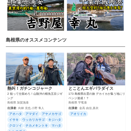
島根県のオススメコンテンツ
熱叫！ガチンコジャーク
とことんエギパラダイス
2 狙って仕留めろ！山陰沖の根魚五目ジギ
173 島根県出雲の旅 デカイカが集う地にリ
ング
ベンジ達成！？
島根県 加賀漁港
島根県 宇竜港
出演者:
向林 克也,小野 隼人
出演者:
金高 由佳,真衣
アオハタ
アマダイ
アヤメカサゴ
アオリイカ
イサキ
ウッカリカサゴ
キジハタ
クロソイ
チカメキントキ
マハタ