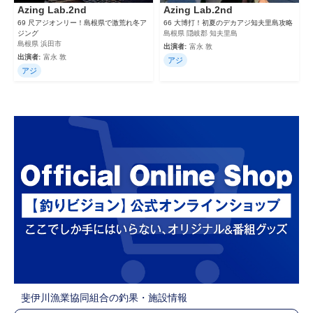
Azing Lab.2nd
Azing Lab.2nd
69 尺アジオンリー！島根県で激荒れ冬ア
66 大博打！初夏のデカアジ知夫里島攻略
ジング
島根県 隠岐郡 知夫里島
島根県 浜田市
出演者:
富永 敦
出演者:
富永 敦
アジ
アジ
斐伊川漁業協同組合の釣果・施設情報