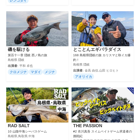
レンコダイ
磯を駆ける
とことんエギパラダイス
第百十一章 隠岐 西ノ島の旅
168 島根県隠岐の旅 カリスマと秋イカ爆
島根県 隠岐
釣！
島根県 隠岐
出演者:
平和 卓也
出演者:
金高 由佳,山田 ヒロヒト
クロメジナ
マダイ
メジナ
アオリイカ
RAD SALT
THE PASSION
10 山陰中海シーバスゲーム
#2 衣川真吾 スイムベイトゲーム求道者の
島根県,鳥取県,中海
挑戦紀