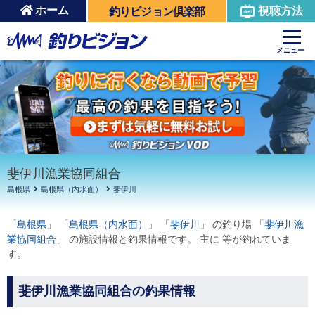
ホーム
視聴方法
釣りビジョン倶楽部
周辺の施設を見る
メニュー
斐伊川漁業協同組合
島根県
島根県（内水面）
斐伊川
「
島根県
」 「
島根県（内水面）
」 「
斐伊川
」 の釣り場 「
斐伊川漁
業協同組合
」 の施設情報と釣果情報です。 主に 等が釣れていま
す。
斐伊川漁業協同組合の釣果情報