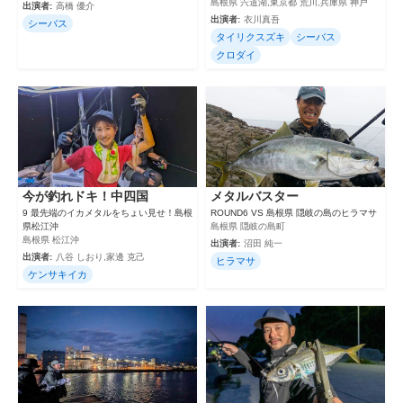
島根県 宍道湖,東京都 荒川,兵庫県 神戸
出演者:
高橋 優介
出演者:
衣川真吾
シーバス
タイリクスズキ
シーバス
クロダイ
今が釣れドキ！中四国
メタルバスター
9 最先端のイカメタルをちょい見せ！島根
ROUND6 VS 島根県 隠岐の島のヒラマサ
県松江沖
島根県 隠岐の島町
島根県 松江沖
出演者:
沼田 純一
出演者:
八谷 しおり,家邊 克己
ヒラマサ
ケンサキイカ