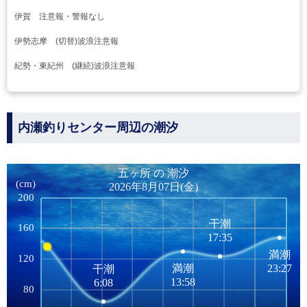
伊賀 注意報・警報なし
伊勢志摩 (切替)波浪注意報
紀勢・東紀州 (継続)波浪注意報
内瀬釣りセンター周辺の潮汐