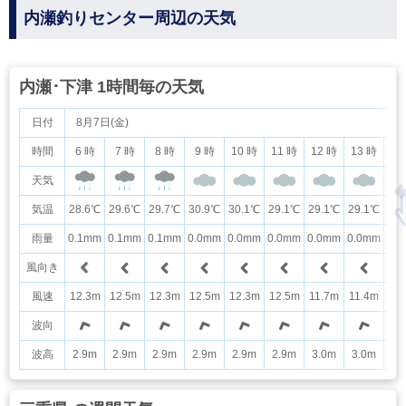
内瀬釣りセンター周辺の天気
内瀬･下津 1時間毎の天気
日付
8月7日(金)
時間
6 時
7 時
8 時
9 時
10 時
11 時
12 時
13 時
14
天気
気温
28.6℃
29.6℃
29.7℃
30.9℃
30.1℃
29.1℃
29.1℃
29.1℃
28
雨量
0.1mm
0.1mm
0.1mm
0.0mm
0.0mm
0.0mm
0.0mm
0.0mm
0.
風向き
風速
12.3m
12.5m
12.3m
12.5m
12.3m
12.5m
11.7m
11.4m
11
波向
波高
2.9m
2.9m
2.9m
2.9m
2.9m
2.9m
3.0m
3.0m
3.