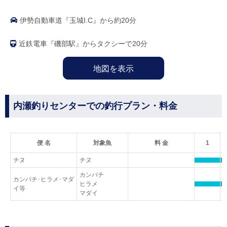
伊勢自動車道『玉城I.C』から約20分
近鉄電車『磯部駅』からタクシーで20分
地図を表示
内瀬釣りセンターでの釣行プラン・料金
便 名
対象魚
料 金
1
チヌ
チヌ
カンパチ
カンパチ･ヒラメ･マダ
ヒラメ
イ等
マダイ