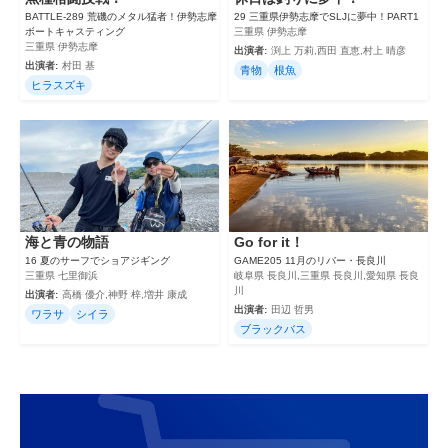
BATTLE-289 荒磯のメタル猛者！伊勢志摩
29 三重県伊勢志摩でSLJに夢中！PART1
ボートキャスティング
三重県 伊勢志摩
三重県 伊勢志摩
出演者:
渕上 万莉,西田 直恵,村上 晴彦
出演者:
村田 基
青物
根魚
ヒラスズキ
海と青の物語
Go for it！
16 夏のサーフでショアジギング
GAME205 11月のリバー・長良川
三重県 七里御浜
岐阜県 長良川,三重県 長良川,愛知県 長良
川
出演者:
高橋 優介,神野 梓,増井 康成
出演者:
田辺 哲男
ワラサ
シイラ
ブラックバス