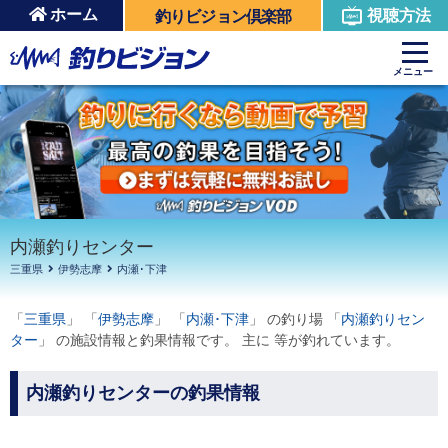
ホーム
視聴方法
釣りビジョン倶楽部
周辺の施設を見る
メニュー
内瀬釣りセンター
三重県
伊勢志摩
内瀬･下津
「
三重県
」 「
伊勢志摩
」 「
内瀬･下津
」 の釣り場 「
内瀬釣りセン
ター
」 の施設情報と釣果情報です。 主に 等が釣れています。
内瀬釣りセンターの釣果情報