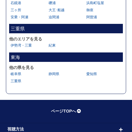
石鏡港
礫浦
浜島町塩屋
三ヶ所
大王･船越
御座
安乗・阿瀬
迫間浦
阿曽浦
三重県
他のエリアを見る
伊勢湾・三重
紀東
東海
他の県を見る
岐阜県
静岡県
愛知県
三重県
ページTOPへ
視聴方法