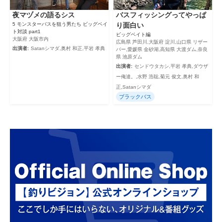
夜マヅメの語るシス
バスフィッシングってやっぱ
5 モンスターバスを狙う男たち ビッグベイ
り面白い
ト対談 part1
ビッグベイト編
大阪府 大阪市内
広島県 芦田川,大阪府 淀川,山口県 リザー
出演者:
Satanシマダ,奥村 和正,平岩 孝典
バー,愛媛県 金砂湖,高知県 大渡ダム,奈良
県 池原ダム
出演者:
センドウタカシ,平岩 孝典,ダウザ
ー俺達。,水野 浩聡,菊元 俊文,奥村 和
正,Satanシマダ
ブラックバス