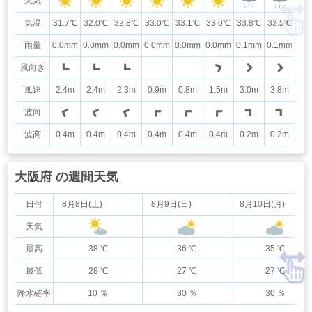
天気
気温
31.7℃
32.0℃
32.8℃
33.0℃
33.1℃
33.0℃
33.8℃
33.5℃
32
雨量
0.0mm
0.0mm
0.0mm
0.0mm
0.0mm
0.0mm
0.1mm
0.1mm
0.
風向き
風速
2.4m
2.4m
2.3m
0.9m
0.8m
1.5m
3.0m
3.8m
2.
波向
波高
0.4m
0.4m
0.4m
0.4m
0.4m
0.4m
0.2m
0.2m
0.
大阪府 の週間天気
日付
8月8日(土)
8月9日(日)
8月10日(月)
天気
最高
38 ℃
36 ℃
35 ℃
最低
28 ℃
27 ℃
27 ℃
降水確率
10 ％
30 ％
30 ％