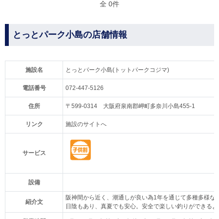
全 0件
とっとパーク小島の店舗情報
施設名
とっとパーク小島(トットパークコジマ)
電話番号
072-447-5126
住所
〒599-0314 大阪府泉南郡岬町多奈川小島455-1
リンク
施設のサイトへ
サービス
設備
阪神間から近く、潮通しが良い為1年を通じて多種多様な
紹介文
日陰もあり、真夏でも安心。安全で楽しい釣りができるよ