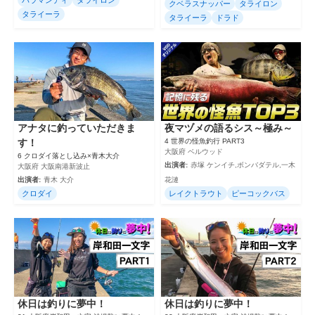
クベラスナッパー
タライロン
タライーラ
タライーラ
ドラド
アナタに釣っていただきま
夜マヅメの語るシス～極み～
す！
4 世界の怪魚釣行 PART3
大阪府 ベルウッド
6 クロダイ落とし込み×青木大介
出演者:
赤塚 ケンイチ,ボンバダテル,一木
大阪府 大阪南港新波止
出演者:
青木 大介
花漣
クロダイ
レイクトラウト
ピーコックバス
休日は釣りに夢中！
休日は釣りに夢中！