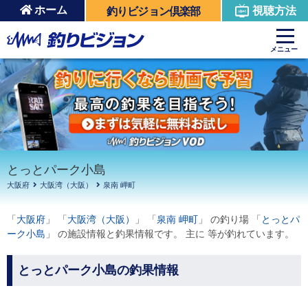
ホーム
視聴方法
釣りビジョン倶楽部
周辺の施設を見る
メニュー
とっとパーク小島
大阪府
大阪湾（大阪）
泉南 岬町
「
大阪府
」 「
大阪湾（大阪）
」 「
泉南 岬町
」 の釣り場 「
とっとパ
ーク小島
」 の施設情報と釣果情報です。 主に 等が釣れています。
とっとパーク小島の釣果情報