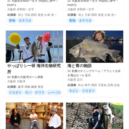
31 大阪府岸和田一文字 沖堤防に夢中！
32 大阪府岸和田一文字 沖堤防に夢中！
PART1
PART2
大阪府 岸和田一文字
大阪府 岸和田一文字
出演者:
渕上 万莉,西田 直恵,久保 浩一
出演者:
渕上 万莉,西田 直恵,久保 浩一
青物
タチウオ
青物
タチウオ
やっぱりシー研 海洋生物研究
海と青の物語
所
22 初夏のチニングゲーム！アウェイを吹
き飛ばせ！in 淀川
32 初夏の大阪湾ボート調査
大阪府 淀川
大阪府 大阪湾
出演者:
外山 将平,岡田 万里奈,吉岡 諒也
出演者:
藤澤 周郷,國廣 勇吾
キビレ
クロダイ
クロダイ
サバ
サワラ
シーバス