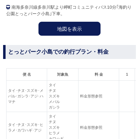
南海多奈川線多奈川駅より岬町コミュニティバス10分｢海釣り
公園とっとパーク小島｣下車。
地図を表示
とっとパーク小島での釣行プラン・料金
便 名
対象魚
料 金
1
タイ
タイ･チヌ･スズキ･メ
チヌ
バル･ガシラ･アジ･ハ
スズキ
料金形態参照
マチ
メバル
ガシラ
タイ
チヌ
タイ･チヌ･スズキ･ヒ
スズキ
料金形態参照
ラメ･カワハギ･アジ
ヒラメ
カワハギ