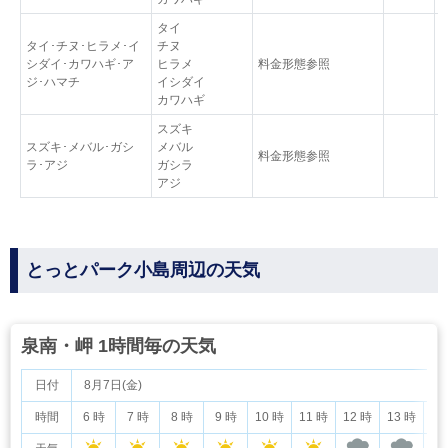
タイ
タイ･チヌ･ヒラメ･イ
チヌ
シダイ･カワハギ･ア
ヒラメ
料金形態参照
ジ･ハマチ
イシダイ
カワハギ
スズキ
スズキ･メバル･ガシ
メバル
料金形態参照
ラ･アジ
ガシラ
アジ
とっとパーク小島周辺の天気
泉南・岬 1時間毎の天気
日付
8月7日(金)
時間
6 時
7 時
8 時
9 時
10 時
11 時
12 時
13 時
14