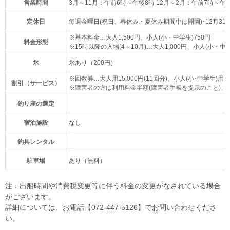
営業時間
3月～11月：午前6時～午後8時 12月～2月：午前7時～午
定休日
毎週金曜日(祝日、春休み・夏休み期間中は開園)･12月31
※基本料金…大人1,500円、小人(小・中学生)750円
料金形態
※15時以降の入場(4～10月)…大人1,000円、小人(小・中学
氷
氷あり（200円）
※回数券…大人用15,000円(11回分)、小人(小･中学生)用7,5
割引（サービス）
※障害者の方は利用料金半額(障害者手帳を提示のこと)
釣り座の選定
宿泊施設
なし
釣具レンタル
駐車場
あり（無料）
注：出船時間や消費税変更等に伴う料金の変更がなされている場合
がございます。
詳細については、お電話【072-447-5126】でお問い合わせくださ
い。