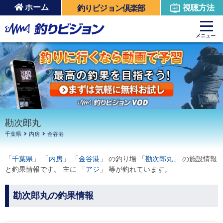
ホーム
視聴方法
釣りビジョン倶楽部
周辺の施設を見る
メニュー
勘次郎丸
千葉県
内房
金谷港
「
千葉県
」 「
内房
」 「
金谷港
」 の釣り場 「
勘次郎丸
」 の施設情報
と釣果情報です。 主に 「
アジ
」 等が釣れています。
勘次郎丸の釣果情報