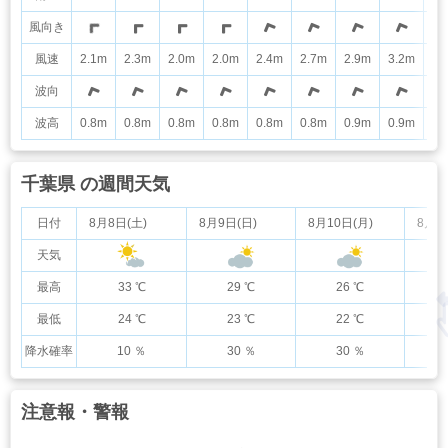
風向き
風速
2.1m
2.3m
2.0m
2.0m
2.4m
2.7m
2.9m
3.2m
3.
波向
波高
0.8m
0.8m
0.8m
0.8m
0.8m
0.8m
0.9m
0.9m
0.
千葉県 の週間天気
日付
8月8日(土)
8月9日(日)
8月10日(月)
8月1
天気
最高
33 ℃
29 ℃
26 ℃
最低
24 ℃
23 ℃
22 ℃
降水確率
10 ％
30 ％
30 ％
注意報・警報