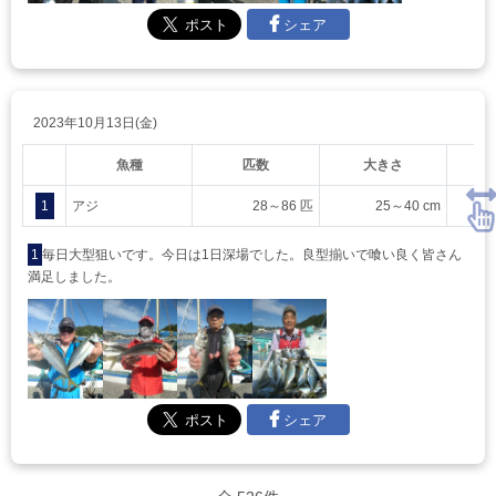
シェア
2023年10月13日(金)
魚種
匹数
大きさ
1
アジ
28～86 匹
25～40 cm
1
毎日大型狙いです。今日は1日深場でした。良型揃いで喰い良く皆さん
満足しました。
シェア