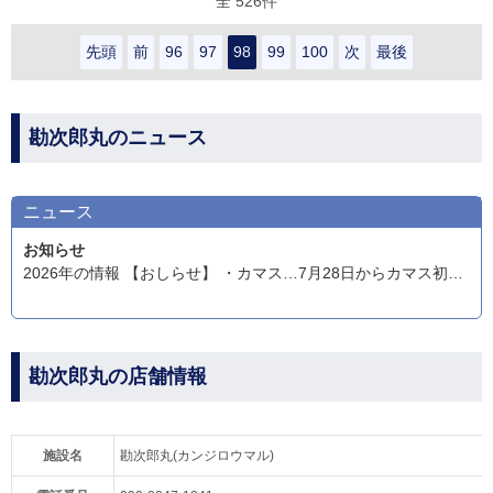
全 526件
先頭
前
96
97
98
99
100
次
最後
勘次郎丸のニュース
ニュース
お知らせ
2026年の情報 【おしらせ】 ・カマス…7月28日からカマス初めました!出船時間5時になります。4時集合、受付けしてください。お待ちしてます。 ・深場に行きます。電動リールをお願いします。電動がある方は持ってきてください。
勘次郎丸の店舗情報
施設名
勘次郎丸(カンジロウマル)