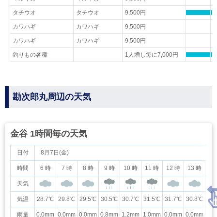
タチウオ
タチウオ
9,500円
カワハギ
カワハギ
9,500円
カワハギ
カワハギ
9,500円
釣りもの各種
1人増し毎に7,000円
勘次郎丸周辺の天気
金谷 1時間毎の天気
日付
8月7日(金)
時間
6 時
7 時
8 時
9 時
10 時
11 時
12 時
13 時
14
天気
気温
28.7℃
29.8℃
29.5℃
30.5℃
30.7℃
31.5℃
31.7℃
30.8℃
30
雨量
0.0mm
0.0mm
0.0mm
0.8mm
1.2mm
1.0mm
0.0mm
0.0mm
0.