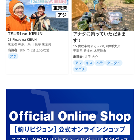
TSURI na KIBUN
アナタに釣っていただきま
23 Finale na KIBUN
す！
東京都 神奈川県 千葉県 東京湾
15 房総半島オカッパリ×井手大介
出演者:
利水 つばさ,はるな愛
千葉県 勝浦市,木更津市
アジ
出演者:
井手 大介
アジ
キス
ベラ
クロダイ
マゴチ