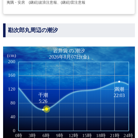
夷隅・安房 (継続)波浪注意報、(継続)雷注意報
勘次郎丸周辺の潮汐