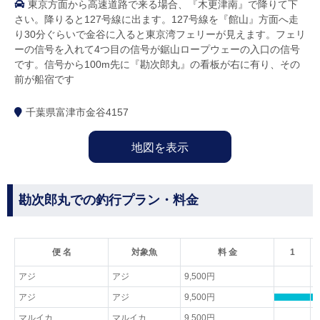
東京方面から高速道路で来る場合、『木更津南』で降りて下
さい。降りると127号線に出ます。127号線を『館山』方面へ走
り30分ぐらいで金谷に入ると東京湾フェリーが見えます。フェリ
ーの信号を入れて4つ目の信号が鋸山ロープウェーの入口の信号
です。信号から100m先に『勘次郎丸』の看板が右に有り、その
前が船宿です
千葉県富津市金谷4157
地図を表示
勘次郎丸での釣行プラン・料金
便 名
対象魚
料 金
1
アジ
アジ
9,500円
アジ
アジ
9,500円
マルイカ
マルイカ
9,500円