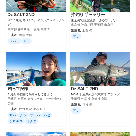
Dz SALT 2ND
沖釣りギャラリー
NO.7 東京湾バチコンアジング＆メバリン
東京湾で話題沸騰！攻めのLTアジ
グ
東京都 神奈川県 千葉県 東京湾
東京都 神奈川県 千葉県 東京湾
出演者:
工藤 俊
出演者:
橋詰 大輔
アジ
メバル
アジ
釣って関東！
Dz SALT 2ND
2 海釣り公園で釣りをしてみよう
NO.4 千葉県外房＆東京湾 アジング
千葉県 市原市 オリジナルメーカー海づり
千葉県 外房,東京都 東京湾
公園
出演者:
渡邉 長士
出演者:
竹内 夏紀,渡邉 長士
アジ
サバ
アジ
サッパ
ハゼ
シロギス
イナダ