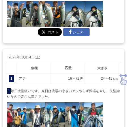
シェア
2023年10月14日(土)
魚種
匹数
大きさ
1
アジ
16～72 匹
24～41 cm
1
毎日大型狙いです。今日は浅場の小さいアジやらず深場をやり、良型揃
いなので皆さん満足でした。