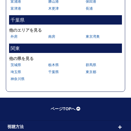
富浦港
勝山港
保田港
富津港
木更津
長浦
千葉県
他のエリアを見る
外房
南房
東京湾奥
関東
他の県を見る
茨城県
栃木県
群馬県
埼玉県
千葉県
東京都
神奈川県
ページTOPへ
視聴方法