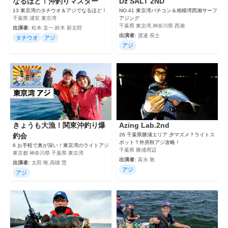
なるほど！沖釣りマスター
Dz SALT 2ND
13 東京湾のタチウオ＆アジでなるほど！
NO.41 東京湾バチコン＆相模湾西湘サーフ
千葉県 浦安 東京湾
アジング
千葉県 東京湾,神奈川県 西湘
出演者:
松本 圭一,鈴木 新太郎
出演者:
渡邉 長士
タチウオ
アジ
アジ
きょうも大漁！関東沖釣り爆
Azing Lab.2nd
釣会
26 千葉県勝浦エリア 夕マズメ？ライトス
ポット？外房秋アジ攻略！
6 お手軽で奥が深い！東京湾のライトアジ
千葉県 勝浦周辺
東京都 神奈川県 千葉県 東京湾
出演者:
富永 敦
出演者:
太田 唯,高槻 慧
アジ
アジ