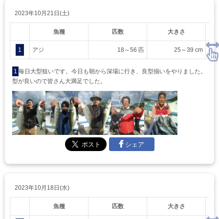
2023年10月21日(土)
魚種
匹数
大きさ
1
アジ
18～56 匹
25～39 cm
1
毎日大型狙いです。今日も朝から深場に行き、良型揃いをやりました。
型が良いので皆さん大満足でした。
シェア
2023年10月18日(水)
魚種
匹数
大きさ