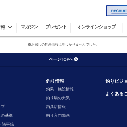
マガジン
プレゼント
オンラインショップ
情報
※お探しの釣果情報は見つかりませんでした。
ページTOPへ
釣り情報
釣りビジョ
釣果・施設情報
よくある
釣り場の天気
ップ
釣具店情報
集の基準
釣り入門動画
 議事録