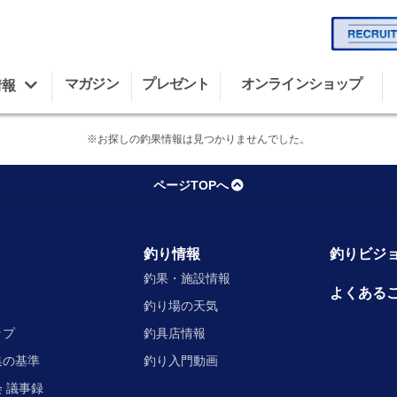
マガジン
プレゼント
オンラインショップ
情報
※お探しの釣果情報は見つかりませんでした。
ページTOPへ
釣り情報
釣りビジョ
釣果・施設情報
よくある
釣り場の天気
ップ
釣具店情報
集の基準
釣り入門動画
 議事録