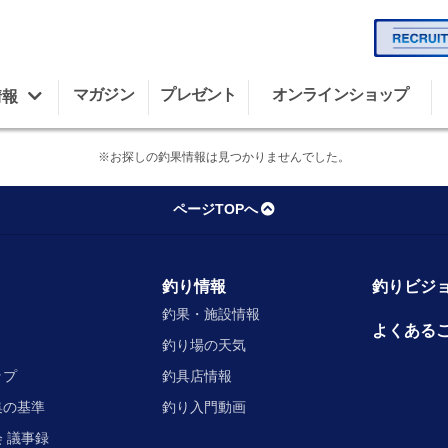
マガジン
プレゼント
オンラインショップ
情報
※お探しの釣果情報は見つかりませんでした。
ページTOPへ
釣り情報
釣りビジョ
釣果・施設情報
よくある
釣り場の天気
ップ
釣具店情報
集の基準
釣り入門動画
 議事録