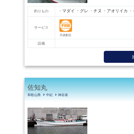
マダイ
グレ
チヌ
アオリイカ
釣りもの
サービス
設備
佐知丸
和歌山県
中紀
神谷港