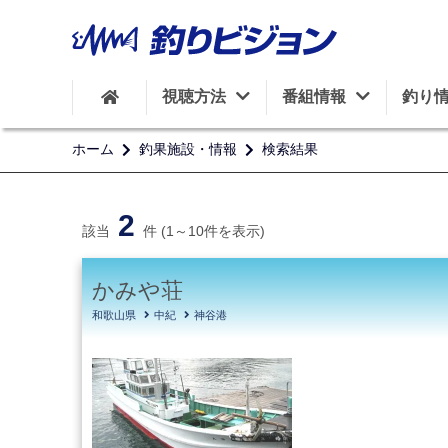
視聴方法
番組情報
釣り
ホーム
釣果施設・情報
検索結果
2
該当
件 (1～10件を表示)
かみや荘
和歌山県
中紀
神谷港