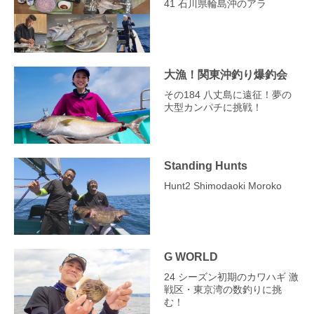
41 石川県輪島沖のアラ
大漁！関東沖釣り爆釣会
その184 八丈島に遠征！夢の
大型カンパチに挑戦！
Standing Hunts
Hunt2 Shimodaoki Moroko
G WORLD
24 シーズン初期のカワハギ 激
戦区・東京湾の数釣りに挑
む！