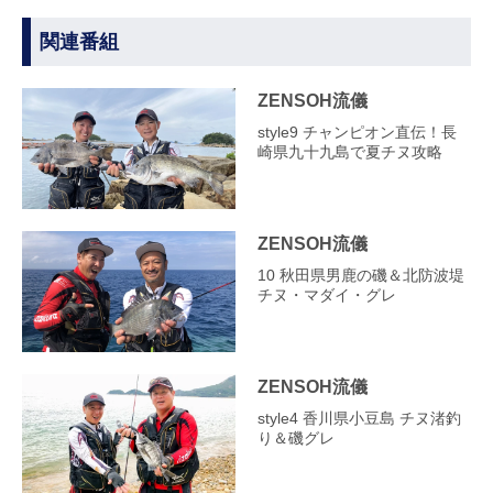
関連番組
ZENSOH流儀
style9 チャンピオン直伝！長
崎県九十九島で夏チヌ攻略
ZENSOH流儀
10 秋田県男鹿の磯＆北防波堤
チヌ・マダイ・グレ
ZENSOH流儀
style4 香川県小豆島 チヌ渚釣
り＆磯グレ