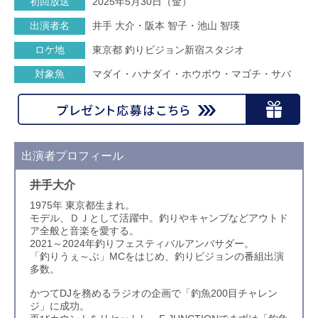
初回放送
2025年5月30日（金）
出演者名
井手 大介・阪本 智子・池山 智瑛
ロケ地
東京都 釣りビジョン新宿スタジオ
対象魚
マダイ・ハナダイ・ホウボウ・マゴチ・サバ
出演者プロフィール
井手大介
1975年 東京都生まれ。
モデル、ＤＪとして活躍中。釣りやキャンプなどアウトド
ア全般と音楽を愛する。
2021～2024年釣りフェスティバルアンバサダー。
「釣りうぇ～ぶ」MCをはじめ、釣りビジョンの番組出演
多数。
かつてDJを務めるラジオの企画で「釣魚200目チャレン
ジ」に成功。