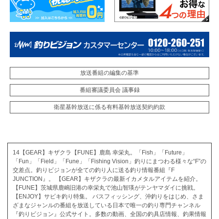
放送番組の編集の基準
番組審議委員会 議事録
衛星基幹放送に係る有料基幹放送契約約款
14【GEAR】キザクラ【FUNE】鹿島 幸栄丸。「Fish」「Future」
「Fun」「Field」「Fune」「Fishing Vision」釣りにまつわる様々な“F”の
交差点。釣りビジョンが全ての釣り人に送る釣り情報番組『F
JUNCTION』。 【GEAR】キザクラの最新イカメタルアイテムを紹介。
【FUNE】茨城県鹿嶋旧港の幸栄丸で池山智瑛がテンヤマダイに挑戦。
【ENJOY】サビキ釣り特集。 バスフィッシング、沖釣りをはじめ、さま
ざまなジャンルの番組を放送している日本で唯一の釣り専門チャンネル
『釣りビジョン』公式サイト。多数の動画、全国の釣具店情報、釣果情報