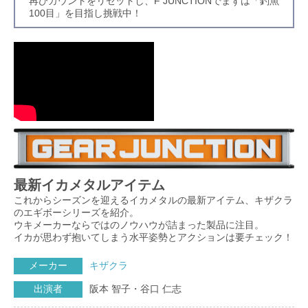
再びカウントをリセットし、F JUNCTIONでまずは「釣魚
100目」を目指し挑戦中！
最新イカメタルアイテム
これからシーズンを迎えるイカメタルの最新アイテム、キザクラ
のエギボーシリーズを紹介。
ウキメーカーならではのノウハウが詰まった製品に注目。
イカが思わず抱いてしまう水平姿勢とアクションは要チェック！
メーカー
キザクラ
出演者
阪本 智子・谷口 仁志