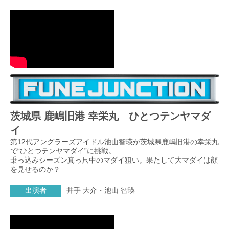
茨城県 鹿嶋旧港 幸栄丸 ひとつテンヤマダ
イ
第12代アングラーズアイドル池山智瑛が茨城県鹿嶋旧港の幸栄丸
で“ひとつテンヤマダイ”に挑戦。
乗っ込みシーズン真っ只中のマダイ狙い。果たして大マダイは顔
を見せるのか？
出演者
井手 大介・池山 智瑛