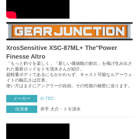
XrosSensitive XSC-87ML+ The"Power
Finesse Altro
「もっと釣りを楽しく」「新しい価値観の創出」を掲げ生み出さ
れた最新ロッドをトモ清水さんが紹介。
超軽量ボディであるにもかかわらず、キャスト可能なルアーウェ
イトの幅広さは圧巻。
使い方はまさにアングラーの自由。その性能の秘密に迫ります。
メーカー
G-TEC
出演者
井手 大介・トモ清水