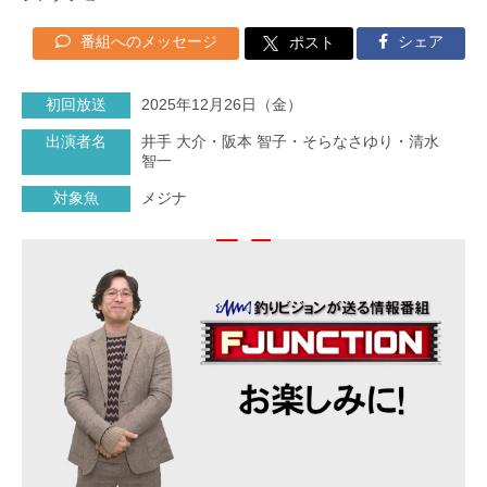
番組へのメッセージ
シェア
ポスト
初回放送
2025年12月26日（金）
出演者名
井手 大介・阪本 智子・そらなさゆり・清水
智一
対象魚
メジナ