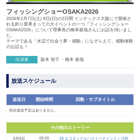
フィッシングショーOSAKA2026
2026年2月7日(土) 8日(日)の2日間 インテックス大阪にて開催さ
れる釣り業界きっての大イベントの一つ『フィッシングショー
OSAKA2026』について理事長の橋本俊哉さんにお話を伺いまし
た。
テーマである「水辺で出会う夢・感動」になぞらえて、感動体験
のお話も！
出演者
阪本 智子 ・橋本 俊哉
放送スケジュール
放送日
開始時間
回数・サブタイトル
現在放送予定はありません。
その他のストーリー
06:00
8月9日
28 エコタックルバストーナメント／川村