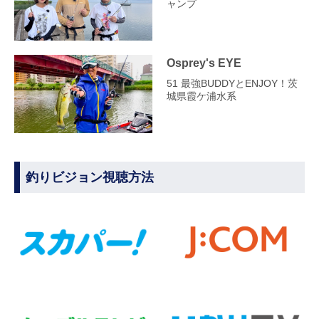
ャンプ
Osprey's EYE
51 最強BUDDYとENJOY！茨
城県霞ケ浦水系
釣りビジョン視聴方法