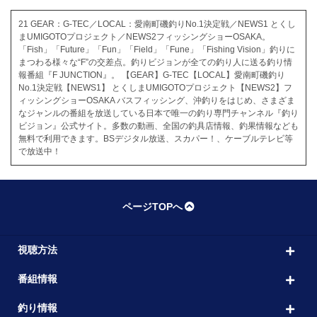
21 GEAR：G-TEC／LOCAL：愛南町磯釣りNo.1決定戦／NEWS1 とくし
まUMIGOTOプロジェクト／NEWS2フィッシングショーOSAKA。
「Fish」「Future」「Fun」「Field」「Fune」「Fishing Vision」釣りに
まつわる様々な“F”の交差点。釣りビジョンが全ての釣り人に送る釣り情
報番組『F JUNCTION』。 【GEAR】G-TEC【LOCAL】愛南町磯釣り
No.1決定戦【NEWS1】 とくしまUMIGOTOプロジェクト【NEWS2】フ
ィッシングショーOSAKA バスフィッシング、沖釣りをはじめ、さまざま
なジャンルの番組を放送している日本で唯一の釣り専門チャンネル『釣り
ビジョン』公式サイト。多数の動画、全国の釣具店情報、釣果情報なども
無料で利用できます。BSデジタル放送、スカパー！、ケーブルテレビ等
で放送中！
ページTOPへ
視聴方法
番組情報
釣り情報