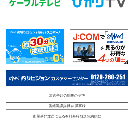
放送番組の編集の基準
番組審議委員会 議事録
衛星基幹放送に係る有料基幹放送契約約款