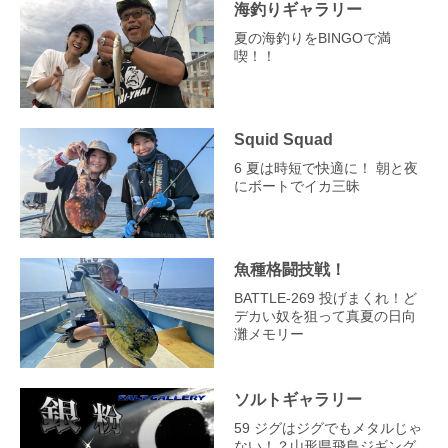
海釣りギャラリー
夏の海釣りをBINGOで満
喫！！
Squid Squad
6 夏は時短で快適に！ 朝と夜
にボートでイカ三昧
魚種格闘技戦！
BATTLE-269 投げまくれ！ど
デカい奴を狙って真夏の日向
灘メモリー
ソルトギャラリー
59 ジグはジグでもメタルじゃ
ない！？山形県飛島ジギング