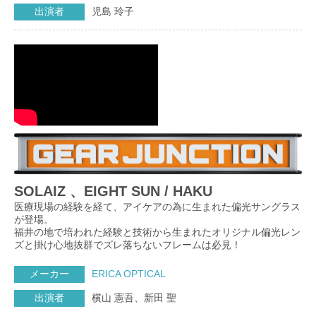
出演者
児島 玲子
SOLAIZ 、EIGHT SUN / HAKU
医療現場の経験を経て、アイケアの為に生まれた偏光サングラス
が登場。
福井の地で培われた経験と技術から生まれたオリジナル偏光レン
ズと掛け心地抜群でズレ落ちないフレームは必見！
メーカー
ERICA OPTICAL
出演者
横山 憲吾、新田 聖