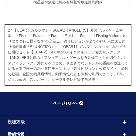
衛星基幹放送に係る有料基幹放送契約約款
27 【GEAR】ガルフマン・SOLAIZ【ANGLERS】夏のソルトゲーム特
集。「Fish」「Future」「Fun」「Field」「Fune」「Fishing Vision」釣
りにまつわる様々な“F”の交差点。釣りビジョンが全ての釣り人に送る釣
り情報番組『F JUNCTION』。 【GEAR1】ガルフマンのぶっこみサビキ
仕掛けセット【GEAR2】SOLAIZのアイ＆スキンケア偏光サングラス
【ANGLERS】夏のオフショアソルトゲームを石井修二さんが紹介！ バ
スフィッシング、沖釣りをはじめ、さまざまなジャンルの番組を放送して
いる日本で唯一の釣り専門チャンネル『釣りビジョン』公式サイト。多数
の動画、全国の釣具店情報、釣果情報なども無料で利用できます。BSデ
ジタル放送、スカパー！、ケーブルテレビ等で放送中！
ページTOPへ
視聴方法
番組情報