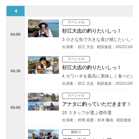
スペシャル
杉江大志の釣りたいしっ！
04:00
3 小さな魚で大きな喜び感じたいしっ
出演者： 杉江 大志
初回放送：2022/11/06
スペシャル
杉江大志の釣りたいしっ！
04:30
4 カワハギを最高に美味しく食べたい
出演者： 杉江 大志
初回放送：2022/12/04
スペシャル
アナタに釣っていただきます！
05:00
20 スタッフが選ぶ傑作選
出演者： 村岡 昌憲・折本 隆由
初回放送：202
船釣り