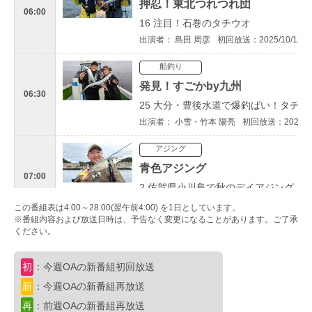
押忍！東北つれつれ団
06:00
16 注目！石巻のタチウオ
出演者： 島田 周彦
初回放送：2025/10/13
船釣り
発見！すごかby九州
06:30
25 大分・豊後水道で爆釣ばい！タチウ
出演者： 小雪・竹本 陽亮
初回放送：2024/11
アジング
青色アジング
07:00
2 佐賀県小川島で秋のデイアジング！
出演者： 本岡 利將
初回放送：2023/11/10
この番組表は4:00～28:00(翌午前4:00) を1日としています。
※番組内容および放送日時は、予告なく変更になることがあります。ご了承
ください。
トラウト
もが釣
08:00
初
：今週OAの新番組初回放送
2 千葉県金谷の貸切釣場でルアー釣り
新
：今週OAの新番組再放送
出演者： 最上 もが
初回放送：2025/10/26
再
：前週OAの新番組再放送