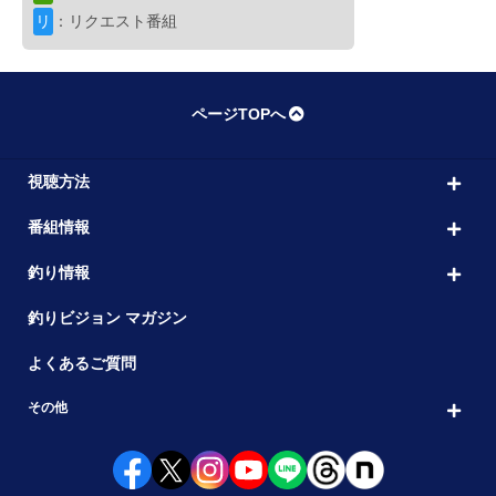
ブレイクタイム
リ
：リクエスト番組
09:00
船釣り
ページTOPへ
こちら東海です。DX
09:30
17 これがこち東伝統芸だ！浜名湖の
出演者： 人見 音
初回放送：2023/12/18
視聴方法
スペシャル
番組情報
オトコの釣りメシ
10:00
釣り情報
31 神奈川県大磯沖のイナダ
出演者： 上田 勝彦
初回放送：2025/10/18
釣りビジョン マガジン
堤防・筏・投
よくあるご質問
海釣りギャラリー
11:00
その他
目指せ！初秋の淡路島で爆釣ファミリ
出演者： 井阪 祐子
初回放送：2025/10/18
船釣り