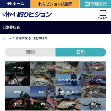
ホーム
視聴方法
釣りビジョン倶楽部
メニュー
日別番組表
ホーム
番組情報
日別番組表
週間
日別
スペシャル
バス
シーバス
エギング
アジング
ショアソルト
オフショアソルト
ソルトルアー
磯釣り
船釣り
堤防・筏・投げ
トラウトルアー
フライ
アユ
ヘラブナ
淡水