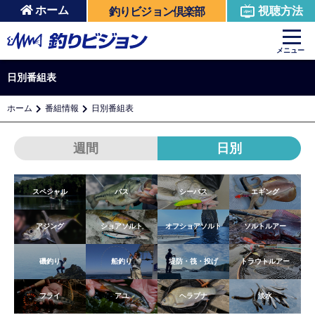
ホーム
視聴方法
釣りビジョン倶楽部
メニュー
日別番組表
ホーム
番組情報
日別番組表
週間
日別
スペシャル
バス
シーバス
エギング
アジング
ショアソルト
オフショアソルト
ソルトルアー
磯釣り
船釣り
堤防・筏・投げ
トラウトルアー
フライ
アユ
ヘラブナ
淡水