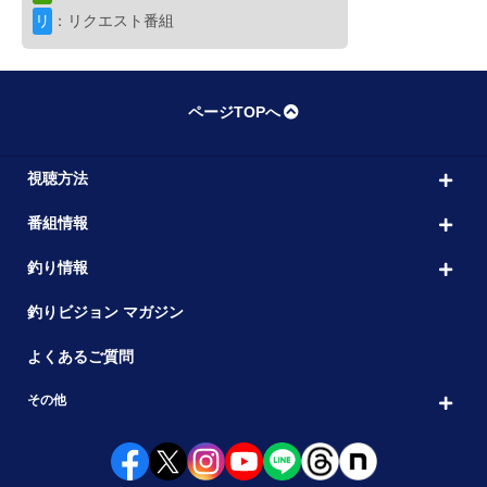
10:00
久里浜沖 秋のカワハギ釣り
リ
：リクエスト番組
出演者： 杉田 千紘・竹内 夏紀
初回放送：202
ブレイクタイム
11:00
ページTOPへ
ショア
再
視聴方法
海 de ベイトタックル
11:30
番組情報
3 沼津のライトショアジギング
出演者： 西村 均
初回放送：2025/10/30
釣り情報
ヘラブナ
釣りビジョン マガジン
ヘラブナギャラリー
12:30
よくあるご質問
秋の茨城県筑波湖を橋本幸一が釣る
出演者： 橋本 幸一
初回放送：2019/11/16
その他
ブレイクタイム
13:30