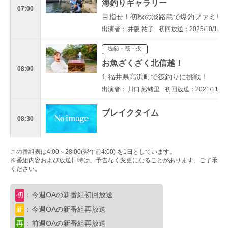
海釣りギャラリー
07:00
目指せ！初秋の淡路島で爆釣ファミリ
出演者： 井阪 祐子
初回放送：2025/10/18
堤防・筏・投
お魚ざくざく北信越！
08:00
1 福井県高浜町で筏釣りに挑戦！
出演者： 川口 紗緒里
初回放送：2021/11/15
ブレイクタイム
08:30
ショア
この番組表は4:00～28:00(翌午前4:00) を1日としています。
※番組内容および放送日時は、予告なく変更になることがあります。ご了承
メタルバスター
09:00
ください。
ROUND43 高知県沖の島の回遊魚
出演者： 沼田 純一
初回放送：2025/10/22
初
：今週OAの新番組初回放送
船釣り
新
：今週OAの新番組再放送
沖釣りギャラリー
再
：前週OAの新番組再放送