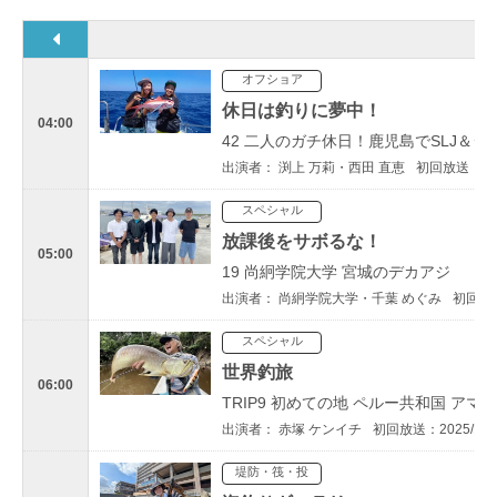
オフショア
休日は釣りに夢中！
04:00
42 二人のガチ休日！鹿児島でSLJ＆
出演者： 渕上 万莉・西田 直恵
初回放送：202
スペシャル
放課後をサボるな！
05:00
19 尚絅学院大学 宮城のデカアジ
出演者： 尚絅学院大学・千葉 めぐみ
初回放送
スペシャル
世界釣旅
06:00
TRIP9 初めての地 ペルー共和国 ア
出演者： 赤塚 ケンイチ
初回放送：2025/10/
堤防・筏・投