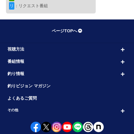
Go Deep.
10:00
リ
：リクエスト番組
1 広島県 三川ダム＆八田原ダム／4月
出演者： 鹿内 慧斗
初回放送：2026/05/05
バス
ページTOPへ
バーニング帝国
11:00
第七十三作戦 激荒れの房総リザーバ
視聴方法
出演者： 清水 盛三
初回放送：2026/05/01
番組情報
磯
新
磯を駆ける
釣り情報
11:30
第百十一章 隠岐 西ノ島の旅
釣りビジョン マガジン
出演者： 平和 卓也
初回放送：2026/05/11
よくあるご質問
ブレイクタイム
12:30
その他
スペシャル
熱釣プロ野球
13:00