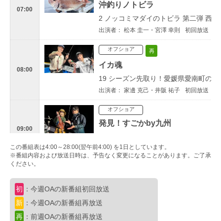
沖釣りノトビラ
07:00
2 ノッコミマダイのトビラ 第二弾 西
出演者： 松本 圭一・宮澤 幸則
初回放送：202
オフショア
再
イカ魂
08:00
19 シーズン先取り！愛媛県愛南町の
出演者： 家邊 克己・井阪 祐子
初回放送：202
オフショア
発見！すごかby九州
09:00
8 福岡県玄界灘 絶叫！オモリグゲーム
この番組表は4:00～28:00(翌午前4:00) を1日としています。
出演者： 小雪・山田 悠
初回放送：2022/06/
※番組内容および放送日時は、予告なく変更になることがあります。ご了承
ください。
ブレイクタイム
09:30
初
：今週OAの新番組初回放送
新
：今週OAの新番組再放送
バス
再
再
：前週OAの新番組再放送