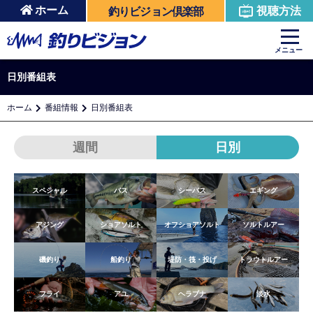
ホーム
視聴方法
釣りビジョン倶楽部
メニュー
日別番組表
ホーム
番組情報
日別番組表
週間
日別
スペシャル
バス
シーバス
エギング
アジング
ショアソルト
オフショアソルト
ソルトルアー
磯釣り
船釣り
堤防・筏・投げ
トラウトルアー
フライ
アユ
ヘラブナ
淡水