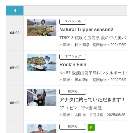
スペシャル
Natural Tripper season2
04:00
TRIP13 桜咲く広島県 嵐の中の美バ
出演者： 村上 晴彦
初回放送：2024/05/16
オフショア
Rock'n Fish
05:00
No.87 愛媛由良半島レンタルボートゲ
出演者： 折本 隆由
初回放送：2022/06/15
船釣り
アナタに釣っていただきます！
06:00
27 エビマゴチ×吉岡 進
出演者： 吉岡 進
初回放送：2025/06/28
船釣り
再