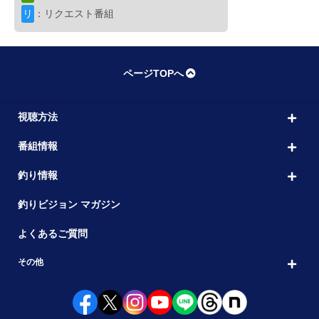
10:00
リ
：リクエスト番組
パニック54 和歌山県紀ノ川 春の食い
出演者： 吉田 撃
初回放送：2023/06/06
アユ
ページTOPへ
こちら東海です。DX
11:00
21 2年目の鮎釣りバージョン1.103.010
出演者： 人見 音・鈴木 祐也
初回放送：2024/
視聴方法
番組情報
ブレイクタイム
11:30
釣り情報
オフショア
釣りビジョン マガジン
上々SALT
12:00
よくあるご質問
2 釣果も凪も神頼み！？境港のケンサ
出演者： あゆちぃ・津井 敏之
初回放送：2024
その他
オフショア
魚種格闘技戦！
13:00