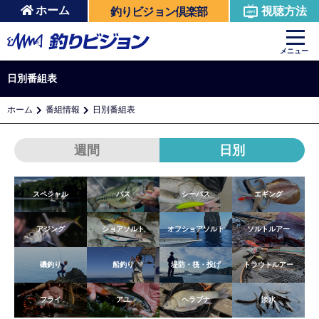
ホーム
視聴方法
釣りビジョン倶楽部
メニュー
日別番組表
ホーム
番組情報
日別番組表
週間
日別
スペシャル
バス
シーバス
エギング
アジング
ショアソルト
オフショアソルト
ソルトルアー
磯釣り
船釣り
堤防・筏・投げ
トラウトルアー
フライ
アユ
ヘラブナ
淡水