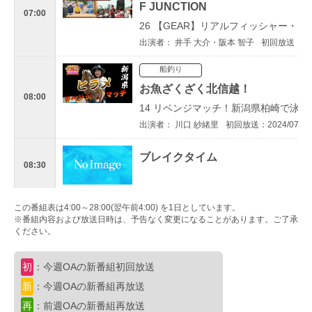
F JUNCTION
07:00
26 【GEAR】リアルフィッシャー・
出演者： 井手 大介・阪本 智子
初回放送：202
船釣り
お魚ざくざく北信越！
08:00
14 リベンジマッチ！新潟県柏崎で泳
出演者： 川口 紗緒里
初回放送：2024/07/22
ブレイクタイム
08:30
アユ
この番組表は4:00～28:00(翌午前4:00) を1日としています。
※番組内容および放送日時は、予告なく変更になることがあります。ご了承
鮎2024
ください。
09:00
Yuji Style 復活 奈良天川 解禁初
出演者： 高橋 祐次
初回放送：2024/06/24
初
：今週OAの新番組初回放送
新
：今週OAの新番組再放送
バス
再
：前週OAの新番組再放送
ランガンパニック