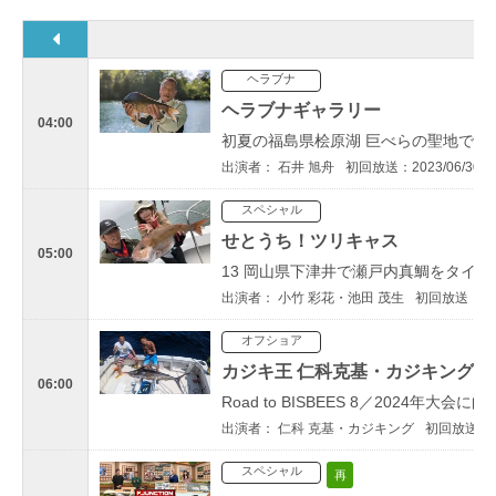
ヘラブナ
ヘラブナギャラリー
04:00
初夏の福島県桧原湖 巨べらの聖地での
出演者： 石井 旭舟
初回放送：2023/06/30
スペシャル
せとうち！ツリキャス
05:00
13 岡山県下津井で瀬戸内真鯛をタイラ
出演者： 小竹 彩花・池田 茂生
初回放送：202
オフショア
カジキ王 仁科克基・カジキングの
06:00
Road to BISBEES 8／2024年大会に
出演者： 仁科 克基・カジキング
初回放送：20
スペシャル
再