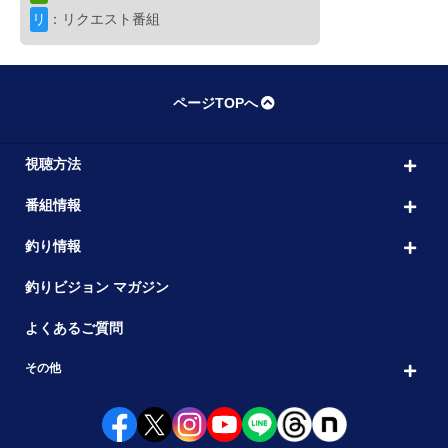
10:00
38 神奈川県鴨居沖のカサゴ
リ
：リクエスト番組
出演者： 上田 勝彦
初回放送：2026/05/23
シーバス
ページTOPへ
RAD SALT
11:00
25 福岡・筑後シーバスゲーム
出演者： 高橋 優介
初回放送：2026/05/23
視聴方法
船釣り
番組情報
Da-iCE 大野雄大 GO FISHING！
12:00
釣り情報
4 大好きなショウサイフグ釣りにGO！
出演者： 大野 雄大・阪本 智子
初回放送：202
釣りビジョン マガジン
ブレイクタイム
よくあるご質問
13:00
その他
船釣り
こちら東海です。DX
13:30
13 The Battle for the Queen’s Title