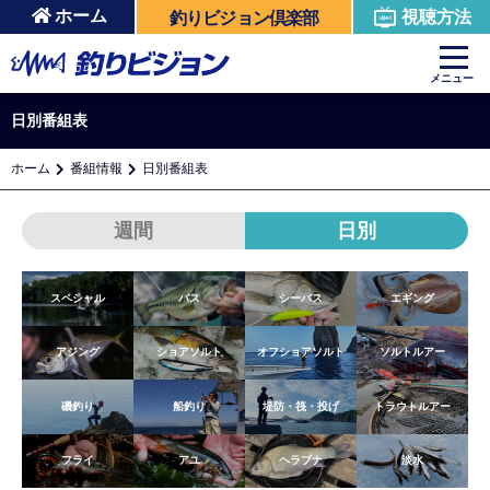
ホーム
視聴方法
釣りビジョン倶楽部
メニュー
日別番組表
ホーム
番組情報
日別番組表
週間
日別
スペシャル
バス
シーバス
エギング
アジング
ショアソルト
オフショアソルト
ソルトルアー
磯釣り
船釣り
堤防・筏・投げ
トラウトルアー
フライ
アユ
ヘラブナ
淡水