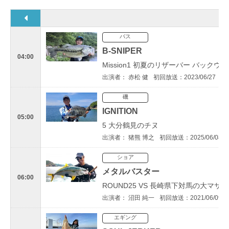
バス
B-SNIPER
04:00
Mission1 初夏のリザーバー バック
出演者： 赤松 健
初回放送：2023/06/27
磯
IGNITION
05:00
5 大分鶴見のチヌ
出演者： 猪熊 博之
初回放送：2025/06/08
ショア
メタルバスター
06:00
ROUND25 VS 長崎県下対馬の大マサ
出演者： 沼田 純一
初回放送：2021/06/09
エギング