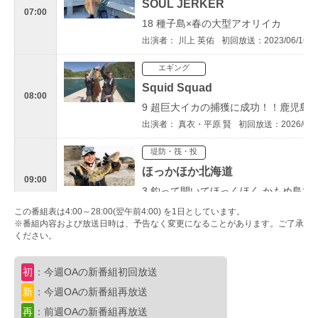
SOUL JERKER
07:00
18 種子島×春の大型アオリイカ
出演者： 川上 英佑
初回放送：2023/06/16
エギング
Squid Squad
08:00
9 超巨大イカの捕獲に成功！！鹿児島
出演者： 真衣・平原 賢
初回放送：2026/05/
堤防・筏・投
ほっかほか北海道
09:00
3 釣って開いてほっくほく かもめ島で
出演者： NORICO
初回放送：2022/07/04
この番組表は4:00～28:00(翌午前4:00) を1日としています。
※番組内容および放送日時は、予告なく変更になることがあります。ご了承
ください。
ブレイクタイム
09:30
初
：今週OAの新番組初回放送
スペシャル
新
：今週OAの新番組再放送
オトコの釣りメシ
再
：前週OAの新番組再放送