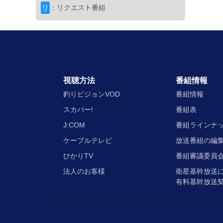
磯
リ
：リクエスト番組
ZENSOH流儀
10:00
18 長崎県五島列島の梅雨
出演者： 古川 恵一郎
初回放送：202
ブレイクタイム
11:00
視聴方法
番組情報
釣りビジョンVOD
番組情報
アジング
スカパー!
番組表
アジングへ行こう！
J:COM
番組ラインナ
11:30
46 初夏の宮城県 産卵期
ケーブルテレビ
放送番組の編
出演者： 家邊 克己・KANA
初回放送
ひかりTV
番組審議委員会
堤防・筏・投
法人のお客様
衛星基幹放送
チヌ道一直線
有料基幹放送
12:30
136 春 開幕！いざ、和
出演者： 山本 太郎
初回放送：2026/