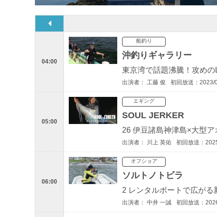
船釣り
沖釣りギャラリー
04:00
東京湾で話題沸騰！攻めの
出演者： 工藤 俊
初回放送：2023/0
エギング
SOUL JERKER
05:00
26 伊豆諸島神津島×大型
出演者： 川上 英佑
初回放送：2025/
オフショア
ソルトノトビラ
06:00
2 レンタルボートで広が
出演者： 中井 一誠
初回放送：2026/