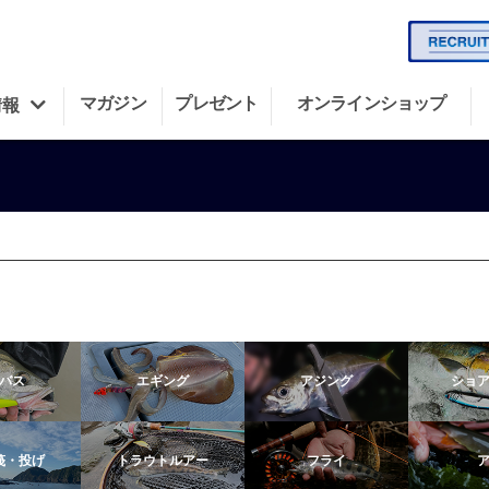
マガジン
プレゼント
オンラインショップ
情報
バス
エギング
アジング
ショ
筏・投げ
トラウトルアー
フライ