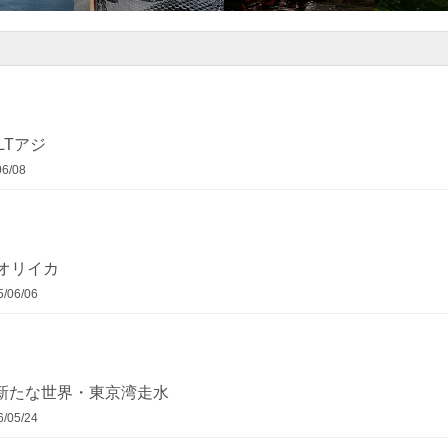
LTアジ
6/08
アオリイカ
06/06
る新たな世界・東京湾走水
05/24