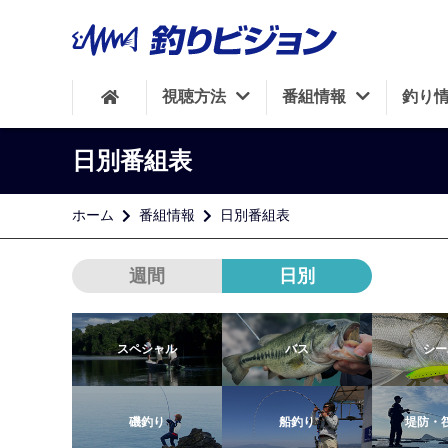
視聴方法
番組情報
釣り
日別番組表
ホーム
番組情報
日別番組表
週間
日別
スペシャル
バス
シー
磯釣り
船釣り
堤防・