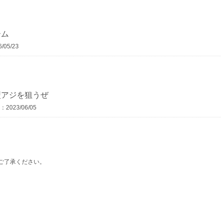
ーム
05/23
型アジを狙うぜ
2023/06/05
ご了承ください。
ーゲット全部釣っちゃうおじさんの宇久島釣行記
05/27