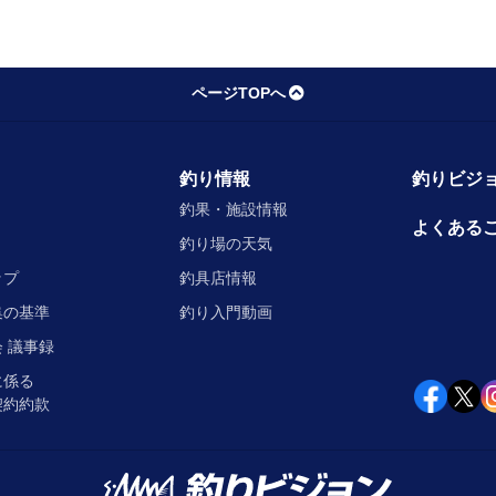
グレ攻略
ページTOPへ
5/07/07
釣り情報
釣りビジョ
釣果・施設情報
よくある
釣り場の天気
ップ
釣具店情報
の攻略法を紹介
集の基準
釣り入門動画
：2024/06/19
 議事録
に係る
契約約款
歌山県・戸津井のノッコミチヌに挑む
05/25