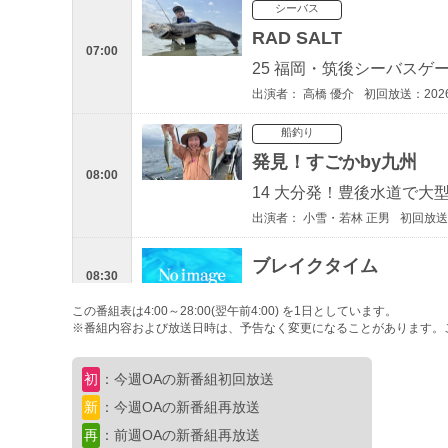
シーバス
RAD SALT
07:00
25 福岡・筑後シーバスゲ
出演者： 高橋 優介
初回放送：2026/
船釣り
発見！すごかby九州
08:00
14 大分発！豊後水道で大
出演者： 小雪・若林 正男
初回放送：
ブレイクタイム
08:30
この番組表は4:00～28:00(翌午前4:00) を1日としています。
※番組内容および放送日時は、予告なく変更になることがあります。
ショア
海釣り幕営
09:00
初
：今週OAの新番組初回放送
13 もう止まらない！タ
新
：今週OAの新番組再放送
出演者： 上宮 則幸
初回放送：2026/
再
：前週OAの新番組再放送