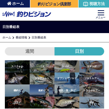
ホーム
視聴方法
釣りビジョン倶楽部
メニュー
日別番組表
ホーム
番組情報
日別番組表
週間
日別
スペシャル
バス
シーバス
エギング
アジング
ショアソルト
オフショアソルト
ソルトルアー
磯釣り
船釣り
堤防・筏・投げ
トラウトルアー
フライ
アユ
ヘラブナ
淡水