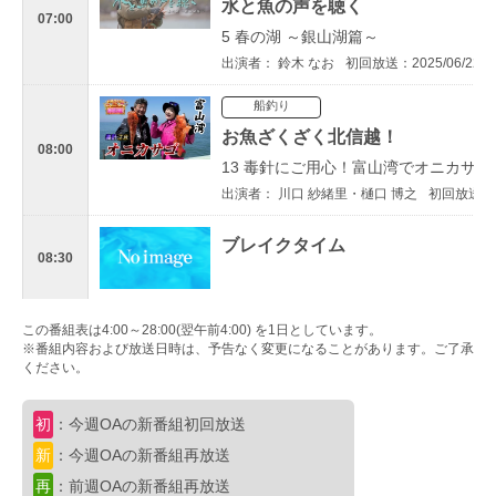
水と魚の声を聴く
07:00
5 春の湖 ～銀山湖篇～
出演者： 鈴木 なお
初回放送：2025/06/22
船釣り
お魚ざくざく北信越！
08:00
13 毒針にご用心！富山湾でオニカサゴ
出演者： 川口 紗緒里・樋口 博之
初回放送：20
ブレイクタイム
08:30
船釣り
この番組表は4:00～28:00(翌午前4:00) を1日としています。
※番組内容および放送日時は、予告なく変更になることがあります。ご了承
なるほど！沖釣りマスター
09:00
ください。
32 むつ湾のノッコミマダイでなるほど
出演者： 折本 隆由・鈴木 新太郎
初回放送：20
初
：今週OAの新番組初回放送
スペシャル
新
：今週OAの新番組再放送
オトコの釣りメシ
再
：前週OAの新番組再放送