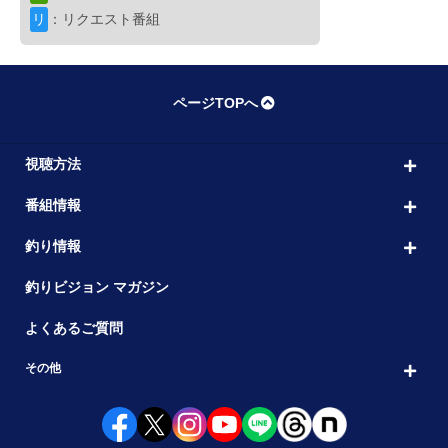
10:00
15 静岡県南伊豆のアカハタ
リ
：リクエスト番組
出演者： 上田 勝彦・吉岡 進
初回放送：2024/
ブレイクタイム
11:00
ページTOPへ
オフショア
視聴方法
U35 NEXTAGE
11:30
番組情報
15 マゴチハンター 伊勢隼人31歳
出演者： 伊勢 隼人
初回放送：2026/06/13
釣り情報
船釣り
釣りビジョン マガジン
沖釣りギャラリー
12:30
よくあるご質問
船キスの概念を変える令和の新釣法
出演者： 大西 了路
初回放送：2024/07/12
その他
ブレイクタイム
13:30