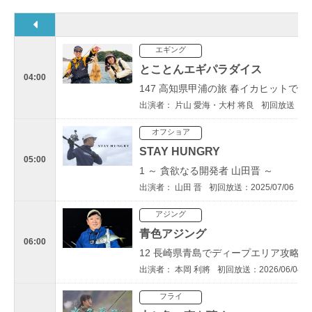
エギング
とことんエギパラダイス
04:00
147 高知県甲浦の旅 春イカヒットで
出演者： 片山 愛海・大村 将良
初回放送：202
オフショア
STAY HUNGRY
05:00
1 ～ 貪欲なる開発者 山田晋 ～
出演者： 山田 晋
初回放送：2025/07/06
アジング
青色アジング
06:00
12 長崎県青島でディープエリア攻略！
出演者： 本岡 利將
初回放送：2026/06/04
フライ