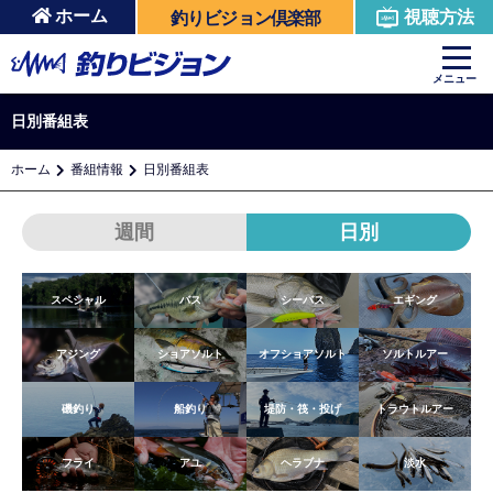
ホーム
視聴方法
釣りビジョン倶楽部
メニュー
日別番組表
ホーム
番組情報
日別番組表
週間
日別
スペシャル
バス
シーバス
エギング
アジング
ショアソルト
オフショアソルト
ソルトルアー
磯釣り
船釣り
堤防・筏・投げ
トラウトルアー
フライ
アユ
ヘラブナ
淡水