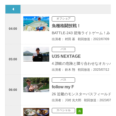
オフショア
魚種格闘技戦！
04:00
BATTLE-243 碧海ライトゲーム！
出演者： 村田 基
初回放送：2022/07/09
バス
U35 NEXTAGE
05:00
4 讃岐の危険と隣り合わせなオカッパラ
出演者： 鈴木 翔
初回放送：2025/07/12
バス
follow my F
06:00
26 近畿のモンスターバスフィールド・
出演者： 川村 光大郎
初回放送：2023/07/18
スペシャル
再