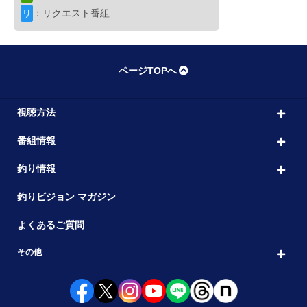
ヒラメイトRe:Born
10:00
リ
：リクエスト番組
第6局 接岸ベイトを手掛かりに下越サ
出演者： 堀田 光哉・飯島 一貴
初回放送：202
淡水
ページTOPへ
こちら東海です。DX
11:00
7 障害物競争から学ぶテナガエビ釣り
視聴方法
出演者： 人見 音・日高 剛
初回放送：2022/0
番組情報
ブレイクタイム
11:30
釣り情報
釣りビジョン マガジン
シーバス
新
シーバス無双
よくあるご質問
12:00
14 石川県能登半島 戸澤岳雄
その他
出演者： 戸澤 岳雄
初回放送：2026/06/24
アジング
新
アジ魂