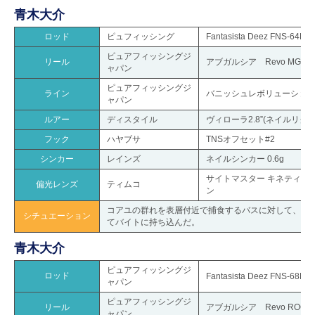
青木大介
ロッド
ピュフィッシング
Fantasista Deez FNS-64L
ピュアフィッシングジ
リール
アブガルシア Revo MGXTR
ャパン
ピュアフィッシングジ
ライン
バニッシュレボリューション
ャパン
ルアー
ディスタイル
ヴィローラ2.8”(ネイルリグ)
フック
ハヤブサ
TNSオフセット#2
シンカー
レインズ
ネイルシンカー 0.6g
サイトマスター キネティック
偏光レンズ
ティムコ
ン
コアユの群れを表層付近で捕食するバスに対して、ヴィ
シチュエーション
てバイトに持ち込んだ。
青木大介
ピュアフィッシングジ
ロッド
Fantasista Deez FNS-68MH
ャパン
ピュアフィッシングジ
リール
アブガルシア Revo ROCK
ャパン