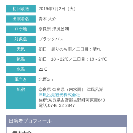
初回放送
2019年7月2日（火）
出演者名
青木 大介
ロケ地
奈良県 津風呂湖
対象魚
ブラックバス
天気
初日：曇りのち雨／二日目：晴れ
気温
初日：18～22℃／二日目：18～24℃
水温
22℃
風向き
北西1m
船宿
奈良県 奈良県（内水面） 津風呂湖
津風呂湖観光株式会社
住所:奈良県吉野郡吉野町河原屋849
電話:0746-32-2847
出演者プロフィール