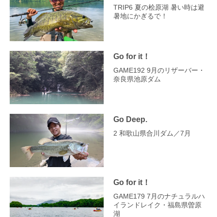
TRIP6 夏の桧原湖 暑い時は避
暑地にかぎるで！
Go for it！
GAME192 9月のリザーバー・
奈良県池原ダム
Go Deep.
2 和歌山県合川ダム／7月
Go for it！
GAME179 7月のナチュラルハ
イランドレイク・福島県曽原
湖