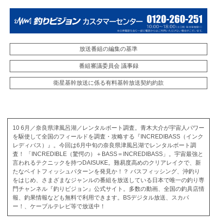
放送番組の編集の基準
番組審議委員会 議事録
衛星基幹放送に係る有料基幹放送契約約款
10 6月／奈良県津風呂湖／レンタルボート調査。青木大介が宇宙人パワー
を駆使して全国のフィールドを調査・攻略する『INCREDIBASS（インク
レディバス）』。今回は6月中旬の奈良県津風呂湖でレンタルボート調
査！ 「INCREDIBLE（驚愕の）＋BASS＝INCREDIBASS」。宇宙最強と
言われるテクニックを持つDAISUKE。難易度高めのクリアレイクで、新
たなベイトフィッシュパターンを発見か！？ バスフィッシング、沖釣り
をはじめ、さまざまなジャンルの番組を放送している日本で唯一の釣り専
門チャンネル『釣りビジョン』公式サイト。多数の動画、全国の釣具店情
報、釣果情報なども無料で利用できます。BSデジタル放送、スカパ
ー！、ケーブルテレビ等で放送中！