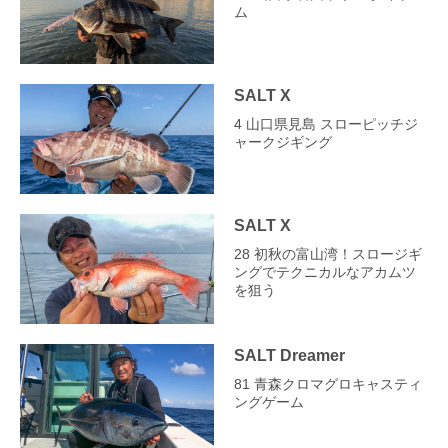
ム
SALT X
4 山口県見島 スローピッチジ
ャークジギング
SALT X
28 初秋の富山湾！スロージギ
ングでテクニカルなアカムツ
を狙う
SALT Dreamer
81 青森クロマグロキャスティ
ングゲーム