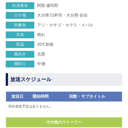
出演者名
阿部 健司郎
ロケ地
大分県 臼杵市・大分県 佐伯
対象魚
アジ・カサゴ・カマス・メバル
天気
晴れ
気温
20℃前後
風向き
北西
潮回り
中潮
放送スケジュール
放送日
開始時間
回数・サブタイトル
現在放送予定はありません。
その他のストーリー