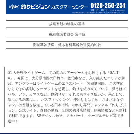
放送番組の編集の基準
番組審議委員会 議事録
衛星基幹放送に係る有料基幹放送契約約款
51 大分県ライトゲーム。旬の海のルアーゲームをお届けする『SALT
X』。今回は、大分県南部の臼杵市・佐伯市など、入り組んだエリアが舞
台。アングラーはライトゲームのエキスパート・阿部健司郎。 この季節
ならではの多彩なターゲットを想定し、釣りを組み立てていく。狙うはメ
バル、アジ、カマスなど。数釣りか、それともサイズ狙いか。果たして、
気になる釣果は…。 バスフィッシング、沖釣りをはじめ、さまざまなジ
ャンルの番組を放送している日本で唯一の釣り専門チャンネル『釣りビジ
ョン』公式サイト。多数の動画、全国の釣具店情報、釣果情報なども無料
で利用できます。BSデジタル放送、スカパー！、ケーブルテレビ等で放
送中！