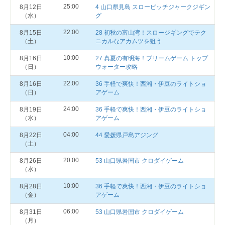
25:00
8月12日
4 山口県見島 スローピッチジャークジギン
（水）
グ
22:00
8月15日
28 初秋の富山湾！スロージギングでテク
（土）
ニカルなアカムツを狙う
10:00
8月16日
27 真夏の有明海！ブリームゲーム トップ
（日）
ウォーター攻略
22:00
8月16日
36 手軽で爽快！西湘・伊豆のライトショ
（日）
アゲーム
24:00
8月19日
36 手軽で爽快！西湘・伊豆のライトショ
（水）
アゲーム
04:00
8月22日
44 愛媛県戸島アジング
（土）
20:00
8月26日
53 山口県岩国市 クロダイゲーム
（水）
10:00
8月28日
36 手軽で爽快！西湘・伊豆のライトショ
（金）
アゲーム
06:00
8月31日
53 山口県岩国市 クロダイゲーム
（月）