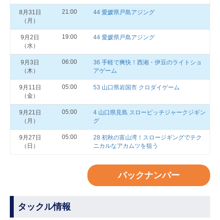
21:00
8月31日
44 愛媛県戸島アジング
（月）
19:00
9月2日
44 愛媛県戸島アジング
（水）
06:00
9月3日
36 手軽で爽快！西湘・伊豆のライトショ
（木）
アゲーム
05:00
9月11日
53 山口県岩国市 クロダイゲーム
（金）
05:00
9月21日
4 山口県見島 スローピッチジャークジギン
（月）
グ
05:00
9月27日
28 初秋の富山湾！スロージギングでテク
（日）
ニカルなアカムツを狙う
バックナンバー
タックル情報