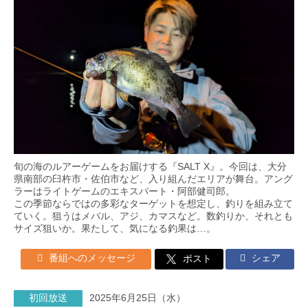
旬の海のルアーゲームをお届けする『SALT X』。今回は、大分
県南部の臼杵市・佐伯市など、入り組んだエリアが舞台。アング
ラーはライトゲームのエキスパート・阿部健司郎。
この季節ならではの多彩なターゲットを想定し、釣りを組み立て
ていく。狙うはメバル、アジ、カマスなど。数釣りか、それとも
サイズ狙いか。果たして、気になる釣果は…。
番組へのメッセージ
シェア
ポスト
初回放送
2025年6月25日（水）