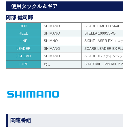
使用タックル＆ギア
阿部 健司郎
ROD
SHIMANO
SOARE LIMITED S64UL-S
REEL
SHIMANO
STELLA 1000SSPG
LINE
SHIMNO
SIGHT LASER EX エステル 
LEADER
SHIMANO
SOARE LEADER EX FLUOR
JIGHEAD
SHIMANO
SOARE TGファインヘッド 1.
LURE
なし
SHADTAIL、PINTAIL 2.2 inc
関連番組