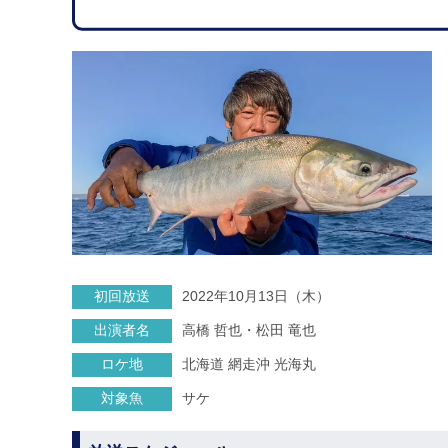
初回放送
2022年10月13日（木）
出演者名
高橋 哲也・松田 竜也
ロケ地
北海道 網走沖 光海丸
対象魚
サケ