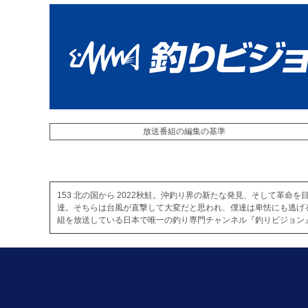
放送番組の編集の基準
153 北の国から 2022秋鮭。沖釣り界の新たな発見、そして革
達。そちらは台風が直撃して大変だと思われ、僕達は卑怯にも逃げ
組を放送している日本で唯一の釣り専門チャンネル『釣りビジョン