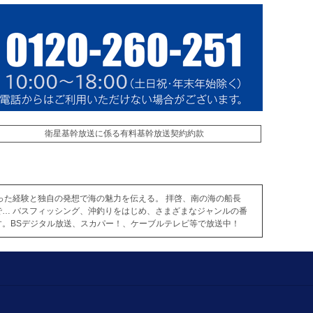
衛星基幹放送に係る有料基幹放送契約約款
培った経験と独自の発想で海の魅力を伝える。 拝啓、南の海の船長
… バスフィッシング、沖釣りをはじめ、さまざまなジャンルの番
。BSデジタル放送、スカパー！、ケーブルテレビ等で放送中！