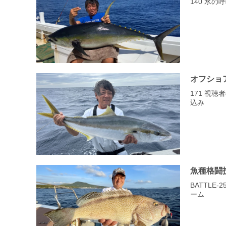
140 水
オフショ
171 視
込み
魚種格闘
BATTLE
ーム