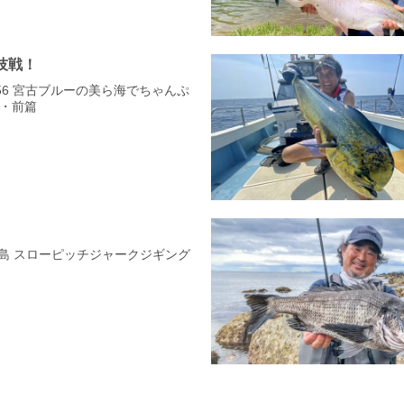
技戦！
-256 宮古ブルーの美ら海でちゃんぷ
・前篇
見島 スローピッチジャークジギング