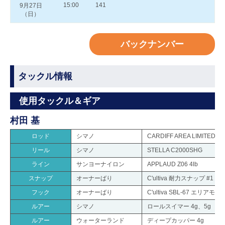
15:00
141
9月27日
（日）
バックナンバー
タックル情報
使用タックル＆ギア
村田 基
ロッド
シマノ
CARDIFF AREA LIMITED S
リール
シマノ
STELLA C2000SHG
ライン
サンヨーナイロン
APPLAUD Z06 4lb
スナップ
オーナーばり
C'ultiva 耐力スナップ #1
フック
オーナーばり
C'ultiva SBL-67 エリアモ
ルアー
シマノ
ロールスイマー 4g、5g
ルアー
ウォーターランド
ディープカッパー 4g