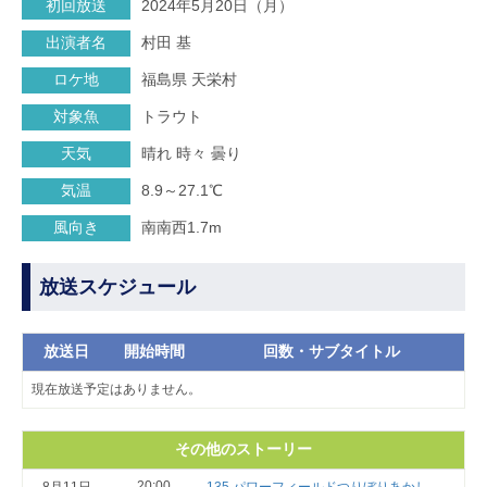
初回放送
2024年5月20日（月）
出演者名
村田 基
ロケ地
福島県 天栄村
対象魚
トラウト
天気
晴れ 時々 曇り
気温
8.9～27.1℃
風向き
南南西1.7m
放送スケジュール
放送日
開始時間
回数・サブタイトル
現在放送予定はありません。
その他のストーリー
20:00