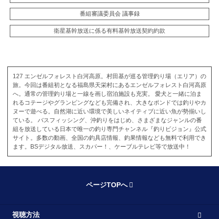
番組審議委員会 議事録
衛星基幹放送に係る有料基幹放送契約約款
127 エンゼルフォレスト白河高原。村田基が巡る管理釣り場（エリア）の
旅。今回は番組初となる福島県天栄村にあるエンゼルフォレスト白河高原
へ。通常の管理釣り場と一線を画し宿泊施設も充実。 愛犬と一緒に泊ま
れるコテージやグランピングなども完備され、大きなポンドでは釣りやカ
ヌーで遊べる。自然湖に近い環境で美しいネイティブに近い魚が勢揃いし
ている。 バスフィッシング、沖釣りをはじめ、さまざまなジャンルの番
組を放送している日本で唯一の釣り専門チャンネル『釣りビジョン』公式
サイト。多数の動画、全国の釣具店情報、釣果情報なども無料で利用でき
ます。BSデジタル放送、スカパー！、ケーブルテレビ等で放送中！
ページTOPへ
視聴方法