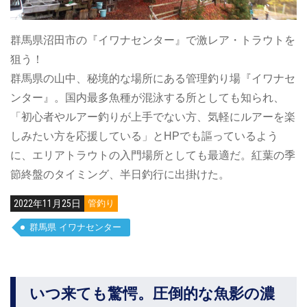
群馬県沼田市の『イワナセンター』で激レア・トラウトを
狙う！
群馬県の山中、秘境的な場所にある管理釣り場『イワナセ
ンター』。国内最多魚種が混泳する所としても知られ、
「初心者やルアー釣りが上手でない方、気軽にルアーを楽
しみたい方を応援している」とHPでも謳っているよう
に、エリアトラウトの入門場所としても最適だ。紅葉の季
節終盤のタイミング、半日釣行に出掛けた。
2022年11月25日
管釣り
群馬県 イワナセンター
いつ来ても驚愕。圧倒的な魚影の濃