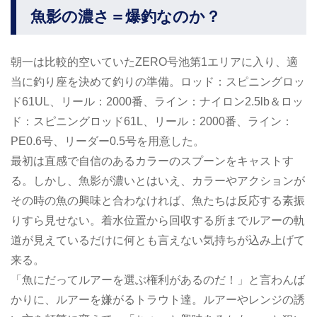
魚影の濃さ＝爆釣なのか？
朝一は比較的空いていたZERO号池第1エリアに入り、適
当に釣り座を決めて釣りの準備。ロッド：スピニングロッ
ド61UL、リール：2000番、ライン：ナイロン2.5lb＆ロッ
ド：スピニングロッド61L、リール：2000番、ライン：
PE0.6号、リーダー0.5号を用意した。
最初は直感で自信のあるカラーのスプーンをキャストす
る。しかし、魚影が濃いとはいえ、カラーやアクションが
その時の魚の興味と合わなければ、魚たちは反応する素振
りすら見せない。着水位置から回収する所までルアーの軌
道が見えているだけに何とも言えない気持ちが込み上げて
来る。
「魚にだってルアーを選ぶ権利があるのだ！」と言わんば
かりに、ルアーを嫌がるトラウト達。ルアーやレンジの誘