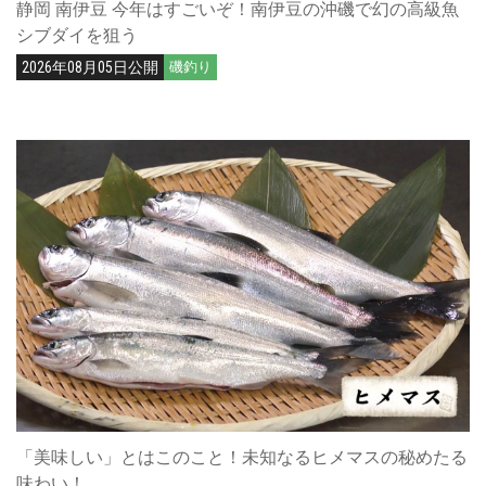
静岡 南伊豆 今年はすごいぞ！南伊豆の沖磯で幻の高級魚
シブダイを狙う
2026年08月05日公開
磯釣り
「美味しい」とはこのこと！未知なるヒメマスの秘めたる
味わい！