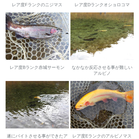
レア度Fランクのニジマス
レア度Dランクオショロコマ
レア度Bランク赤城サーモン
なかなか反応させる事が難しい
アルビノ
遂にバイトさせる事ができたア
レア度Eランクのアルビノマス