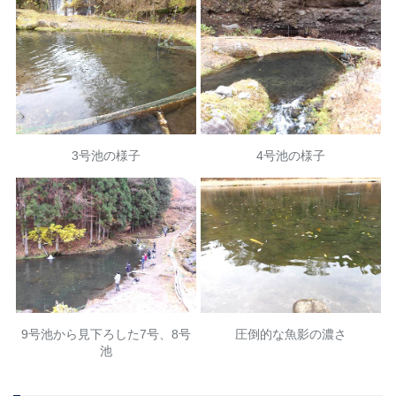
3号池の様子
4号池の様子
9号池から見下ろした7号、8号
圧倒的な魚影の濃さ
池