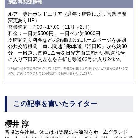
施設等関連情報
ルアー専用ポンドエリア（通年：時期により営業時間
変更ありHP）
営業時間：7:00～17:00（11月～2月）
料金：一日券5500円 、一日ペア券8000円
※時間釣り料金などの詳細は公式ホームページを参照
公共交通機関：車…関越自動車道『沼田IC』から約30
分、一般道…国道122号を日光方面に向かい県道70号
に入り下田沢交差点を左折し県道62号に入り24km。
※料金等は取材当時のものとなります。料金の変更等がなされている場合がございます
ので、詳細につきましては各施設等にお問い合わせください。
この記事を書いたライター
櫻井 淳
普段は会社員。休日は群馬県の神流湖をホームグランド