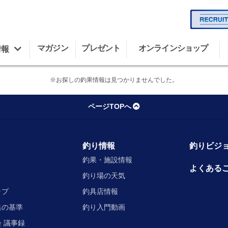
マガジン
プレゼント
オンラインショップ
情報
※お探しの釣果情報は見つかりませんでした。
ページTOPへ
釣り情報
釣りビジョ
釣果・施設情報
よくある
釣り場の天気
ップ
釣具店情報
集の基準
釣り入門動画
 議事録