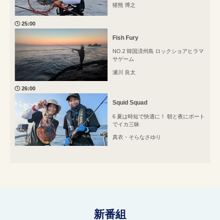
猪熊 博之
25:00
Fish Fury
NO.2 韓国済州島 ロックショアヒラマ
サゲーム
瀬川 良太
26:00
Squid Squad
6 夏は時短で快適に！ 朝と夜にボート
でイカ三昧
真衣・そらなさゆり
新番組