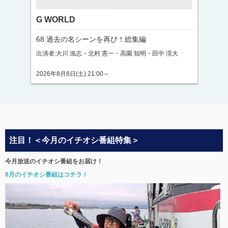
G WORLD
68 過去の名シーンを再び！総集編
出演者:大川 漁志・北村 憲一・高園 知明・田中 滉大
2026年8月8日(土) 21:00～
注目！＜今月のイチオシ番組特集＞
今月放送のイチオシ番組をお届け！
8月のイチオシ番組はコチラ！