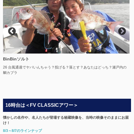
BinBinソルト
26 台風通過でヤバいんちゃう？投げる？落とす？あなたはどっち？瀬戸内の
H
鯛カブラ
16時台は＜FV CLASSICアワー＞
懐かしの名作や、名人たちが登場する秘蔵映像を、当時の映像そのままにお届
け！
8/3～8/7のラインナップ