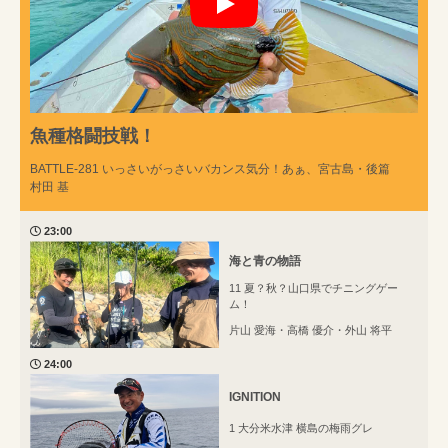
魚種格闘技戦！
BATTLE-281 いっさいがっさいバカンス気分！あぁ、宮古島・後篇
村田 基
23:00
海と青の物語
11 夏？秋？山口県でチニングゲー
ム！
片山 愛海・高橋 優介・外山 将平
24:00
IGNITION
1 大分米水津 横島の梅雨グレ