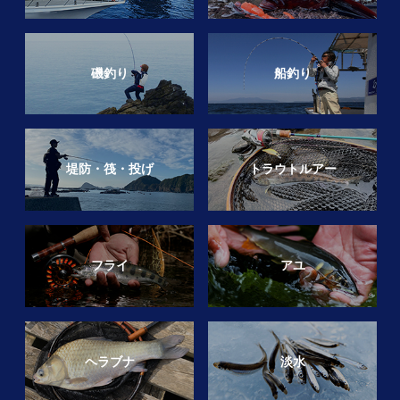
磯釣り
船釣り
堤防・筏・投げ
トラウトルアー
フライ
アユ
ヘラブナ
淡水