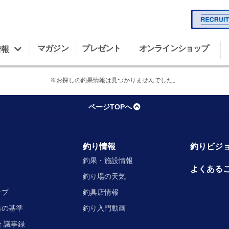
マガジン
プレゼント
オンラインショップ
情報
※お探しの釣果情報は見つかりませんでした。
ページTOPへ
釣り情報
釣りビジョ
釣果・施設情報
よくある
釣り場の天気
ップ
釣具店情報
集の基準
釣り入門動画
 議事録