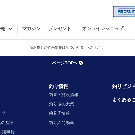
マガジン
プレゼント
オンラインショップ
情報
※お探しの釣果情報は見つかりませんでした。
ページTOPへ
釣り情報
釣りビジョ
釣果・施設情報
よくある
釣り場の天気
ップ
釣具店情報
集の基準
釣り入門動画
 議事録