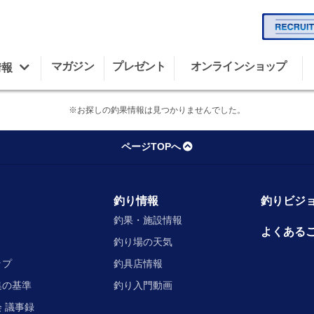
マガジン
プレゼント
オンラインショップ
情報
※お探しの釣果情報は見つかりませんでした。
ページTOPへ
釣り情報
釣りビジョ
釣果・施設情報
よくある
釣り場の天気
ップ
釣具店情報
集の基準
釣り入門動画
 議事録