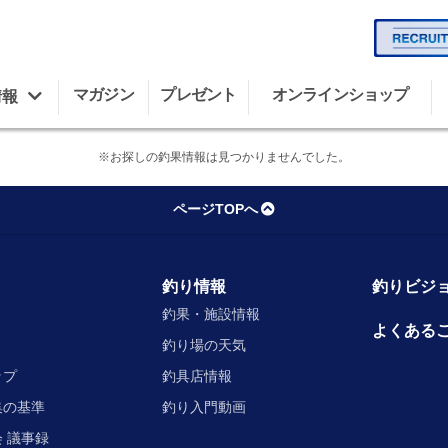
マガジン
プレゼント
オンラインショップ
情報
※お探しの釣果情報は見つかりませんでした。
ページTOPへ
釣り情報
釣りビジョ
釣果・施設情報
よくある
釣り場の天気
ップ
釣具店情報
集の基準
釣り入門動画
 議事録