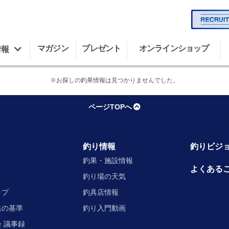
マガジン
プレゼント
オンラインショップ
情報
※お探しの釣果情報は見つかりませんでした。
ページTOPへ
釣り情報
釣りビジョ
釣果・施設情報
よくある
釣り場の天気
ップ
釣具店情報
集の基準
釣り入門動画
 議事録