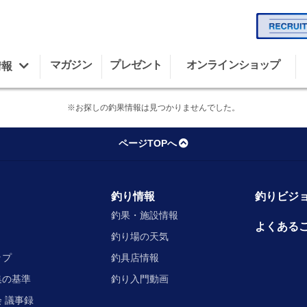
マガジン
プレゼント
オンラインショップ
情報
※お探しの釣果情報は見つかりませんでした。
ページTOPへ
釣り情報
釣りビジョ
釣果・施設情報
よくある
釣り場の天気
ップ
釣具店情報
集の基準
釣り入門動画
 議事録