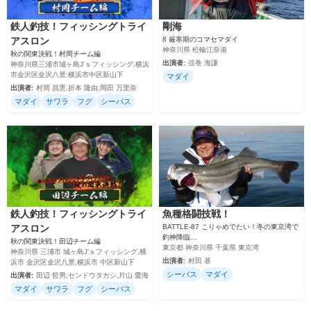
鉄人釣技！フィッシングトライ
剛海
アスロン
8 厳寒期のコマセマダイ
神奈川県 松輪江奈港
秋の関東決戦！村岡チーム編
出演者:
弦巻 海謙
神奈川県三浦市城ヶ島J’ｓフィッシング,横浜
市金沢区金沢八景,横浜市中区新山下
マダイ
出演者:
村岡 昌憲,折本 隆由,岡田 万里奈
マダイ
サワラ
フグ
シーバス
鉄人釣技！フィッシングトライ
魚種格闘技戦！
アスロン
BATTLE-87 こりゃめでたい！冬の東京湾で
釣神降臨…
秋の関東決戦！田辺チーム編
東京都 神奈川県 千葉県 東京湾
神奈川県 三浦市 城ヶ島J’ｓフィッシング,横
出演者:
村田 基
浜市 金沢区金沢八景,横浜市 中区新山下
シーバス
マダイ
出演者:
田辺 哲男,センドウタカシ,片山 愛海
マダイ
サワラ
フグ
シーバス