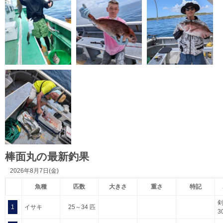
棒面丸の最新釣果
2026年8月7日(金)
魚種
匹数
大きさ
重さ
特記
1
イサキ
25～34 匹
3