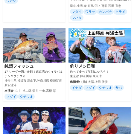
ワカシ
里奈,小雪,秦 拓馬,渕上 万莉,西田 直恵
マダイ
ワラサ
カンパチ
ヒラメ
マハタ
純烈フィッシュ
釣りメシ日和
17 リーダー酒井参戦！東京湾のタイラバ＆
釣って食べて笑顔になろう！
テンヤタチウオ
東京都 神奈川県 東京湾
神奈川県 横浜市 新山下,神奈川県 横須賀市
出演者:
杉浦 太陽,上田 勝彦
新安浦港
イナダ
マダイ
タチウオ
サバ
出演者:
白川 裕二郎,酒井 一圭,高槻 慧
マダイ
タチウオ