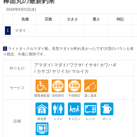
棒面丸の最新釣果
2026年8月5日(水)
魚種
匹数
大きさ
重さ
特記
1
マダイ
1
ライトタックルマダイ船。良型マダイが釣れ良かったです!大型のバラシも有
り残念、今後に期待です。
アマダイ
マダイ
ワラサ
イサキ
カワハギ
釣りもの
カサゴ
ヤリイカ
マルイカ
サービス
設備