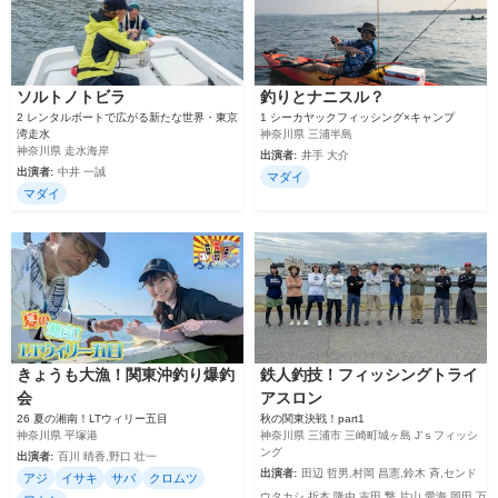
ソルトノトビラ
釣りとナニスル？
2 レンタルボートで広がる新たな世界・東京
1 シーカヤックフィッシング×キャンプ
湾走水
神奈川県 三浦半島
神奈川県 走水海岸
出演者:
井手 大介
出演者:
中井 一誠
マダイ
マダイ
きょうも大漁！関東沖釣り爆釣
鉄人釣技！フィッシングトライ
会
アスロン
26 夏の湘南！LTウィリー五目
秋の関東決戦！part1
神奈川県 平塚港
神奈川県 三浦市 三崎町城ヶ島 J’ｓフィッシ
ング
出演者:
百川 晴香,野口 壮一
出演者:
田辺 哲男,村岡 昌憲,鈴木 斉,センド
アジ
イサキ
サバ
クロムツ
ウタカシ,折本 隆由,吉田 撃,片山 愛海,岡田 万