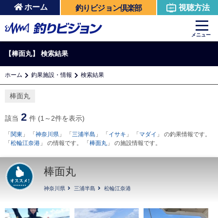
ホーム
視聴方法
釣りビジョン倶楽部
メニュー
【棒面丸】
検索結果
ホーム
釣果施設・情報
検索結果
棒面丸
2
該当
件 (1～2件を表示)
「
関東
」 「
神奈川県
」 「
三浦半島
」 「
イサキ
」 「
マダイ
」 の釣果情報です。
「
松輪江奈港
」 の情報です。 「
棒面丸
」 の施設情報です。
棒面丸
神奈川県
三浦半島
松輪江奈港