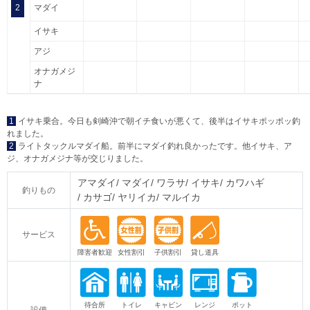
2
マダイ
イサキ
アジ
オナガメジ
ナ
1
イサキ乗合。今日も剣崎沖で朝イチ食いが悪くて、後半はイサキポッポッ釣
れました。
2
ライトタックルマダイ船。前半にマダイ釣れ良かったです。他イサキ、ア
ジ、オナガメジナ等が交じりました。
アマダイ
マダイ
ワラサ
イサキ
カワハギ
釣りもの
カサゴ
ヤリイカ
マルイカ
サービス