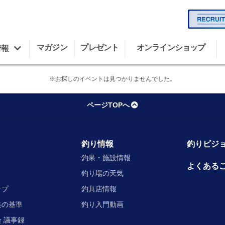
マガジン
プレゼント
オンラインショップ
情報
※お探しのイベントは見つかりませんでした。
ページTOPへ
釣り情報
釣りビジョ
釣果・施設情報
よくある
釣り場の天気
ップ
釣具店情報
集の基準
釣り入門動画
 議事録