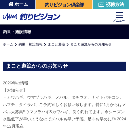
ホーム
視聴方法
釣りビジョン倶楽部
メニュー
釣果・施設情報
ホーム
釣果・施設情報
まこと遊漁
まこと遊漁からのお知らせ
まこと遊漁からのお知らせ
2026年の情報
【お知らせ】
・カワハギ、ウマヅラハギ、メバル、タチウオ、ナイトバチコン、
ハマチ、タイラバ、ご予約宜しくお願い致します。特に1月からはメ
バル大募集!!ウマヅラハギ&カワハギ、良く釣れてます。今シーズン
水温低下が早いようなのでメバルも早い予感。是非お早めに!※2024
年12月現在