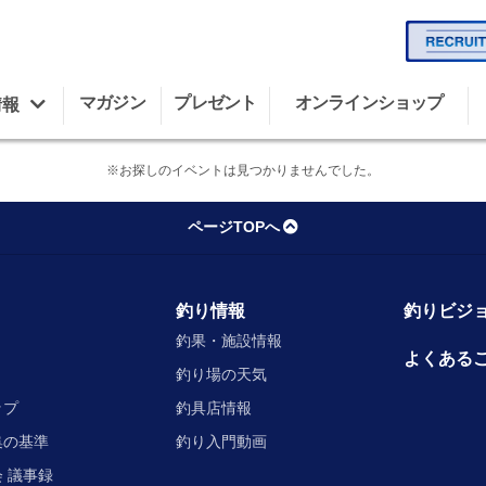
マガジン
プレゼント
オンラインショップ
情報
※お探しのイベントは見つかりませんでした。
ページTOPへ
釣り情報
釣りビジョ
釣果・施設情報
よくある
釣り場の天気
ップ
釣具店情報
集の基準
釣り入門動画
 議事録