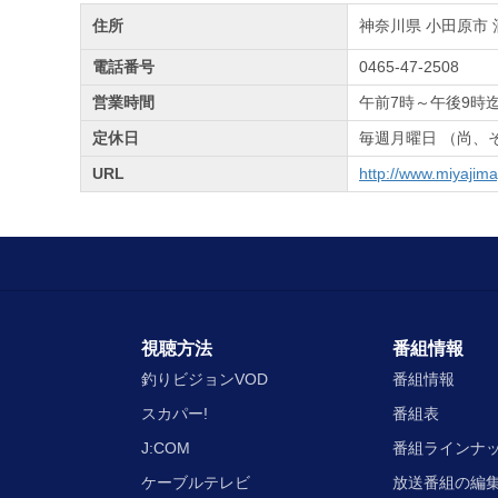
住所
神奈川県 小田原市 酒
電話番号
0465-47-2508
営業時間
午前7時～午後9時
定休日
毎週月曜日 （尚、
URL
http://www.miyajim
視聴方法
番組情報
釣りビジョンVOD
番組情報
スカパー!
番組表
J:COM
番組ラインナ
ケーブルテレビ
放送番組の編