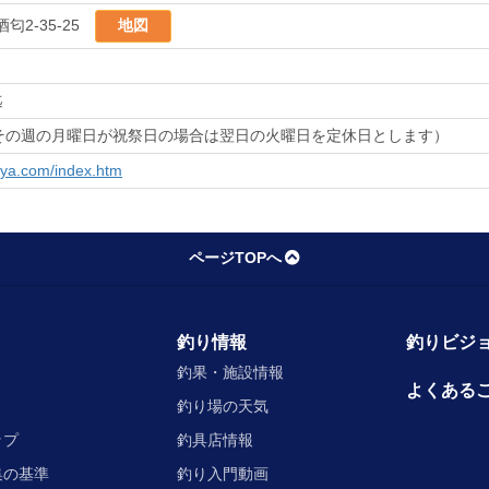
匂2-35-25
地図
迄
その週の月曜日が祝祭日の場合は翌日の火曜日を定休日とします）
aya.com/index.htm
ページTOPへ
釣り情報
釣りビジョ
釣果・施設情報
よくある
釣り場の天気
ップ
釣具店情報
集の基準
釣り入門動画